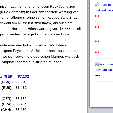
chnisch rasanten und fehlerlosen Reckübung zog
(KTV Chemnitz) mit der zweitbesten Wertung von
♦♦♦
herheitsübung (- ohne seinen Kovacs-Salto 2-fach-
) sowohl am Russen
Kuksenkow
, als auch am
♦♦♦
bei Letzterer die Höchstwertung von 15,733 erzielt,
Sprungwerten zuvor jedoch deutlich an Boden
♦♦♦
pürte man den hohen positiven Wert dieser
ie eigene Psyche im Vorfeld der noch ausstehenden
♦♦♦
an, wo sich sowohl die deutschen Männer, wie auch
 Olympiateilnahme qualifizieren müssen!
.♦♦♦
 (GER) - 87.132
A) - 86.631
RUS) - 86.432
ER) - 86.132
BRA) - 85.764
 - 83.430