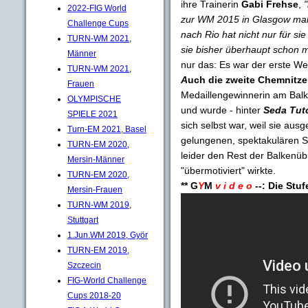
ihre Trainerin
Gabi Frehse
,
"
2022-FIG World
zur WM 2015 in Glasgow maß
Challenge Cups
nach Rio hat nicht nur für si
TURN-WM 2021,
sie bisher überhaupt schon ma
Männer
nur das: Es war der erste We
TURN-WM 2021,
A
uch die zweite Chemnitze
Frauen
Medaillengewinnerin am Bal
OLYMPISCHE
und wurde - hinter
Seda Tut
SPIELE 2021
sich selbst war, weil sie au
Turn-EM 2021, Basel
gelungenen, spektakulären Sa
TURN-EM 2020,
leider den Rest der Balkenüb
Mersin-Männer
"übermotiviert" wirkte.
TURN-EM 2020,
** G
Y
M
v i d e o
--: Die St
Mersin-Frauen
TURN-WM 2019,
Stuttgart
1.Jun.WM 2019, Györ
TURN-EM 2019,
Szczecin
FIG-World Challenge
Cups 2018-20