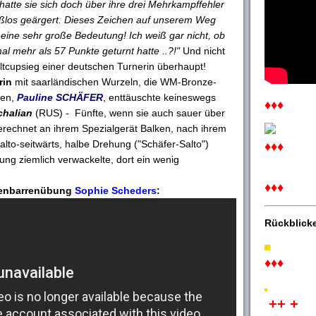
hatte sie sich doch über ihre drei Mehrkampffehler
los geärgert. Dieses Zeichen auf unserem Weg
e eine sehr große Bedeutung! Ich weiß gar nicht, ob
l mehr als 57 Punkte geturnt hatte ..?!"
Und nicht
ltcupsieg einer deutschen Turnerin überhaupt!
rin
mit saarländischen Wurzeln, die WM-Bronze-
ken,
Pauline SCHÄFER
, enttäuschte keineswegs
♦♦♦
chalian
(RUS) - Fünfte, wenn sie auch sauer über
sgerechnet an ihrem Spezialgerät Balken, nach ihrem
lto-seitwärts, halbe Drehung ("Schäfer-Salto")
♦♦♦
ung ziemlich verwackelte, dort ein wenig
♦♦♦
ufenbarrenübung
Sophie Scheders
:
Rückblick
♦♦♦
++ +