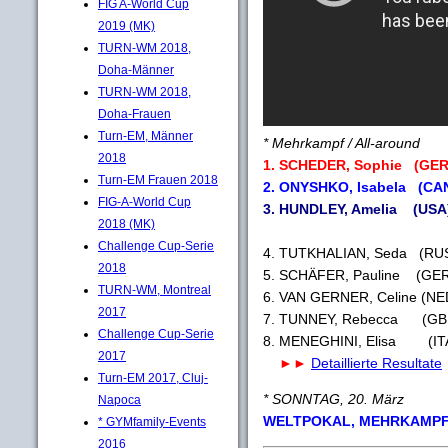
FIG A-World Cup
2019 (MK)
TURN-WM 2018,
Doha-Männer
TURN-WM 2018,
Doha-Frauen
Turn-EM, Männer
* Mehrkampf / All-around
2018
1. SCHEDER, Sophie (GER)
Turn-EM Frauen 2018
2. ONYSHKO, Isabela (CAN
FIG-A-World Cup
3. HUNDLEY, Amelia (USA)
2018 (MK)
Challenge Cup-Serie
4. TUTKHALIAN, Seda (RUS
2018
5. SCHÄFER, Pauline (GER
TURN-WM, Montreal
6. VAN GERNER, Celine (NE
2017
7. TUNNEY, Rebecca (GBR
Challenge Cup-Serie
8. MENEGHINI, Elisa (ITA
2017
►►
Detaillierte Resultate
Turn-EM 2017, Cluj-
* SONNTAG, 20. März
Napoca
WELTPOKAL, MEHRKAMPF
* GYMfamily-Events
2016