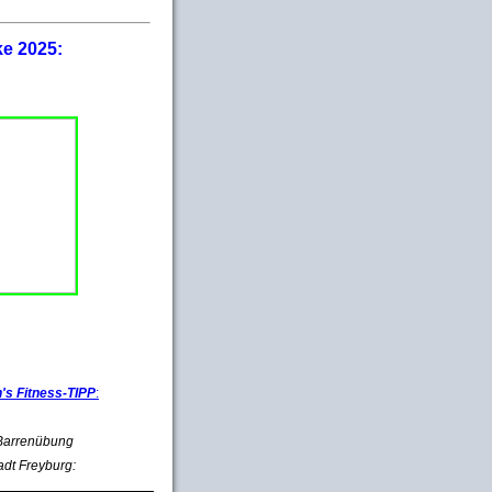
ke 2025:
s Fitness-TIPP
:
e Barrenübung
adt Freyburg: