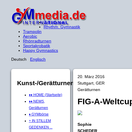
Gerätturnen
Rhythm. Gymnastik
Trampolin
Aerobic
Rhönradturnen
Sportakrobatik
Happy Gymnastics
Deutsch
Englisch
20. März 2016
Kunst-/Gerätturnen
Stuttgart, GER
Gerätturnen
♦♦ HOME (Startseite)
FIG-A-Weltcu
♦♦ NEWS,
Gerätturnen
♦ GYMbörse
+ IN STILLEM
Sophie
GEDENKEN ...
SCHEDER