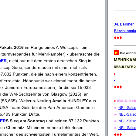
34. Berliner
Bärchenpoka
♦♦♦
Pokals 2016
im Range eines A-Weltcups - ein
►
Die wicht
tturnverbandes für Mehrkämpfer) - überraschte die
MEHRKAM
DER
, nicht nur mit dem ersten deutschen Sieg in
eltcup-Serie, sondern auch mit einer mehr als
RESULTATE 2
7,032 Punkten, die sie nach einem konzentrierten,
f erreichte. Höhepunkt war einmal mehr die beste
♦♦♦
x-Junioren-Europameisterin, für die sie 15,033
g an die WM-Sechzehnte von Glasgow (2015), an
(56,665). Weltcup-Neuling
Amelia HUNDLEY
aus
♦
IWA-Rückb
em USA-Team Gold bei den Pan-American-Games in
►
NBL-Sais
6,499 Punkten Dritte.
►
NBL-Sais
DER
S Sieg am Sonntag
und seinen 87,132 Punkten
►
NBL-Sais
ch Chemnitz. Mit einem nehezu fehlerlosen
►
NBL-Sais
♦♦♦
rrscher des schwierigsten Turnelementes der Welt,