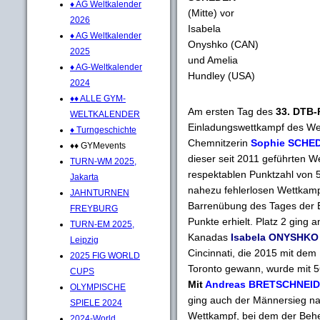
♦ AG Weltkalender
(Mitte) vor
2026
Isabela
♦ AG Weltkalender
Onyshko (CAN)
2025
und Amelia
♦ AG-Weltkalender
Hundley (USA)
2024
♦♦ ALLE GYM-
Am ersten Tag des
33. DTB-
WELTKALENDER
Einladungswettkampf des Wel
♦ Turngeschichte
Chemnitzerin
Sophie SCHE
♦♦ GYMevents
dieser seit 2011 geführten W
TURN-WM 2025,
respektablen Punktzahl von 5
Jakarta
nahezu fehlerlosen Wettkamp
JAHNTURNEN
Barrenübung des Tages der E
FREYBURG
Punkte erhielt. Platz 2 gin
TURN-EM 2025,
Kanadas
Isabela ONYSHKO
Leipzig
Cincinnati, die 2015 mit d
2025 FIG WORLD
Toronto gewann, wurde mit 5
CUPS
Mit
Andreas BRETSCHNEI
OLYMPISCHE
ging auch der Männersieg na
SPIELE 2024
Wettkampf, bei dem der Behe
2024-World