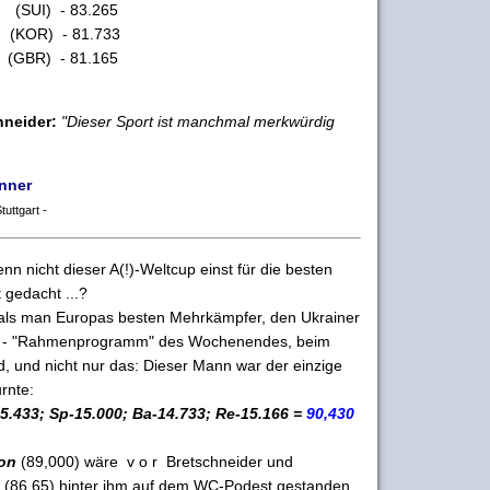
I) - 83.265
OR) - 81.733
R) - 81.165
hneider:
"Dieser Sport ist manchmal merkwürdig
nner
tuttgart -
n nicht dieser A(!)-Weltcup einst für die besten
 gedacht ...?
 als man Europas besten Mehrkämpfer, den Ukrainer
n - "Rahmenprogramm" des Wochenendes, beim
 und nicht nur das: Dieser Mann war der einzige
rnte:
15.433; Sp-15.000; Ba-14.733; Re-15.166 =
90,430
son
(89,000) wäre v o r Bretschneider und
(86,65) hinter ihm auf dem WC-Podest gestanden.