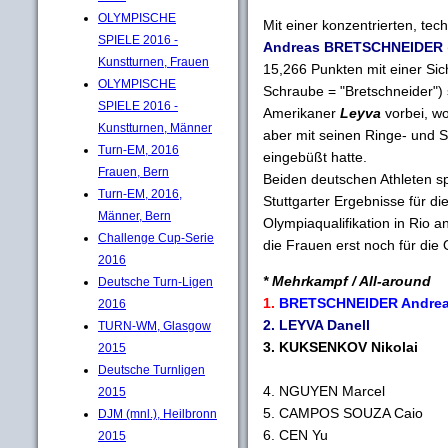
OLYMPISCHE
Mit einer konzentrierten, te
SPIELE 2016 -
Andreas BRETSCHNEIDER
Kunstturnen, Frauen
15,266 Punkten mit einer Sic
OLYMPISCHE
Schraube = "Bretschneider"
SPIELE 2016 -
Amerikaner
Leyva
vorbei, wo
Kunstturnen, Männer
aber mit seinen Ringe- und 
Turn-EM, 2016
eingebüßt hatte.
Frauen, Bern
Beiden deutschen Athleten s
Turn-EM, 2016,
Stuttgarter Ergebnisse für d
Männer, Bern
Olympiaqualifikation in Rio 
Challenge Cup-Serie
die Frauen erst noch für die
2016
* Mehrkampf / All-around
Deutsche Turn-Ligen
1.
BRETSCHNEIDER Andreas
2016
2. LEYVA Danell (US
TURN-WM, Glasgow
3. KUKSENKOV Nikolai (
2015
Deutsche Turnligen
4. NGUYEN Marcel (G
2015
5. CAMPOS SOUZA Caio (
DJM (mnl.), Heilbronn
6. CEN Yu (CHN)
2015