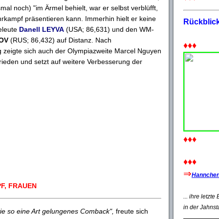
al noch) "im Ärmel behielt, war er selbst verblüfft,
hrkampf präsentieren kann. Immerhin hielt er keine
Rückblic
eleute
Danell LEYVA
(USA; 86,631) und den WM-
KOV
(RUS; 86,432) auf Distanz. Nach
♦♦♦
 zeigte sich auch der Olympiazweite Marcel Nguyen
frieden und setzt auf weitere Verbesserung der
♦♦♦
♦♦♦
⇒
Hannchen'
F, FRAUEN
... ihre letzt
in der Jahnst
wie so eine Art gelungenes Comback",
freute sich