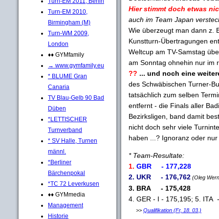
Turn-EM 2011, Berlin
Hier stimmt doch etwas nich
Turn-EM 2010,
auch im Team Japan versteck
Birmingham (M)
Wie überzeugt man dann z. B.
Turn-WM 2009,
Kunstturn-Übertragungen ent
London
Weltcup am TV-Samstag überha
♦♦ GYMfamily
am Sonntag ohnehin nur im r
→ www.gymfamily.eu
??
... und noch eine weite
* BLUME Gran
des Schwäbischen Turner-Bun
Canaria
tatsächlich zum selben Termin 
TV Blau-Gelb 90 Bad
entfernt - die Finals aller B
Düben
Bezirksligen, band damit bes
*LETTISCHER
nicht doch sehr viele Turnint
Turnverband
haben ...? Ignoranz oder nur
* SV Halle, Turnen
männl.
* Team-Resultate:
*Berliner
1.
GBR - 177,228
Bärchenpokal
2. UKR - 176,762
(Oleg Wernj
*TC 72 Leverkusen
3. BRA - 175,428
♦♦ GYMmedia
4. GER - I - 175,195; 5. ITA
Management
>>
Qualifikation (Fr, 18. 03.)
Historie