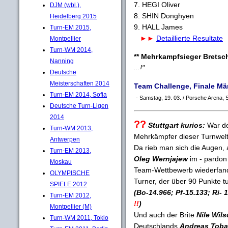
7. HEGI Oliver (SU
DJM (wbl.),
8. SHIN Donghyen (K
Heidelberg 2015
9. HALL James (GB
Turn-EM 2015,
►►
Detaillierte Resultate
Montpellier
Turn-WM 2014,
** Mehrkampfsieger Bretsc
Nanning
...!"
Deutsche
Meisterschaften 2014
Team Challenge, Finale Mä
Turn-EM 2014, Sofia
- Samstag, 19. 03. / Porsche Arena, S
Deutsche Turn-Ligen
2014
??
Stuttgart kurios:
War den
Turn-WM 2013,
Mehrkämpfer dieser Turnwelt
Antwerpen
Da rieb man sich die Augen,
Turn-EM 2013,
Oleg Wernjajew
im - pardo
Moskau
Team-Wettbewerb wiederfand,
OLYMPISCHE
Turner, der über 90 Punkte tu
SPIELE 2012
(Bo-14.966; Pf-15.133; Ri- 
Turn-EM 2012,
!!
)
Montpellier (M)
Und auch der Brite
Nile Wil
Turn-WM 2011, Tokio
Deutschlands
Andreas Toba