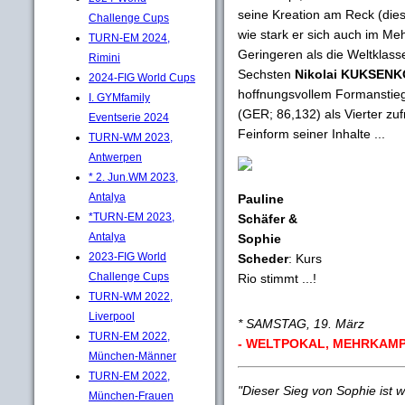
seine Kreation am Reck (diesm
Challenge Cups
wie stark er sich auch im Me
TURN-EM 2024,
Geringeren als die Weltklass
Rimini
Sechsten
Nikolai KUKSEN
2024-FIG World Cups
hoffnungsvollem Formanstieg
I. GYMfamily
(GER; 86,132) als Vierter zu
Eventserie 2024
Feinform seiner Inhalte ...
TURN-WM 2023,
Antwerpen
* 2. Jun.WM 2023,
Antalya
Pauline
*TURN-EM 2023,
Schäfer &
Antalya
Sophie
2023-FIG World
Scheder
: Kurs
Challenge Cups
Rio stimmt ...!
TURN-WM 2022,
Liverpool
* SAMSTAG, 19. März
TURN-EM 2022,
- WELTPOKAL, MEHRKAMP
München-Männer
TURN-EM 2022,
"Dieser Sieg von Sophie ist 
München-Frauen