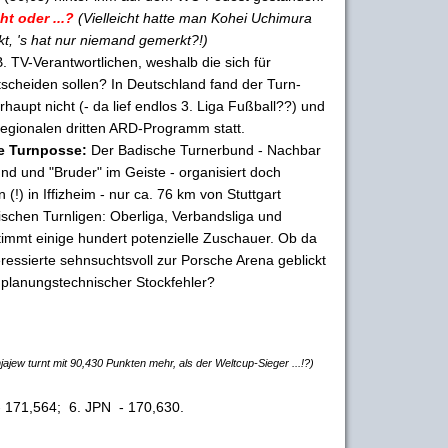
t oder ...?
(Vielleicht hatte man Kohei Uchimura
t, 's hat nur niemand gemerkt?!)
 TV-Verantwortlichen, weshalb die sich für
scheiden sollen? In Deutschland fand der Turn-
upt nicht (- da lief endlos 3. Liga Fußball??) und
egionalen dritten ARD-Programm statt.
re Turnposse:
Der Badische Turnerbund - Nachbar
d und "Bruder" im Geiste - organisiert doch
(!) in Iffizheim - nur ca. 76 km von Stuttgart
adischen Turnligen: Oberliga, Verbandsliga und
timmt einige hundert potenzielle Zuschauer. Ob da
eressierte sehnsuchtsvoll zur Porsche Arena geblickt
 planungstechnischer Stockfehler?
ajew turnt mit 90,430 Punkten mehr, als der Weltcup-Sieger ...!?)
 - 171,564; 6. JPN - 170,630.