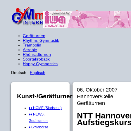
Gerätturnen
Rhythm. Gymnastik
Trampolin
Aerobic
Rhönradturnen
Sportakrobatik
Happy Gymnastics
Deutsch
Englisch
06. Oktober 2007
Kunst-/Gerätturnen
Hannover/Celle
Gerätturnen
♦♦ HOME (Startseite)
NTT Hannover/
♦♦ NEWS,
Aufstiegskur
Gerätturnen
♦ GYMbörse