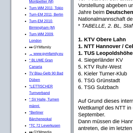
Montpellier (M)
Vorstellung abgeben u
Turn-WM 2011, Tokio
Jahre beim
Deutschen
Turn-EM 2011, Berlin
Nationalmannschaft de
Turn-EM 2010,
*
TABELLE, 2. BL, Staf
Birmingham (M)
Turn-WM 2009,
1. KTV Obere Lahn 
London
1. NTT Hannover / Cel
♦♦ GYMfamily
1. TUS Leopoldshöhe
→ www.gymfamily.eu
4. Siegerländer KV 
* BLUME Gran
5. KTV Ruhr-West 0
Canaria
6. Kieler Turner-Klub
TV Blau-Gelb 90 Bad
6. TSG Grünstadt 0
Düben
6. TSG Sulzbach 0
*LETTISCHER
Turnverband
* SV Halle, Turnen
Auf Grund dieses inter
männl.
Wettkampf des NTT in d
*Berliner
September.
Bärchenpokal
Dann müssen die Hann
*TC 72 Leverkusen
antreten, die im letzte
♦♦ GYMmedia