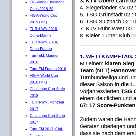
3. KTV Obere Lahn 02 
FIG-World Challenge
4. Siegerländer KV 02 
Cups 2018-20
5. TSG Grünstadt 02 : 
FIG A-World Cup
6. TSG Sulzbach 02 : 
2019 (MK)
7. KTV Ruhr-West 00 :
TURN-WM 2018,
8. Kieler Turner-Klub 0
Doha-Männer
__________________
TURN-WM 2018,
Doha-Frauen
1. WETTKAMPFTAG, 2.
Turn-EM, Männer
2018
Mit einem
klaren Sieg
Turn-EM Frauen 2018
Team (NTT)
Hannove
FIG-A-World Cup
Turnbundesliga und unt
2018 (MK)
dieser Saison
in die 1
Challenge Cup-Serie
Vorjahresvierten
TSG G
2018
einem deutlichen und 
TURN-WM, Montreal
67: 17 Score-Punkten
2017
Challenge Cup-Serie
Zudem waren die Hann
2017
Geräten überlegen und 
Turn-EM 2017, Cluj-
dass sie nach dem erst
Napoca