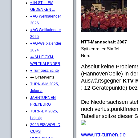
+ IN STILLEM
GEDENKEN ...
♦ AG Weltkalender
2026
♦ AG Weltkalender
2025
NTT-Mannschaft 2007
♦ AG-Weltkalender
Spitzenreiter Staffel
2024
Nord
♦♦ ALLE GYM-
WELTKALENDER
Absolut keine Problem
♦ Turngeschichte
(Hannover/Celle) in der
♦♦ GYMevents
Auswärtsgegner
KTV R
TURN-WM 2025,
: 12 Gerätepunkte) be
Jakarta
JAHNTURNEN
Die Niedersachsen steh
FREYBURG
noch verlustpunktfreie
TURN-EM 2025,
Tabellenspitze dieser St
Leipzig
2025 FIG WORLD
CUPS
www.ntt-turnen.de