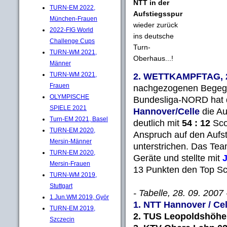
NTT in der
TURN-EM 2022,
Aufstiegsspur
München-Frauen
wieder zurück
2022-FIG World
ins deutsche
Challenge Cups
Turn-
TURN-WM 2021,
Oberhaus...!
Männer
TURN-WM 2021,
2. WETTKAMPFTAG, 2.
Frauen
nachgezogenen Begegn
OLYMPISCHE
Bundesliga-NORD hat 
SPIELE 2021
Hannover/Celle
die Au
Turn-EM 2021, Basel
deutlich mit
54 : 12
Sco
TURN-EM 2020,
Anspruch auf den Aufst
Mersin-Männer
unterstrichen. Das Te
TURN-EM 2020,
Geräte und stellte mit
Mersin-Frauen
13 Punkten den Top Sc
TURN-WM 2019,
Stuttgart
- Tabelle, 28. 09. 2007 
1.Jun.WM 2019, Györ
1. NTT Hannover / Cel
TURN-EM 2019,
2. TUS Leopoldshöhe 
Szczecin