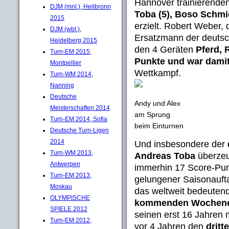
Hannover trainierende
DJM (mnl.), Heilbronn
Toba (5), Boso Schmi
2015
erzielt. Robert Weber, 
DJM (wbl.),
Ersatzmann der deutsc
Heidelberg 2015
den 4 Geräten
Pferd, 
Turn-EM 2015,
Punkte und war dami
Montpellier
Wettkampf.
Turn-WM 2014,
Nanning
Deutsche
Andy und Alex
Meisterschaften 2014
am Sprung
Turn-EM 2014, Sofia
beim Einturnen
Deutsche Turn-Ligen
2014
Und insbesondere der
Turn-WM 2013,
Andreas Toba
überzeug
Antwerpen
immerhin 17 Score-Punk
Turn-EM 2013,
gelungener Saisonaufta
Moskau
das weltweit bedeuten
OLYMPISCHE
kommenden Wochene
SPIELE 2012
seinen erst 16 Jahren 
Turn-EM 2012,
vor 4 Jahren den
dritt