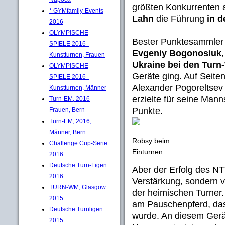
größten Konkurrenten
* GYMfamily-Events
Lahn
die Führung
in d
2016
OLYMPISCHE
Bester Punktesammler 
SPIELE 2016 -
Evgeniy Bogonosiuk
Kunstturnen, Frauen
Ukraine bei den Turn-
OLYMPISCHE
Geräte ging. Auf Seite
SPIELE 2016 -
Alexander Pogoreltsev 
Kunstturnen, Männer
erzielte für seine Man
Turn-EM, 2016
Punkte.
Frauen, Bern
Turn-EM, 2016,
Männer, Bern
Robsy beim
Challenge Cup-Serie
Einturnen
2016
Deutsche Turn-Ligen
Aber der Erfolg des NT
2016
Verstärkung, sondern v
TURN-WM, Glasgow
der heimischen Turner
2015
am Pauschenpferd, da
Deutsche Turnligen
wurde. An diesem Gerät
2015