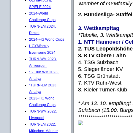
OLYMPISCHE
'Member of GYMfamily'
SPIELE 2024
2024-World
2. Bundesliga- Staff
Challenge Cups
TURN-EM 2024,
3. Wettkampftag
Rimini
*Tabelle, 3. Wettkampft
2024-FIG World Cups
1. NTT Hannover / Ce
I. GYMfamily
2. TUS Leopoldshöh
Eventserie 2024
3. KTV Obere Lahn
TURN-WM 2023,
4. TSG Sulzbach 
Antwerpen
5. Siegerländer K
* 2. Jun.WM 2023,
6. TSG Grünstadt
Antalya
7. KTV Ruhr-West
*TURN-EM 2023,
8. Kieler Turner-Kl
Antalya
2023-FIG World
* Am 13. 10. empfängt
Challenge Cups
Sulzbach (15.00, Burgst
TURN-WM 2022,
**************************
Liverpool
TURN-EM 2022,
München-Männer