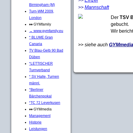
Birmingham (M)
>>
Mannschaft
Turn-WM 2009,
Der
TSV 
London
gebucht.
♦♦ GYMfamily
Wir berich
→ www.gymfamily.eu
* BLUME Gran
>>
siehe auch
GYMmedia
Canaria
TV Blau-Gelb 90 Bad
Düben
*LETTISCHER
Turnverband
* SV Halle, Turnen
männl.
*Berliner
Bärchenpokal
*TC 72 Leverkusen
♦♦ GYMmedia
Management
Historie
Leistungen