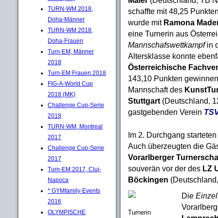
TURN-WM 2018,
schaffte mit 48,25 Punkten 
Doha-Männer
wurde mit
Ramona Mader
TURN-WM 2018,
eine Turnerin aus Österre
Doha-Frauen
Mannschafswettkampf
in 
Turn-EM, Männer
Altersklasse konnte ebenf
2018
Österreichische Fachve
Turn-EM Frauen 2018
143,10 Punkten gewinnen
FIG-A-World Cup
Mannschaft des
KunstTu
2018 (MK)
Stuttgart
(Deutschland, 
Challenge Cup-Serie
gastgebenden Verein
TSV
2018
TURN-WM, Montreal
Im 2. Durchgang starteten
2017
Auch überzeugten die Gäs
Challenge Cup-Serie
Vorarlberger Turnerscha
2017
souverän vor der des
LZ 
Turn-EM 2017, Cluj-
Böckingen
(Deutschland,
Napoca
* GYMfamily-Events
Die
Einze
2016
Vorarlberg
OLYMPISCHE
Turnerin
Lamprech