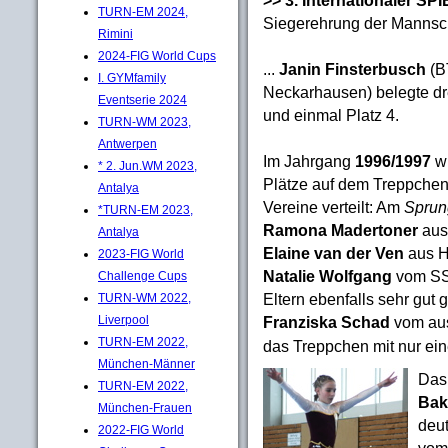
TURN-EM 2024,
Siegerehrung der Mannsc
Rimini
2024-FIG World Cups
...
Janin Finsterbusch
(B
I. GYMfamily
Neckarhausen) belegte dr
Eventserie 2024
und einmal Platz 4.
TURN-WM 2023,
Antwerpen
Im Jahrgang
1996/1997
wu
* 2. Jun.WM 2023,
Plätze auf dem Treppchen
Antalya
Vereine verteilt: Am
Sprun
*TURN-EM 2023,
Ramona Madertoner
aus
Antalya
Elaine van der Ven
aus H
2023-FIG World
Natalie Wolfgang
vom SS
Challenge Cups
Eltern ebenfalls sehr gut 
TURN-WM 2022,
Franziska Schad
vom aus
Liverpool
TURN-EM 2022,
das Treppchen mit nur ei
München-Männer
Da
TURN-EM 2022,
Bak
München-Frauen
deut
2022-FIG World
vom