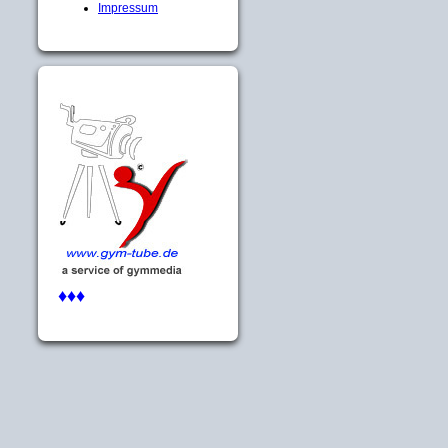
Impressum
♦♦♦