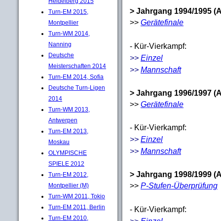
Heidelberg 2015
> Jahrgang 1994/1995 (A
Turn-EM 2015,
>>
Gerätefinale
Montpellier
Turn-WM 2014,
Nanning
- Kür-Vierkampf:
Deutsche
>>
Einzel
Meisterschaften 2014
>>
Mannschaft
Turn-EM 2014, Sofia
Deutsche Turn-Ligen
> Jahrgang 1996/1997 (A
2014
>>
Gerätefinale
Turn-WM 2013,
Antwerpen
- Kür-Vierkampf:
Turn-EM 2013,
>>
Einzel
Moskau
>>
Mannschaft
OLYMPISCHE
SPIELE 2012
> Jahrgang 1998/1999 (A
Turn-EM 2012,
>>
P-Stufen-Überprüfung
Montpellier (M)
Turn-WM 2011, Tokio
Turn-EM 2011, Berlin
- Kür-Vierkampf:
Turn-EM 2010,
>>
Einzel