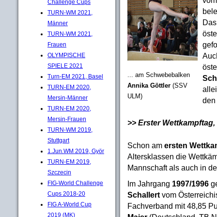
Challenge Cups
bel
TURN-WM 2021,
Da
Männer
öste
TURN-WM 2021,
gefo
Frauen
Auch
OLYMPISCHE
öst
SPIELE 2021
... am Schwebebalken
Turn-EM 2021, Basel
Sch
Annika Göttler
(SSV
TURN-EM 2020,
alle
ULM)
Mersin-Männer
den 
TURN-EM 2020,
Mersin-Frauen
>> Erster Wettkampftag, 
TURN-WM 2019,
Stuttgart
Schon am
ersten Wettka
1.Jun.WM 2019, Györ
Altersklassen die Wettkämp
TURN-EM 2019,
Mannschaft als auch in de
Szczecin
Im Jahrgang
1997/1996
g
FIG-World Challenge
Schallert
vom Österreich
Cups 2018-20
FIG A-World Cup
Fachverband mit 48,85 P
2019 (MK)
Maier
(Deutschland, TB 