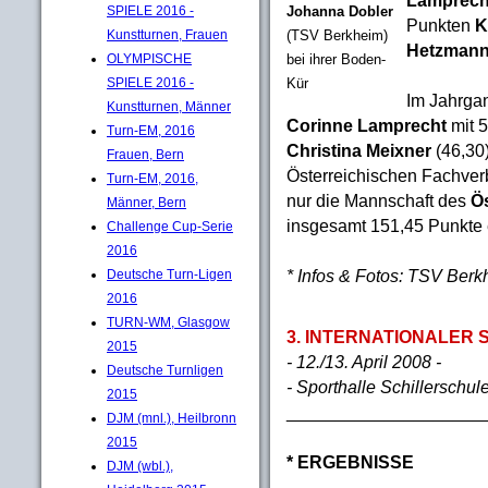
SPIELE 2016 -
Johanna Dobler
Punkten
K
Kunstturnen, Frauen
(TSV Berkheim)
Hetzman
OLYMPISCHE
bei ihrer Boden-
SPIELE 2016 -
Kür
Im Jahrg
Kunstturnen, Männer
Corinne Lamprecht
mit 
Turn-EM, 2016
Christina Meixner
(46,30
Frauen, Bern
Österreichischen Fachverb
Turn-EM, 2016,
nur die Mannschaft des
Ö
Männer, Bern
insgesamt 151,45 Punkte e
Challenge Cup-Serie
2016
* Infos & Fotos: TSV Ber
Deutsche Turn-Ligen
2016
TURN-WM, Glasgow
3. INTERNATIONALER S
2015
- 12./13. April 2008 -
Deutsche Turnligen
- Sporthalle Schillerschul
2015
____________________
DJM (mnl.), Heilbronn
2015
* ERGEBNISSE
DJM (wbl.),