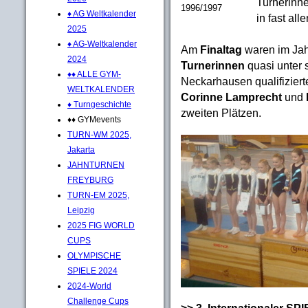
Turnerinn
1996/1997
♦ AG Weltkalender
in fast al
2025
♦ AG-Weltkalender
Am
Finaltag
waren im Ja
2024
Turnerinnen
quasi unter 
♦♦ ALLE GYM-
Neckarhausen qualifiziert
WELTKALENDER
Corinne Lamprecht
und
♦ Turngeschichte
zweiten Plätzen.
♦♦ GYMevents
TURN-WM 2025,
Jakarta
JAHNTURNEN
FREYBURG
TURN-EM 2025,
Leipzig
2025 FIG WORLD
CUPS
OLYMPISCHE
SPIELE 2024
2024-World
Challenge Cups
>> 3. Internationaler S