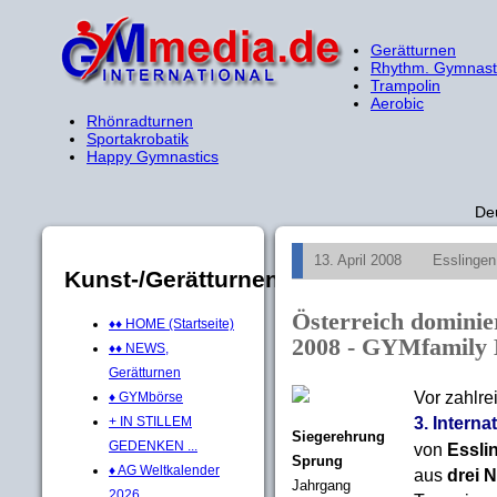
Gerätturnen
Rhythm. Gymnast
Trampolin
Aerobic
Rhönradturnen
Sportakrobatik
Happy Gymnastics
De
13. April 2008
Esslinge
Kunst-/Gerätturnen
Österreich dominie
♦♦ HOME (Startseite)
2008 - GYMfamily 
♦♦ NEWS,
Gerätturnen
Vor zahlre
♦ GYMbörse
3. Intern
+ IN STILLEM
Siegerehrung
GEDENKEN ...
von
Essli
Sprung
♦ AG Weltkalender
aus
drei 
Jahrgang
2026