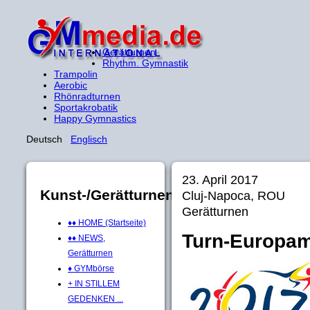
Gerätturnen
Rhythm. Gymnastik
Trampolin
Aerobic
Rhönradturnen
Sportakrobatik
Happy Gymnastics
Deutsch
Englisch
23. April 2017
Kunst-/Gerätturnen
Cluj-Napoca, ROU
Gerätturnen
♦♦ HOME (Startseite)
Turn-Europam
♦♦ NEWS,
Gerätturnen
♦ GYMbörse
+ IN STILLEM
GEDENKEN ...