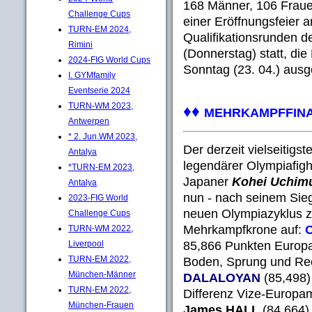
168 Männer, 106 Frau
Challenge Cups
einer Eröffnungsfeier 
TURN-EM 2024,
Qualifikationsrunden d
Rimini
(Donnerstag) statt, die
2024-FIG World Cups
Sonntag (23. 04.) ausge
I. GYMfamily
Eventserie 2024
TURN-WM 2023,
♦♦
MEHRKAMPFFINA
Antwerpen
* 2. Jun.WM 2023,
Der derzeit vielseitigs
Antalya
legendärer Olympiafigh
*TURN-EM 2023,
Japaner
Kohei Uchim
Antalya
nun - nach seinem Sieg
2023-FIG World
neuen Olympiazyklus z
Challenge Cups
Mehrkampfkrone auf:
TURN-WM 2022,
85,866 Punkten Europa
Liverpool
TURN-EM 2022,
Boden, Sprung und Re
München-Männer
DALALOYAN
(85,498) 
TURN-EM 2022,
Differenz Vize-Europam
München-Frauen
James HALL
(84,664)