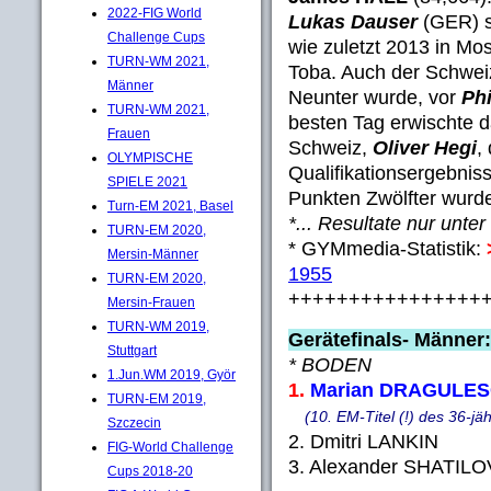
2022-FIG World
Lukas Dauser
(GER) st
Challenge Cups
wie zuletzt 2013 in M
TURN-WM 2021,
Toba. Auch der Schwe
Männer
Neunter wurde, vor
Phi
TURN-WM 2021,
besten Tag erwischte 
Frauen
Schweiz,
Oliver Hegi
,
OLYMPISCHE
Qualifikationsergebnis
SPIELE 2021
Punkten Zwölfter wurd
Turn-EM 2021, Basel
*... Resultate nur unter
TURN-EM 2020,
* GYMmedia-Statistik:
Mersin-Männer
1955
TURN-EM 2020,
++++++++++++++++
Mersin-Frauen
TURN-WM 2019,
Gerätefinals- Männer:
Stuttgart
* BODEN
1.Jun.WM 2019, Györ
1.
Marian DRAGULESC
TURN-EM 2019,
(10. EM-Titel (!) des 36-jä
Szczecin
2. Dmitri LANKIN 
FIG-World Challenge
3. Alexander SHATIL
Cups 2018-20