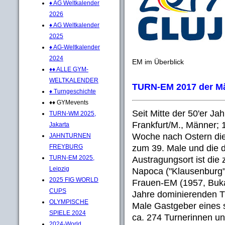
♦ AG Weltkalender
2026
♦ AG Weltkalender
2025
♦ AG-Weltkalender
2024
EM im Überblick
♦♦ ALLE GYM-
WELTKALENDER
TURN-EM 2017 der M
♦ Turngeschichte
♦♦ GYMevents
Seit Mitte der 50'er Ja
TURN-WM 2025,
Frankfurt/M., Männer; 
Jakarta
Woche nach Ostern die
JAHNTURNEN
zum 39. Male und die d
FREYBURG
TURN-EM 2025,
Austragungsort ist die
Leipzig
Napoca ("Klausenburg")
2025 FIG WORLD
Frauen-EM (1957, Bukar
CUPS
Jahre dominierenden T
OLYMPISCHE
Male Gastgeber eines 
SPIELE 2024
ca. 274 Turnerinnen u
2024-World