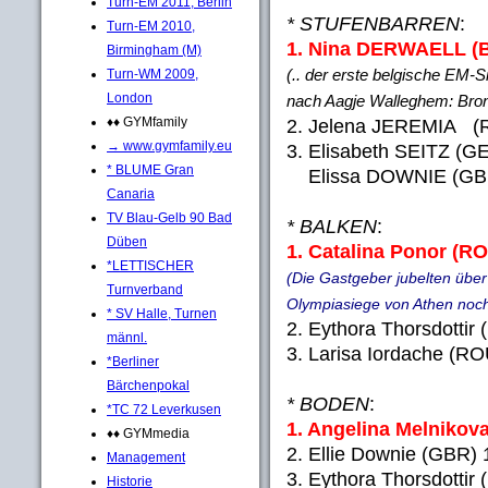
Turn-EM 2011, Berlin
* STUFENBARREN
:
Turn-EM 2010,
1. Nina DERWAELL (B
Birmingham (M)
(.. der erste belgische EM-S
Turn-WM 2009,
London
nach Aagje Walleghem: Bron
♦♦ GYMfamily
2. Jelena JEREMIA (R
→ www.gymfamily.eu
3. Elisabeth SEITZ (GE
* BLUME Gran
Elissa DOWNIE (GBR)
Canaria
TV Blau-Gelb 90 Bad
* BALKEN
:
Düben
1. Catalina Ponor (RO
*LETTISCHER
(Die Gastgeber jubelten über
Turnverband
Olympiasiege von Athen noch
* SV Halle, Turnen
2. Eythora Thorsdottir
männl.
3. Larisa Iordache (R
*Berliner
Bärchenpokal
* BODEN
:
*TC 72 Leverkusen
1. Angelina Melnikov
♦♦ GYMmedia
2. Ellie Downie (GBR) 
Management
3. Eythora Thorsdottir
Historie