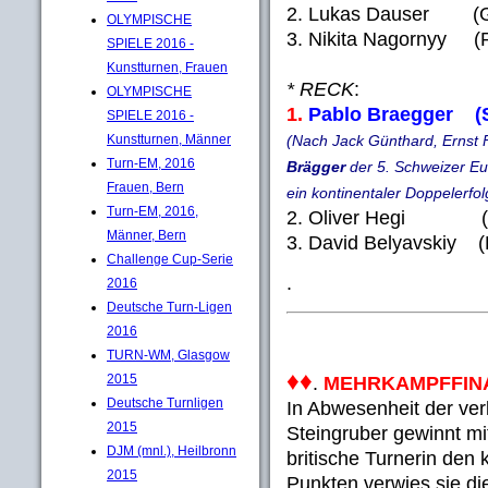
2. Lukas Dauser (G
OLYMPISCHE
3. Nikita Nagornyy (
SPIELE 2016 -
Kunstturnen, Frauen
* RECK
:
OLYMPISCHE
1.
Pablo Braegger (S
SPIELE 2016 -
(Nach Jack Günthard, Ernst F
Kunstturnen, Männer
Turn-EM, 2016
Brägger
der 5. Schweizer Eu
Frauen, Bern
ein kontinentaler Doppelerfo
Turn-EM, 2016,
2. Oliver Hegi (S
Männer, Bern
3. David Belyavskiy 
Challenge Cup-Serie
.
2016
Deutsche Turn-Ligen
2016
TURN-WM, Glasgow
♦♦
2015
.
MEHRKAMPFFINA
Deutsche Turnligen
In Abwesenheit der verl
2015
Steingruber gewinnt m
DJM (mnl.), Heilbronn
britische Turnerin den 
2015
Punkten verwies sie d