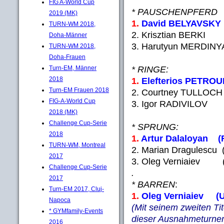
FIG A-World Cup
* PAUSCHENPFERD
2019 (MK)
1.
David BELYAVSKY
TURN-WM 2018,
2. Krisztian BERKI
Doha-Männer
3. Harutyun MERDINYA
TURN-WM 2018,
Doha-Frauen
* RINGE:
Turn-EM, Männer
2018
1.
Elefterios PETROUN
Turn-EM Frauen 2018
2. Courtney TULLOC
FIG-A-World Cup
3. Igor RADIVILOV
2018 (MK)
Challenge Cup-Serie
* SPRUNG:
2018
1.
Artur Dalaloyan (
TURN-WM, Montreal
2. Marian Dragulescu
2017
3. Oleg Verniaiev (
Challenge Cup-Serie
.
2017
* BARREN
:
Turn-EM 2017, Cluj-
1.
Oleg Verniaiev (U
Napoca
(Mit seinem zweiten Ti
* GYMfamily-Events
dieser Ausnahmeturner 
2016