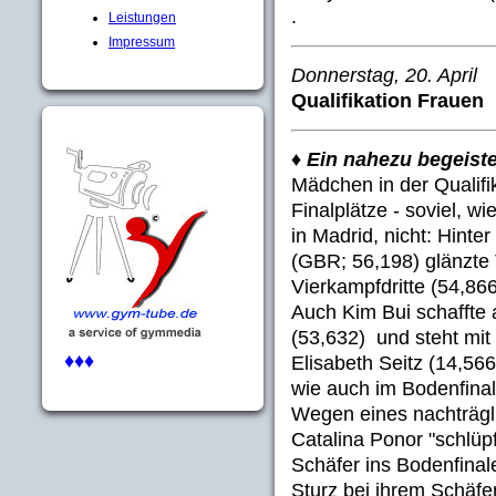
.
Leistungen
Impressum
Donnerstag, 20. April
Qualifikation Frauen
♦
Ein nahezu begeist
Mädchen in der Qualifik
Finalplätze - soviel, 
in Madrid, nicht: Hint
(GBR; 56,198) glänzte 
Vierkampfdritte (54,866
Auch Kim Bui schaffte
(53,632) und steht mit
♦♦♦
Elisabeth Seitz (14,566
wie auch im Bodenfinal
Wegen eines nachträgl
Catalina Ponor "schlüp
Schäfer ins Bodenfinal
Sturz bei ihrem Schäfe