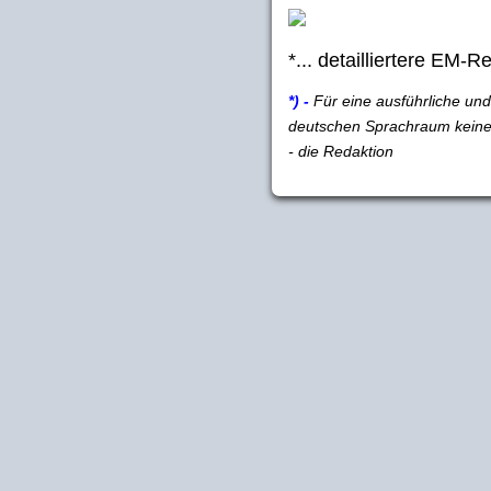
*... detailliertere EM-
*) -
Für eine ausführliche und
deutschen Sprachraum keine 
- die Redaktion