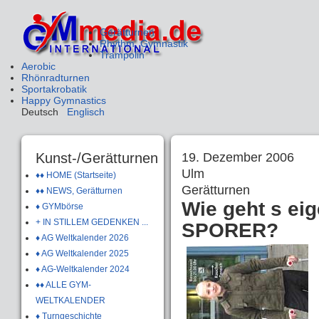
Gerätturnen
Rhythm. Gymnastik
Trampolin
Aerobic
Rhönradturnen
Sportakrobatik
Happy Gymnastics
Deutsch
Englisch
Kunst-/Gerätturnen
19. Dezember 2006
Ulm
♦♦ HOME (Startseite)
Gerätturnen
♦♦ NEWS, Gerätturnen
Wie geht s eig
♦ GYMbörse
+ IN STILLEM GEDENKEN ...
SPORER?
♦ AG Weltkalender 2026
♦ AG Weltkalender 2025
♦ AG-Weltkalender 2024
♦♦ ALLE GYM-
WELTKALENDER
♦ Turngeschichte