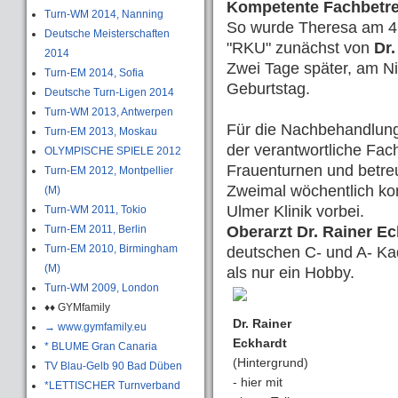
Kompetente Fachbetr
Turn-WM 2014, Nanning
So wurde Theresa am 4
Deutsche Meisterschaften
"RKU" zunächst von
Dr
2014
Zwei Tage später, am Nik
Turn-EM 2014, Sofia
Geburtstag.
Deutsche Turn-Ligen 2014
Turn-WM 2013, Antwerpen
Für die Nachbehandlung
Turn-EM 2013, Moskau
der verantwortliche Fac
OLYMPISCHE SPIELE 2012
Frauenturnen und betre
Turn-EM 2012, Montpellier
Zweimal wöchentlich ko
(M)
Ulmer Klinik vorbei.
Turn-WM 2011, Tokio
Turn-EM 2011, Berlin
Oberarzt Dr. Rainer E
Turn-EM 2010, Birmingham
deutschen C- und A- Kad
(M)
als nur ein Hobby.
Turn-WM 2009, London
♦♦ GYMfamily
Dr. Rainer
→ www.gymfamily.eu
Eckhardt
* BLUME Gran Canaria
(Hintergrund)
TV Blau-Gelb 90 Bad Düben
- hier mit
*LETTISCHER Turnverband