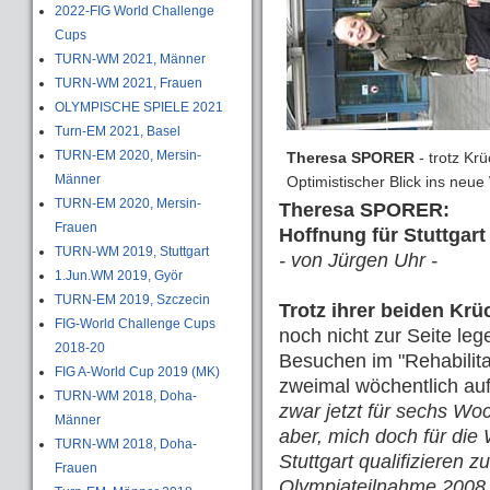
2022-FIG World Challenge
Cups
TURN-WM 2021, Männer
TURN-WM 2021, Frauen
OLYMPISCHE SPIELE 2021
Turn-EM 2021, Basel
TURN-EM 2020, Mersin-
Theresa SPORER
- trotz Kr
Männer
Optimistischer Blick ins neue
TURN-EM 2020, Mersin-
Theresa SPORER:
Frauen
Hoffnung für Stuttgart
TURN-WM 2019, Stuttgart
- von Jürgen Uhr -
1.Jun.WM 2019, Györ
TURN-EM 2019, Szczecin
Trotz ihrer beiden Krü
FIG-World Challenge Cups
noch nicht zur Seite leg
2018-20
Besuchen im "Rehabilit
FIG A-World Cup 2019 (MK)
zweimal wöchentlich au
TURN-WM 2018, Doha-
zwar jetzt für sechs Wo
Männer
aber, mich doch für die
TURN-WM 2018, Doha-
Stuttgart qualifizieren 
Frauen
Olympiateilnahme 2008 i