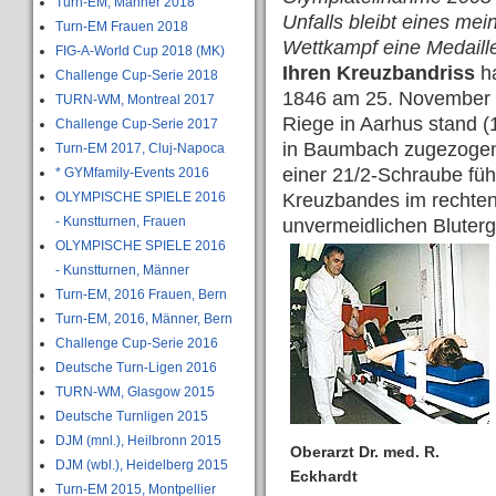
Turn-EM, Männer 2018
Unfalls bleibt eines mei
Turn-EM Frauen 2018
Wettkampf eine Medaill
FIG-A-World Cup 2018 (MK)
Ihren Kreuzbandriss
ha
Challenge Cup-Serie 2018
1846 am 25. November 
TURN-WM, Montreal 2017
Riege in Aarhus stand (
Challenge Cup-Serie 2017
in Baumbach zugezogen
Turn-EM 2017, Cluj-Napoca
einer 21/2-Schraube füh
* GYMfamily-Events 2016
OLYMPISCHE SPIELE 2016
Kreuzbandes im rechten
- Kunstturnen, Frauen
unvermeidlichen Bluterg
OLYMPISCHE SPIELE 2016
- Kunstturnen, Männer
Turn-EM, 2016 Frauen, Bern
Turn-EM, 2016, Männer, Bern
Challenge Cup-Serie 2016
Deutsche Turn-Ligen 2016
TURN-WM, Glasgow 2015
Deutsche Turnligen 2015
DJM (mnl.), Heilbronn 2015
Oberarzt Dr. med. R.
DJM (wbl.), Heidelberg 2015
Eckhardt
Turn-EM 2015, Montpellier