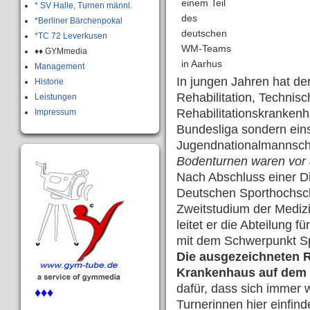
einem Teil
* SV Halle, Turnen männl.
des
*Berliner Bärchenpokal
deutschen
*TC 72 Leverkusen
WM-Teams
♦♦ GYMmedia
in Aarhus
Management
In jungen Jahren hat der
Historie
Rehabilitation, Technis
Leistungen
Rehabilitationskrankenh
Impressum
Bundesliga sondern eins
Jugendnationalmannscha
Bodenturnen waren vor a
Nach Abschluss einer D
Deutschen Sporthochsch
Zweitstudium der Medizi
leitet er die Abteilung 
mit dem Schwerpunkt Sp
Die ausgezeichneten R
Krankenhaus auf dem 
dafür, dass sich immer
♦♦♦
Turnerinnen hier einfind