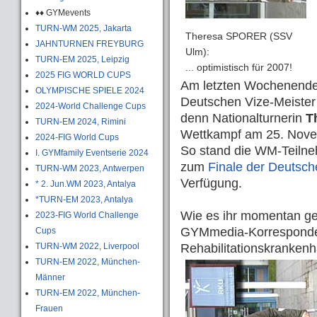
♦♦ GYMevents
TURN-WM 2025, Jakarta
Theresa SPORER (SSV
JAHNTURNEN FREYBURG
Ulm):
TURN-EM 2025, Leipzig
... optimistisch für 2007!
2025 FIG WORLD CUPS
Am letzten Wochenende 
OLYMPISCHE SPIELE 2024
Deutschen Vize-Meister
2024-World Challenge Cups
denn Nationalturnerin
T
TURN-EM 2024, Rimini
Wettkampf am 25. Nove
2024-FIG World Cups
So stand die WM-Teilneh
I. GYMfamily Eventserie 2024
zum
Finale der Deutsc
TURN-WM 2023, Antwerpen
Verfügung.
* 2. Jun.WM 2023, Antalya
*TURN-EM 2023, Antalya
Wie es ihr momentan geh
2023-FIG World Challenge
GYMmedia-Korrespond
Cups
TURN-WM 2022, Liverpool
Rehabilitationskrankenh
TURN-EM 2022, München-
Männer
TURN-EM 2022, München-
Frauen