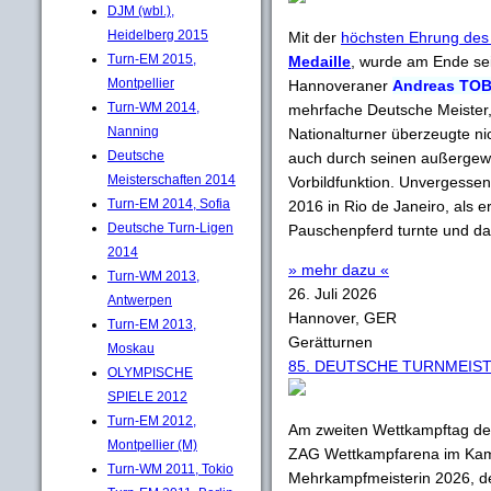
DJM (wbl.),
Heidelberg 2015
Mit der
höchsten Ehrung des
Turn-EM 2015,
Medaille
, wurde am Ende sei
Montpellier
Hannoveraner
Andreas TO
Turn-WM 2014,
mehrfache Deutsche Meister,
Nanning
Nationalturner überzeugte ni
Deutsche
auch durch seinen außergewö
Meisterschaften 2014
Vorbildfunktion. Unvergessen
Turn-EM 2014, Sofia
2016 in Rio de Janeiro, als 
Deutsche Turn-Ligen
Pauschenpferd turnte und dami
2014
» mehr dazu «
Turn-WM 2013,
26. Juli 2026
Antwerpen
Hannover, GER
Turn-EM 2013,
Gerätturnen
Moskau
85. DEUTSCHE TURNMEIST
OLYMPISCHE
SPIELE 2012
Turn-EM 2012,
Am zweiten Wettkampftag d
Montpellier (M)
ZAG Wettkampfarena im Kam
Turn-WM 2011, Tokio
Mehrkampfmeisterin 2026, d