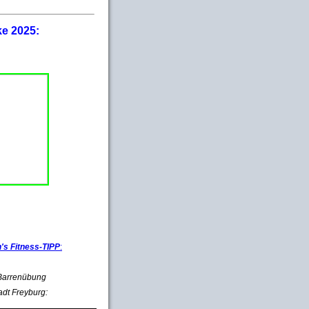
ke 2025:
s Fitness-TIPP
:
e Barrenübung
adt Freyburg: