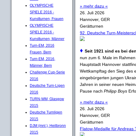
OLYMPISCHE
» mehr dazu «
SPIELE 2016 -
26. Juli 2026
Kunstturnen, Frauen
Hannover, GER
OLYMPISCHE
Gerätturnen
SPIELE 2016 -
92. Deutsche Turn-Meistersc
Kunstturnen, Männer
Turn-EM, 2016
♦
Seit 1921 sind es bei de
Frauen, Bern
nun zum 6. Male im Rahmen 
Turn-EM, 2016,
Hauptstadt Hannover stattfi
Männer, Bern
Wettkampftag den Sieg des e
Challenge Cup-Serie
eingebürgerten jungen Ukra
2016
Jahren in seiner neuen Heim
Deutsche Turn-Ligen
Pause nach
Philipp Boys
Erfo
2016
TURN-WM, Glasgow
» mehr dazu «
2015
26. Juli 2026
Deutsche Turnligen
Hannover, GER
2015
Gerätturnen
DJM (mnl.), Heilbronn
Flatow-Medaille für Andreas
2015