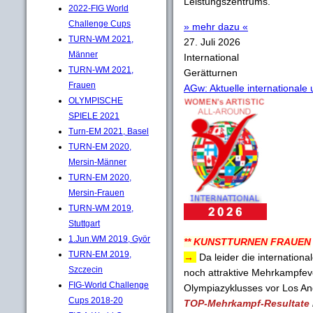
Leistungszentrums.
2022-FIG World
Challenge Cups
» mehr dazu «
TURN-WM 2021,
27. Juli 2026
Männer
International
TURN-WM 2021,
Gerätturnen
Frauen
AGw: Aktuelle international
OLYMPISCHE
SPIELE 2021
Turn-EM 2021, Basel
TURN-EM 2020,
Mersin-Männer
TURN-EM 2020,
Mersin-Frauen
TURN-WM 2019,
Stuttgart
1.Jun.WM 2019, Györ
** KUNSTTURNEN FRAUEN
TURN-EM 2019,
→
Da leider die internatio
Szczecin
noch attraktive Mehrkampfeve
FIG-World Challenge
Olympiazyklusses vor Los Ang
Cups 2018-20
TOP-Mehrkampf-Resultate