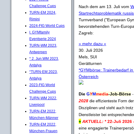
Challenge Cups
Nach dem am 13. Juli vom
W
TURN-EM 2024,
Startrechtsproblematik russis
Rimini
Turnverband ("European Gy
2024-FIG World Cups
bevorstehenden Turn-Europam
I. GYMfamily
Zagreb:
Eventserie 2024
» mehr dazu «
TURN-WM 2023,
30. Juli 2026
Antwerpen
Mels, SUI
* 2. Jun.WM 2023,
Gerätturnen
Antalya
*GYMbörse: Trainerbedarf in
*TURN-EM 2023,
Österreich
Antalya
2023-FIG World
Challenge Cups
Die
G
Y
M
media
-Job-Börse
TURN-WM 2022,
2028
die effizienteste Form de
Liverpool
Disziplinen und steht auch trotz
TURN-EM 2022,
Dienstleister bei entsprechend
München-Männer
♦
AKTUELL:
* 22-Juli 2026 
TURN-EM 2022,
eine engagierte Trainerpersö
München-Frauen