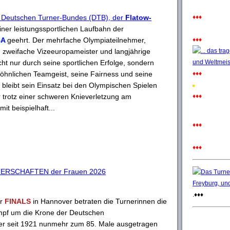
 Deutschen Turner-Bundes (DTB), der
Flatow-
♦♦♦
ner leistungssportlichen Laufbahn der
BA
geehrt. Der mehrfache Olympiateilnehmer,
♦♦♦
 zweifache Vizeeuropameister und langjährige
cht nur durch seine sportlichen Erfolge, sondern
hnlichen Teamgeist, seine Fairness und seine
♦♦♦
 bleibt sein Einsatz bei den Olympischen Spielen
er trotz einer schweren Knieverletzung am
♦♦♦
t beispielhaft...
♦♦♦
♦♦♦
ERSCHAFTEN der Frauen 2026
.♦♦♦
er
FINALS
in Hannover betraten die Turnerinnen die
pf um die Krone der Deutschen
er seit 1921 nunmehr zum 85. Male ausgetragen