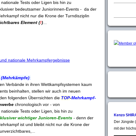
nationale Tests oder Ligen bis hin zu
inklusiver bedeutsamer Juniorinnen-Events - da der
Mehrkampf nicht nur die Krone der Turndisziplin
ichtbares Element (
!
)
...
e und nationale Mehrkampfergebnisse
(Mehrkämpfe)
:
nalen Verbände in ihren Wettkampfsystemen kaum
nts beinhalten, stellen wir auch im neuen
den folgenden Überrsichten die
TOP
-
Mehrkampf-
ewerbe
chronologisch vor - von
nationale Tests oder Ligen, bis hin zu
Kenzo SHIR
klusiver wichtiger Junioren-Events
- denn der
Der Jüngste (
Mehrkampf ist und bleibt nicht nur die Krone der
mit der höchs
 unverzichtbares,...