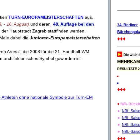
atien
TURN-EUROPAMEISTERSCHAFTEN
aus,
3. - 16. August)
und deren
48. Auflage bei den
34. Berliner
 der Hauptstadt Zagreb stattfinden werden.
Bärchenpoka
 Male dabei die
Junioren-Europameisterschaften
♦♦♦
.
greb Arena", die 2008 für die 21. Handball-WM
►
Die wicht
ein architektonisches Symbol geworden ist.
MEHRKAM
RESULTATE 2
♦♦♦
 Athleten ohne nationale Symbole zur Turn-EM
♦
IWA-Rückb
►
NBL-Sais
►
NBL-Sais
►
NBL-Sais
►
NBL-Sais
♦♦♦