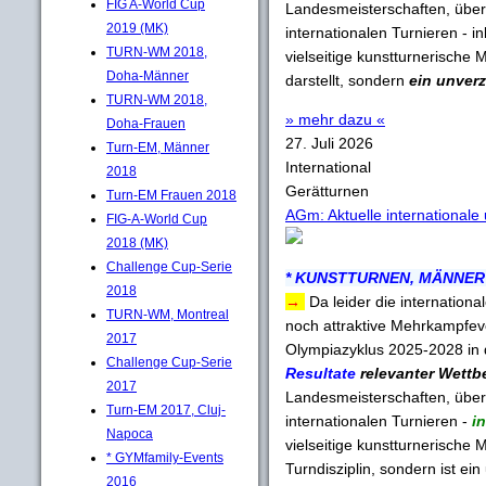
FIG A-World Cup
Landesmeisterschaften, über 
2019 (MK)
internationalen Turnieren - 
TURN-WM 2018,
vielseitige kunstturnerische 
Doha-Männer
darstellt, sondern
ein unverz
TURN-WM 2018,
» mehr dazu «
Doha-Frauen
27. Juli 2026
Turn-EM, Männer
International
2018
Gerätturnen
Turn-EM Frauen 2018
AGm: Aktuelle international
FIG-A-World Cup
2018 (MK)
Challenge Cup-Serie
* KUNSTTURNEN, MÄNNER 
2018
→
Da leider die internatio
TURN-WM, Montreal
noch attraktive Mehrkampfeve
2017
Olympiazyklus 2025-2028 in 
Challenge Cup-Serie
Resultate
relevanter Wettb
2017
Landesmeisterschaften, über 
Turn-EM 2017, Cluj-
internationalen Turnieren -
in
Napoca
vielseitige kunstturnerische 
* GYMfamily-Events
Turndisziplin, sondern ist ein
2016