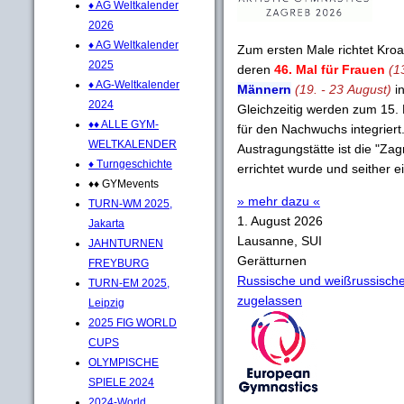
♦ AG Weltkalender
2026
♦ AG Weltkalender
Zum ersten Male richtet Kro
2025
deren
46. Mal für Frauen
(1
♦ AG-Weltkalender
Männern
(19. - 23 August)
in
2024
Gleichzeitig werden zum 15.
♦♦ ALLE GYM-
für den Nachwuchs integriert
WELTKALENDER
Austragungstätte ist die "Za
♦ Turngeschichte
errichtet wurde und seither 
♦♦ GYMevents
» mehr dazu «
TURN-WM 2025,
1. August 2026
Jakarta
Lausanne, SUI
JAHNTURNEN
Gerätturnen
FREYBURG
Russische und weißrussische
TURN-EM 2025,
zugelassen
Leipzig
2025 FIG WORLD
CUPS
OLYMPISCHE
SPIELE 2024
2024-World