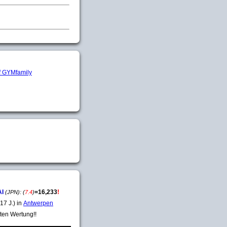
AI
=
16,233
!
(JPN):
(
7.4
)
17 J.) in
Antwerpen
ten Wertung!!