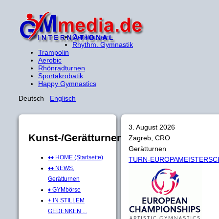
Gerätturnen
Rhythm. Gymnastik
Trampolin
Aerobic
Rhönradturnen
Sportakrobatik
Happy Gymnastics
Deutsch
Englisch
3. August 2026
Kunst-/Gerätturnen
Zagreb, CRO
Gerätturnen
♦♦ HOME (Startseite)
TURN-EUROPAMEISTERSC
♦♦ NEWS,
Gerätturnen
♦ GYMbörse
+ IN STILLEM
GEDENKEN ...