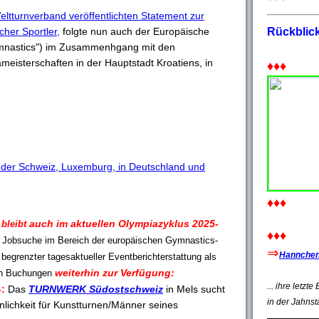
eltturnverband veröffentlichten Statement zur
cher Sportler,
folgte nun auch der Europäische
Rückblic
mnastics") im Zusammenhgang mit den
eisterschaften in der Hauptstadt Kroatiens, in
♦♦♦
 der Schweiz, Luxemburg, in Deutschland und
♦♦♦
auch im aktuellen Olympiazyklus 2025-
-
bleibt
♦♦♦
r Jobsuche im Bereich der europäischen Gymnastics-
⇒
Hannchen'
 begrenzter tagesaktueller Eventberichterstattung als
weiterhin zur Verfügung:
en Buchungen
... ihre letzt
-:
Das
TURNWERK Südostschweiz
in Mels sucht
in der Jahnst
nlichkeit für Kunstturnen/Männer seines