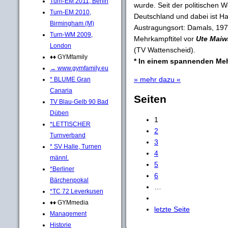
Turn-EM 2011, Berlin
wurde. Seit der politischen 
Turn-EM 2010,
Deutschland und dabei ist H
Birmingham (M)
Austragungsort: Damals, 197
Turn-WM 2009,
Mehrkampftitel vor
Ute Maiw
London
(TV Wattenscheid).
♦♦ GYMfamily
* In einem spannenden Me
→ www.gymfamily.eu
» mehr dazu «
* BLUME Gran
Canaria
Seiten
TV Blau-Gelb 90 Bad
Düben
1
*LETTISCHER
2
Turnverband
3
* SV Halle, Turnen
4
männl.
5
*Berliner
6
Bärchenpokal
…
*TC 72 Leverkusen
♦♦ GYMmedia
letzte Seite
Management
Historie