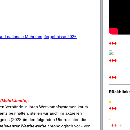
e und nationale Mehrkampfergebnisse 2026
♦♦♦
♦♦♦
♦♦♦
Rückblick
(Mehrkämpfe):
nalen Verbände in ihren Wettkampfsystemen kaum
♦♦♦
nts beinhalten, stellen wir auch im aktuellen
eles (2028 )in den folgenden Überrsichten die
++ +
relevanter Wettbewerbe
chronologisch vor - von