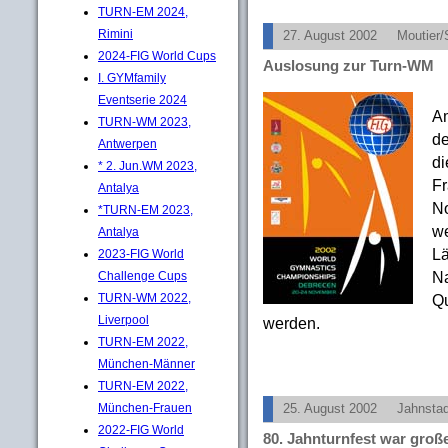
TURN-EM 2024,
Rimini
27. August 2002
Moutier
2024-FIG World Cups
Auslosung zur Turn-WM
I. GYMfamily
Eventserie 2024
Am
TURN-WM 2023,
de
Antwerpen
di
* 2. Jun.WM 2023,
Fr
Antalya
No
*TURN-EM 2023,
we
Antalya
Lä
2023-FIG World
Na
Challenge Cups
Qu
TURN-WM 2022,
Liverpool
werden.
TURN-EM 2022,
München-Männer
TURN-EM 2022,
München-Frauen
25. August 2002
Jahnstad
2022-FIG World
80. Jahnturnfest war große