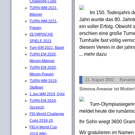
Challenge Cups
TURN-WM 2021,
Im 150. Todesjahrs d
Männer
Jahn wurde das 80. Jahntu
TURN-WM 2021,
ein voller Erfolg. Obwohl 
Frauen
erschien eine große Turn
OLYMPISCHE
Turnhalle fast völlig verni
SPIELE 2021
diesem Verein in der jahn
Turn-EM 2021, Basel
... mehr dazu
TURN-EM 2020,
Mersin-Männer
TURN-EM 2020,
Mersin-Frauen
21. August 2002
Rumänie
TURN-WM 2019,
Stuttgart
Simona Amanar ist Mutter
1.Jun.WM 2019, Györ
TURN-EM 2019,
Turn-Olympiasiegeri
Szczecin
meldet heute die rumänisc
FIG-World Challenge
Cups 2018-20
Ihr Sohn wiegt 3600 Gramm
FIG A-World Cup
Wir gratulieren im Namen 
2019 (MK)