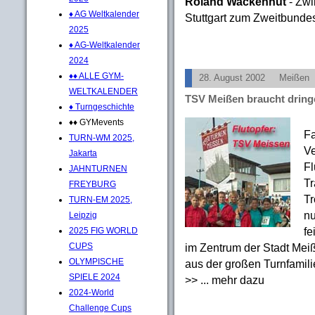
Roland Wackenhut
- Zwi
♦ AG Weltkalender
Stuttgart zum Zweitbunde
2025
♦ AG-Weltkalender
2024
♦♦ ALLE GYM-
28. August 2002
Meißen
WELTKALENDER
TSV Meißen braucht dring
♦ Turngeschichte
♦♦ GYMevents
Fa
TURN-WM 2025,
Ve
Jakarta
Fl
JAHNTURNEN
Tr
FREYBURG
Tr
TURN-EM 2025,
nu
Leipzig
fe
2025 FIG WORLD
im Zentrum der Stadt Meiß
CUPS
OLYMPISCHE
aus der großen Turnfamili
SPIELE 2024
>> ... mehr dazu
2024-World
Challenge Cups