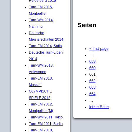
Heidelberg 2015
Turn-EM 2015,
Montpellier
Turn-WM 2014,
Seiten
Nanning
Deutsche
Meisterschaften 2014
Turn-EM 2014, Sofia
« first page
Deutsche Turn-Ligen
…
2014
659
Turn-WM 2013,
660
Antwerpen
661
Turn-EM 2013,
662
Moskau
663
OLYMPISCHE
664
SPIELE 2012
…
Turn-EM 2012,
letzte Seite
Montpellier (M)
Turn-WM 2011, Tokio
Turn-EM 2011, Berlin
Turn-EM 2010,