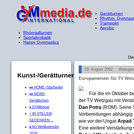
Gerätturnen
Rhythm. Gymnast
Trampolin
Aerobic
Rhönradturnen
Sportakrobatik
Happy Gymnastics
De
29. August 2002
Wetzgau
Kunst-/Gerätturnen
Europameister für TV Wet
♦♦ HOME (Startseite)
Für die im Oktober b
♦♦ NEWS,
der TV Wetzgau mit Verst
Gerätturnen
Dan Potra
(ROM). Seine S
♦ GYMbörse
Vorbereitungen abhängig 
+ IN STILLEM
wie vor der Ungar
Arpad 
GEDENKEN ...
♦ AG Weltkalender
Eine weitere Verstärkung 
2026