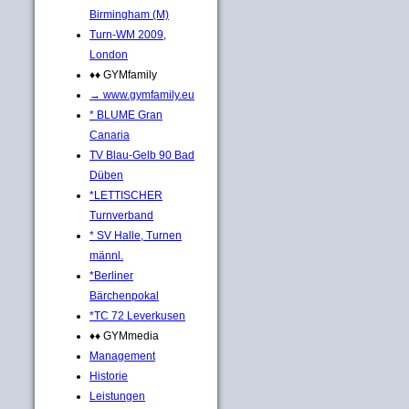
Birmingham (M)
Turn-WM 2009,
London
♦♦ GYMfamily
→ www.gymfamily.eu
* BLUME Gran
Canaria
TV Blau-Gelb 90 Bad
Düben
*LETTISCHER
Turnverband
* SV Halle, Turnen
männl.
*Berliner
Bärchenpokal
*TC 72 Leverkusen
♦♦ GYMmedia
Management
Historie
Leistungen