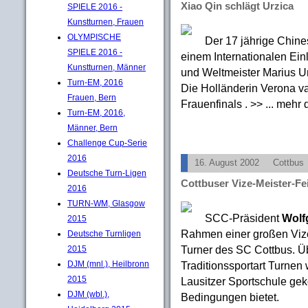
Xiao Qin schlägt Urzica
SPIELE 2016 -
Kunstturnen, Frauen
OLYMPISCHE
Der 17 jährige Chine
SPIELE 2016 -
einem Internationalen Ei
Kunstturnen, Männer
und Weltmeister Marius U
Turn-EM, 2016
Die Holländerin Verona v
Frauen, Bern
Frauenfinals . >> ... mehr
Turn-EM, 2016,
Männer, Bern
Challenge Cup-Serie
2016
16. August 2002
Cottbus
Deutsche Turn-Ligen
Cottbuser Vize-Meister-Fe
2016
TURN-WM, Glasgow
SCC-Präsident
Wolf
2015
Rahmen einer großen Vize-
Deutsche Turnligen
Turner des SC Cottbus. Ü
2015
Traditionssportart Turnen
DJM (mnl.), Heilbronn
2015
Lausitzer Sportschule ge
DJM (wbl.),
Bedingungen bietet.