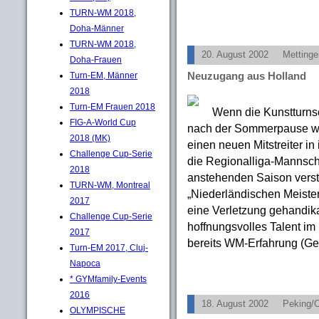
TURN-WM 2018,
Doha-Männer
TURN-WM 2018,
20. August 2002
Mettinge
Doha-Frauen
Neuzugang aus Holland
Turn-EM, Männer
2018
Turn-EM Frauen 2018
Wenn die Kunstturnsc
FIG-A-World Cup
nach der Sommerpause wie
2018 (MK)
einen neuen Mitstreiter i
Challenge Cup-Serie
die Regionalliga-Mannscha
2018
anstehenden Saison verst
TURN-WM, Montreal
„Niederländischen Meister
2017
eine Verletzung gehandikap
Challenge Cup-Serie
hoffnungsvolles Talent im
2017
bereits WM-Erfahrung (Gen
Turn-EM 2017, Cluj-
Napoca
* GYMfamily-Events
2016
18. August 2002
Peking/
OLYMPISCHE