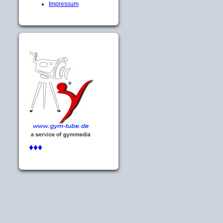
Impressum
♦♦♦