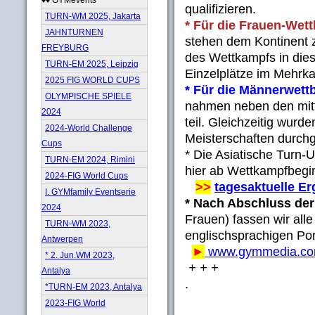
qualifizieren.
TURN-WM 2025, Jakarta
* Für die Frauen-Wet
JAHNTURNEN
stehen dem Kontinent 
FREYBURG
des Wettkampfs in die
TURN-EM 2025, Leipzig
Einzelplätze im Mehrk
2025 FIG WORLD CUPS
* Für die Männerwet
OLYMPISCHE SPIELE
nahmen neben den mitf
2024
teil. Gleichzeitig wurd
2024-World Challenge
Meisterschaften durchg
Cups
* Die Asiatische Turn-U
TURN-EM 2024, Rimini
hier ab Wettkampfbegi
2024-FIG World Cups
>>
tagesaktuelle E
I. GYMfamily Eventserie
* Nach Abschluss der
2024
Frauen) fassen wir all
TURN-WM 2023,
englischsprachigen Por
Antwerpen
►
www.gymmedia.c
* 2. Jun.WM 2023,
+ + +
Antalya
.
*TURN-EM 2023, Antalya
2023-FIG World