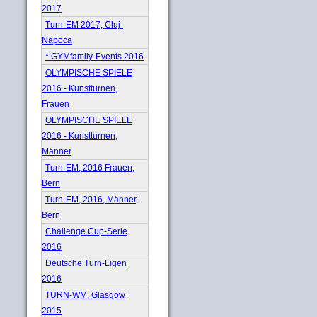
2017
Turn-EM 2017, Cluj-
Napoca
* GYMfamily-Events 2016
OLYMPISCHE SPIELE
2016 - Kunstturnen,
Frauen
OLYMPISCHE SPIELE
2016 - Kunstturnen,
Männer
Turn-EM, 2016 Frauen,
Bern
Turn-EM, 2016, Männer,
Bern
Challenge Cup-Serie
2016
Deutsche Turn-Ligen
2016
TURN-WM, Glasgow
2015