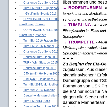
übernommen und besteh
Challenge Cup-Serie 2017
→ BODENTURNEN
- 
Turn-EM 2017, Cluj-Napoca
turnerischer und akrobatis
* GYMfamily-Events 2016
synchroner und ästhetische
OLYMPISCHE SPIELE 2016 -
→ TUMBLING
Kunstturnen, Frauen
- 4-6 Akt
OLYMPISCHE SPIELE 2016 -
Fiberglasbahn im Fluss und 
Kunstturnen, Männer
Sprungreihen
Turn-EM, 2016 Frauen, Bern
→ TRUMPETTE
- 4-6 
Turn-EM, 2016, Männer, Bern
Minitrampoline, wobei mind
Challenge Cup-Serie 2016
Sprungtisch abolviert werd
Deutsche Turn-Ligen 2016
+ + +
TURN-WM, Glasgow 2015
Zu Beginn der EM-Ge
Deutsche Turnligen 2015
zugelassen. Aus dieser
DJM (mnl.), Heilbronn 2015
skandinavischen" Erfo
DJM (wbl.), Heidelberg 2015
Damengruppe des TSC B
Turn-EM 2015, Montpellier
Formation von USK Pra
Turn-WM 2014, Nanning
die EM nur noch für Na
Deutsche Meisterschaften 2014
gingen alle Siege und 
Turn-EM 2014, Sofia
dänische Männerteam s
Deutsche Turn-Ligen 2014