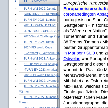
♦♦ GYMevents
Europäische Turnverb
Europameisterschaf
TURN-WM 2025, Jakarta
coronabedingten Absa
JAHNTURNEN FREYBURG
portugiesische Stadt 
TURN-EM 2025, Leipzig
Gastgeberin - historis
2025 FIG WORLD CUPS
als "Wiege der Nation" 
OLYMPISCHE SPIELE 2024
Turnerinnen und Turner
2024-World Challenge Cups
38 Teams (Damen / Mixe
TURN-EM 2024, Rimini
besten Gruppenformati
2024-FIG World Cups
in Maribor / SLO
und zu
I. GYMfamily Eventserie 2024
Odivelas
war Portugal 
TURN-WM 2023, Antwerpen
Gastgeberland dieser 
* 2. Jun.WM 2023, Antalya
war mit der Pavilhão M
*TURN-EM 2023, Antalya
Mehrzweckarena, mit ei
2023-FIG World Challenge Cups
Mit dabei aus Österrei
TURN-WM 2022, Liverpool
Mix-Team, welches sich
TURN-EM 2022, München-
Finale qualifizierte. D
Männer
österreichischen Frau
TURN-EM 2022, München-
Juniorinnengruppe, die 
Frauen
2022-FIG World Challenge Cups