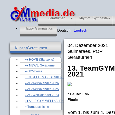
Gerätturnen
Rhythm. Gymnastik
Happy Gymnastics
Deutsch
Englisch
04. Dezember 2021
Kunst-/Gerätturnen
Guimaraes, POR
Gerätturnen
♦♦ HOME (Startseite)
♦♦ NEWS, Gerätturnen
13. TeamGYM-
♦ GYMbörse
2021
+ IN STILLEM GEDENKEN ...
♦ AG Weltkalender 2026
♦ AG Weltkalender 2025
* Heute: EM-
♦ AG-Weltkalender 2024
Finals
♦♦ ALLE GYM-WELTKALENDER
♦ Turngeschichte
Vom 1. bis zum 4. Dez