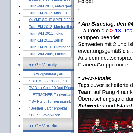
Folge!
Turn-WM 2013, Antwerpen
.
Turn-EM 2013, Moskau
OLYMPISCHE SPIELE 2012
* Am Samstag, den 0
Turn-EM 2012, Montpellier (M)
wurden die
>
13. Te
Turn-WM 2011, Tokio
Gruppen beendet.
Turn-EM 2011, Berlin
Schweden mit 2 und Isl
Turn-EM 2010, Birmingham (M)
erwartungsgemäß die L
Turn-WM 2009, London
Aus dem deutschsprach
Frauen-Gruppe nur ein 
♦♦ GYMfamily
.
→ www.gymfamily.eu
* JEM-Finale:
* BLUME Gran Canaria
Tags zuvor scheiterte 
TV Blau-Gelb 90 Bad Düben
Team
auf Rang 4 nur 
*LETTISCHER Turnverband
Überraschungsgold du
* SV Halle, Turnen männl.
Schweden
und
Island
*Berliner Bärchenpokal
*TC 72 Leverkusen
♦♦ GYMmedia