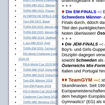
unterinsgesamt 9 Team
+ + +
TURN-WM 2021, Männer
♦
TURN-WM 2021, Frauen
Die EM-FINALS --:
E
OLYMPISCHE SPIELE 2021
Schwedens Männer-
Turn-EM 2021, Basel
Finals durch, ddoch 
TURN-EM 2020, Mersin-Männer
Titel den punktgleichen
TURN-EM 2020, Mersin-Frauen
Noten überlassen!
Öst
TURN-WM 2019, Stuttgart
+ + +
1.Jun.WM 2019, Györ
♦ Die JEM-FINALS --:
TURN-EM 2019, Szczecin
Boy's- und Girls-Guppe
FIG-World Challenge Cups
Disziplin dagegen ver
2018-20
sowohl
Schweden
als
FIG A-World Cup 2019 (MK)
Österreichs Mix-Form
TURN-WM 2018, Doha-Männer
Italien und Portugal hin
TURN-WM 2018, Doha-Frauen
♦♦
TeamGYM ---:
st
Turn-EM, Männer 2018
Skandinavien. Seit 1996
Turn-EM Frauen 2018
Europameisterschaften
FIG-A-World Cup 2018 (MK)
dem heutigen Europäis
Challenge Cup-Serie 2018
Gymnastics" (EG) als 
TURN-WM, Montreal 2017