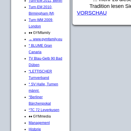
Turn-EM 2011, Berlin
Tradition lesen S
Turn-EM 2010,
VORSCHAU
Birmingham (M)
Turn-WM 2009,
London
♦♦ GYMfamily
→ www.gymfamily.eu
* BLUME Gran
Canaria
TV Blau-Gelb 90 Bad
Düben
*LETTISCHER
Turnverband
* SV Halle, Turnen
männl.
*Berliner
Bärchenpokal
*TC 72 Leverkusen
♦♦ GYMmedia
Management
Historie