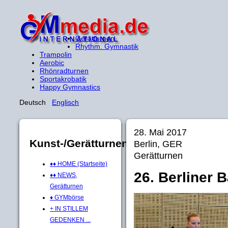
Gerätturnen
Rhythm. Gymnastik
Trampolin
Aerobic
Rhönradturnen
Sportakrobatik
Happy Gymnastics
Deutsch
Englisch
28. Mai 2017
Kunst-/Gerätturnen
Berlin, GER
Gerätturnen
♦♦ HOME (Startseite)
26. Berliner 
♦♦ NEWS,
Gerätturnen
♦ GYMbörse
+ IN STILLEM
GEDENKEN ...