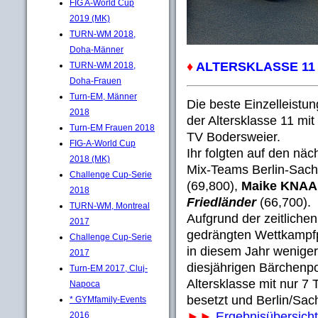
FIG A-World Cup
2019 (MK)
TURN-WM 2018,
Doha-Männer
♦
ALTERSKLASSE 11
TURN-WM 2018,
Doha-Frauen
Turn-EM, Männer
Die beste Einzelleistun
2018
der Altersklasse 11 mi
Turn-EM Frauen 2018
TV Bodersweier.
FIG-A-World Cup
Ihr folgten auf den näc
2018 (MK)
Mix-Teams Berlin-Sach
Challenge Cup-Serie
(69,800),
Maike KNA
2018
Friedländer
(66,700).
TURN-WM, Montreal
Aufgrund der zeitliche
2017
gedrängten Wettkampfp
Challenge Cup-Serie
in diesem Jahr wenige
2017
diesjährigen Bärchenp
Turn-EM 2017, Cluj-
Altersklasse mit nur 
Napoca
besetzt und Berlin/Sac
* GYMfamily-Events
►►
Ergebnisübersich
2016