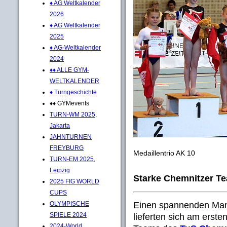
♦ AG Weltkalender
2026
♦ AG Weltkalender
2025
♦ AG-Weltkalender
2024
♦♦ ALLE GYM-
WELTKALENDER
♦ Turngeschichte
♦♦ GYMevents
TURN-WM 2025,
Jakarta
JAHNTURNEN
FREYBURG
Medaillentrio AK 10
TURN-EM 2025,
Leipzig
Starke Chemnitzer Te
2025 FIG WORLD
CUPS
Einen spannenden Man
OLYMPISCHE
SPIELE 2024
lieferten sich am erste
2024-World