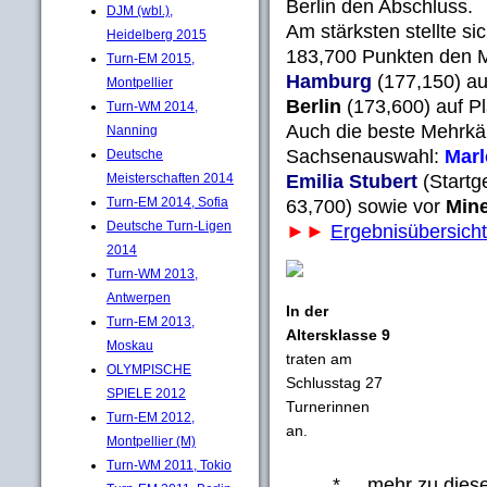
Berlin den Abschluss.
DJM (wbl.),
Am stärksten stellte si
Heidelberg 2015
183,700 Punkten den
Turn-EM 2015,
Hamburg
(177,150) au
Montpellier
Berlin
(173,600) auf Pl
Turn-WM 2014,
Auch die beste Mehrkäm
Nanning
Sachsenauswahl:
Mar
Deutsche
Emilia Stubert
(Startg
Meisterschaften 2014
Turn-EM 2014, Sofia
63,700) sowie vor
Mine
Deutsche Turn-Ligen
►►
Ergebnisübersich
2014
Turn-WM 2013,
Antwerpen
In der
Turn-EM 2013,
Altersklasse 9
Moskau
traten am
OLYMPISCHE
Schlusstag 27
SPIELE 2012
Turnerinnen
Turn-EM 2012,
an.
Montpellier (M)
Turn-WM 2011, Tokio
* ... mehr zu die