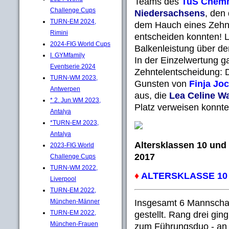
Teams des
TuS Chemn
Challenge Cups
Niedersachsens
, den
TURN-EM 2024,
dem Hauch eines Zehnt
Rimini
entscheiden konnten! Le
2024-FIG World Cups
Balkenleistung über de
I. GYMfamily
In der Einzelwertung g
Eventserie 2024
Zehntelentscheidung: Di
TURN-WM 2023,
Gunsten von
Finja Jo
Antwerpen
aus, die
Lea Celine W
* 2. Jun.WM 2023,
Platz verweisen konnte
Antalya
*TURN-EM 2023,
Antalya
Altersklassen 10 und
2023-FIG World
2017
Challenge Cups
TURN-WM 2022,
♦
ALTERSKLASSE 10
Liverpool
TURN-EM 2022,
Insgesamt 6 Mannschaft
München-Männer
TURN-EM 2022,
gestellt. Rang drei gin
München-Frauen
zum Führungsduo - an 