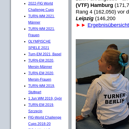
2022-FIG World
(VTF) Hamburg
(171,
Challenge Cups
Rang 4 (162,050) vor
TURN-WM 2021,
Leipzig
(146,200
Männer
►►
Ergebnisübersich
TURN-WM 2021,
Frauen
OLYMPISCHE
SPIELE 2021
Turn-EM 2021, Basel
TURN-EM 2020,
Mersin-Männer
TURN-EM 2020,
Mersin-Frauen
TURN-WM 2019,
Stuttgart
1.Jun.WM 2019, Györ
TURN-EM 2019,
Szczecin
FIG-World Challenge
Cups 2018-20