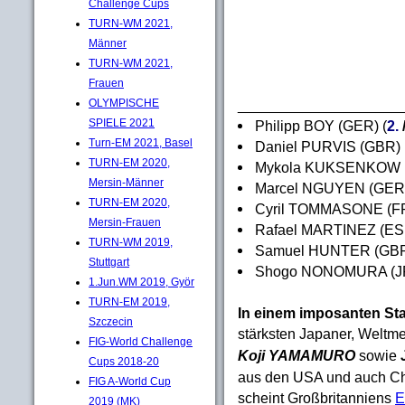
Challenge Cups
TURN-WM 2021,
Männer
TURN-WM 2021,
Frauen
____________________
OLYMPISCHE
SPIELE 2021
Philipp BOY (GER) (
2.
Turn-EM 2021, Basel
Daniel PURVIS (GBR) (
TURN-EM 2020,
Mykola KUKSENKOW (U
Mersin-Männer
Marcel NGUYEN (GER) 
TURN-EM 2020,
Cyril TOMMASONE (FR
Mersin-Frauen
Rafael MARTINEZ (ESP)
TURN-WM 2019,
Samuel HUNTER (GBR) (
Stuttgart
Shogo NONOMURA (JPN) 
1.Jun.WM 2019, Györ
TURN-EM 2019,
In einem imposanten Sta
Szczecin
stärksten Japaner, Weltme
FIG-World Challenge
Koji YAMAMURO
sowie
Cups 2018-20
aus den USA und auch Chi
FIG A-World Cup
scheint Großbritanniens
E
2019 (MK)