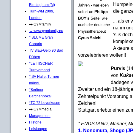
Humpelnd 
Birmingham (M)
Jahren - war eben
die ganze
Turn-WM 2009,
sofort an
Philipp
London
BOY's
Seite, wie
... als e
♦♦ GYMfamily
auch der deutsche
nahm und
→ www.gymfamily.eu
Physiotherapeut
's is doc
* BLUME Gran
Cyrus Salehi
komplexe
Canaria
Akteure s
TV Blau-Gelb 90 Bad
vorzelebrieren wollen!!
Düben
*LETTISCHER
Purvis
(14
Turnverband
von
Kuks
* SV Halle, Turnen
dadegen vo
männl.
Zweiter und ein 18-jährig
*Berliner
Zehntelpunkt Vorsprung als
Bärchenpokal
Zeichen!
*TC 72 Leverkusen
♦♦ GYMmedia
Stuttgart erlebte einen 
Management
Historie
* ENDSTAND, Männer, M
Leistungen
1. Nonomura, Shogo (JP