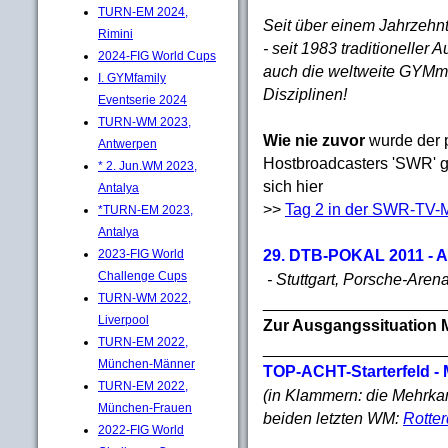
TURN-EM 2024,
Seit über einem Jahrzehnt
Rimini
- seit 1983 traditioneller 
2024-FIG World Cups
auch die weltweite GYMme
I. GYMfamily
Disziplinen!
Eventserie 2024
TURN-WM 2023,
Wie nie zuvor
wurde der
Antwerpen
Hostbroadcasters 'SWR' g
* 2. Jun.WM 2023,
sich hier
Antalya
>>
Tag 2 in der SWR-TV-
*TURN-EM 2023,
Antalya
29. DTB-POKAL 2011 - 
2023-FIG World
Challenge Cups
- Stuttgart, Porsche-Aren
TURN-WM 2022,
____________________
Liverpool
Zur Ausgangssituation
TURN-EM 2022,
____________________
München-Männer
TOP-ACHT-Starterfeld - 
TURN-EM 2022,
(in Klammern: die Mehrka
München-Frauen
beiden letzten WM:
Rotte
2022-FIG World