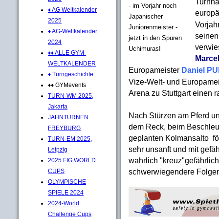
Turnna
- im Vorjahr noch
♦ AG Weltkalender
europä
Japanischer
2025
Vorjah
Juniorenmeister -
♦ AG-Weltkalender
seinen
jetzt in den Spuren
2024
verwie
Uchimuras!
♦♦ ALLE GYM-
Marce
WELTKALENDER
Europameister
Daniel P
♦ Turngeschichte
Vize-Welt- und Europame
♦♦ GYMevents
Arena zu Stuttgart einen 
TURN-WM 2025,
Jakarta
Nach Stürzen am Pferd und
JAHNTURNEN
dem Reck, beim Beschleu
FREYBURG
geplanten Kolmansalto fö
TURN-EM 2025,
sehr unsanft und mit gefä
Leipzig
wahrlich "kreuz"gefährli
2025 FIG WORLD
schwerwiegendere Folgen b
CUPS
OLYMPISCHE
SPIELE 2024
2024-World
Challenge Cups