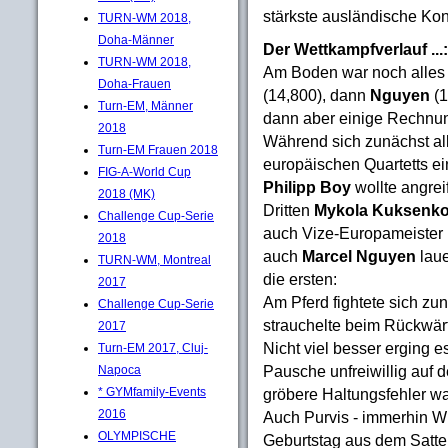
stärkste ausländische Konk
TURN-WM 2018,
Doha-Männer
Der Wettkampfverlauf ...:
TURN-WM 2018,
Am Boden war noch alles 
Doha-Frauen
(14,800), dann
Nguyen
(1
Turn-EM, Männer
dann aber einige Rechnun
2018
Während sich zunächst all
Turn-EM Frauen 2018
europäischen Quartetts ei
FIG-A-World Cup
Philipp Boy
wollte angre
2018 (MK)
Dritten
Mykola Kuksenk
Challenge Cup-Serie
auch Vize-Europameister
2018
auch
Marcel Nguyen
laue
TURN-WM, Montreal
die ersten:
2017
Am Pferd fightete sich z
Challenge Cup-Serie
strauchelte beim Rückwär
2017
Nicht viel besser erging 
Turn-EM 2017, Cluj-
Pausche unfreiwillig auf d
Napoca
gröbere Haltungsfehler w
* GYMfamily-Events
2016
Auch Purvis - immerhin W
OLYMPISCHE
Geburtstag aus dem Sattel 