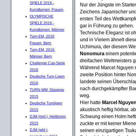
SPIELE 2016 -
Nur der Jüngste im Starter
Kunstturnen, Frauen
Zeichens Japanischer und 
OLYMPISCHE
ersten Teil des Wettkampf
SPIELE 2016 -
gar in Führung zu gehen.
Kunstturnen, Männer
Technische Eleganz ist o
Turn-EM, 2016
und in Vielem ähnelt die
Frauen, Bern
Uchimura, der diesem Wet
Turn-EM, 2016,
Nonomura
einem potentie
Männer, Bern
dreifachen Weltmeisters g
Challenge Cup-Serie
Während Marcel Nguyen m
2016
zweite Position hinter Non
Deutsche Turn-Ligen
landete seinen Überschla
2016
nach durchgekämpfter Bar
TURN-WM, Glasgow
weg.
2015
Hier hatte
Marcel Nguye
Deutsche Turnligen
akustisch heftig hörbar, 
2015
Schwung einen Holm heftig
DJM (mnl.), Heilbronn
zuckte er mit keiner Miene
2015
seinen einzigartigen Tsuk
DJM (wbl.),