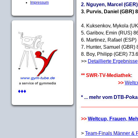
Impressum
2. Nguyen, Marcel (GER)
3. Purvis, Daniel (GBR) 
4. Kuksenkov, Mykola (U
5. Garibov, Emin (RUS) 8
6. Martinez, Rafael (ESP)
7. Hunter, Samuel (GBR) 
8. Boy, Philipp (GER) 73.
>>
Detaillierte Ergebnisse
** SWR-TV-Mediathek
:
>>
Weltc
♦♦♦
* ... mehr vom DTB-Poka
____________________
>>
Weltcup, Frauen, Me
>
Team-Finals Männer & 