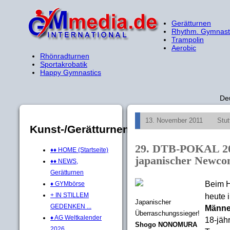
Gerätturnen
Rhythm. Gymnast
Trampolin
Aerobic
Rhönradturnen
Sportakrobatik
Happy Gymnastics
De
13. November 2011
Stu
Kunst-/Gerätturnen
29. DTB-POKAL 20
♦♦ HOME (Startseite)
japanischer Newco
♦♦ NEWS,
Gerätturnen
Beim 
♦ GYMbörse
+ IN STILLEM
heute 
Japanischer
GEDENKEN ...
Männe
Überraschungssieger!
♦ AG Weltkalender
18-jähr
Shogo NONOMURA
2026