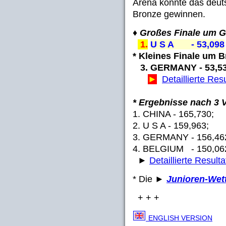
Arena konnte das deut
Bronze gewinnen.
♦ Großes Finale um G
1.
U S A - 53,098
* Kleines Finale um B
3. GERMANY - 53,5
►
Detaillierte Res
* Ergebnisse nach 3 
1. CHINA - 165,730;
2. U S A - 159,963;
3. GERMANY - 156,4
4. BELGIUM - 150,06
►
Detaillierte Resulta
* Die ►
Junioren-Wet
+ + +
ENGLISH VERSION