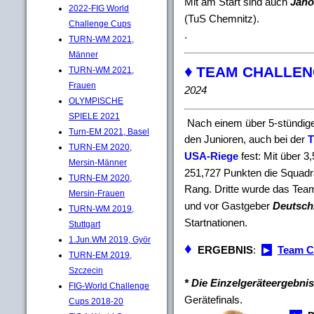
Mit am Start sind auch
Jano
2022-FIG World
(TuS Chemnitz).
Challenge Cups
.
TURN-WM 2021,
Männer
♦
TEAM CHALLENGE
TURN-WM 2021,
Frauen
2024
OLYMPISCHE
SPIELE 2021
Nach einem über 5-stündige
Turn-EM 2021, Basel
den Junioren, auch bei der
T
TURN-EM 2020,
USA-Riege
fest: Mit über 
Mersin-Männer
251,727 Punkten die Squad
TURN-EM 2020,
Rang. Dritte wurde das Te
Mersin-Frauen
und vor Gastgeber
Deutsch
TURN-WM 2019,
Startnationen.
Stuttgart
1.Jun.WM 2019, Györ
♦
ERGEBNIS
:
►
Team C
TURN-EM 2019,
Szczecin
* Die Einzelgeräteergebni
FIG-World Challenge
Gerätefinals.
Cups 2018-20