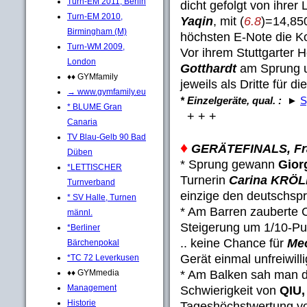
Turn-EM 2011, Berlin
dicht gefolgt von ihrer
Turn-EM 2010,
Yaqin
, mit (
6.8
)=14,850
Birmingham (M)
höchsten E-Note die Ko
Turn-WM 2009,
Vor ihrem Stuttgarter H
London
Gotthardt
am Sprung 
♦♦ GYMfamily
jeweils als Dritte für di
→ www.gymfamily.eu
* Einzelgeräte, qual. :
►
S
* BLUME Gran
+ + +
Canaria
TV Blau-Gelb 90 Bad
♦
GERÄTEFINALS, Fr
Düben
* Sprung gewann
Gior
*LETTISCHER
Turnerin
Carina KRÖL
Turnverband
einzige den deutschsp
* SV Halle, Turnen
* Am Barren zauberte
männl.
Steigerung um 1/10-Pun
*Berliner
.. keine Chance für
Meo
Bärchenpokal
Gerät einmal unfreiwill
*TC 72 Leverkusen
* Am Balken sah man d
♦♦ GYMmedia
Management
Schwierigkeit von
QIU,
Historie
Tageshöchstwertung 