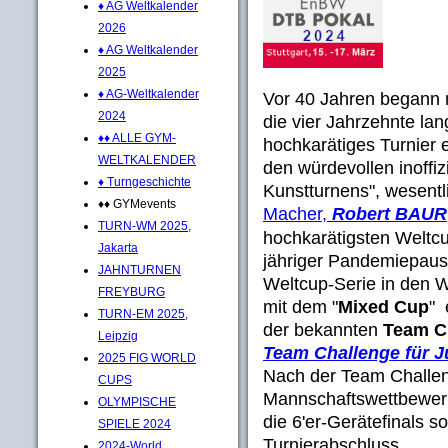
♦ AG Weltkalender
2026
♦ AG Weltkalender
2025
♦ AG-Weltkalender
Vor 40 Jahren begann 
2024
die vier Jahrzehnte la
♦♦ ALLE GYM-
hochkarätiges Turnier 
WELTKALENDER
den würdevollen inoffiz
♦ Turngeschichte
Kunstturnens", wesentl
♦♦ GYMevents
Macher,
Robert BAUR
TURN-WM 2025,
hochkarätigsten Weltcu
Jakarta
jähriger Pandemiepaus
JAHNTURNEN
Weltcup-Serie in den W
FREYBURG
mit dem "
Mixed Cup
" 
TURN-EM 2025,
der bekannten
Team C
Leipzig
Team Challenge für J
2025 FIG WORLD
Nach der Team Challen
CUPS
Mannschaftswettbewer
OLYMPISCHE
die 6'er-Gerätefinals 
SPIELE 2024
Turnierabschluss ...
2024-World