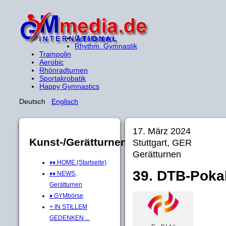
Gerätturnen
Rhythm. Gymnastik
Trampolin
Aerobic
Rhönradturnen
Sportakrobatik
Happy Gymnastics
Deutsch
Englisch
17. März 2024
Kunst-/Gerätturnen
Stuttgart, GER
Gerätturnen
♦♦ HOME (Startseite)
39. DTB-Poka
♦♦ NEWS,
Gerätturnen
♦ GYMbörse
+ IN STILLEM
GEDENKEN ...