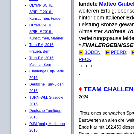
landete
Matteo Giubel
OLYMPISCHE
weiteren Erfolg, ebenso
SPIELE 2016 -
hinter dem Italiener
Ed
Kunstturnen, Frauen
Leistung Bronze gewan
OLYMPISCHE
Altmeister
Andreas To
SPIELE 2016 -
Verletzungspause leide
Kunstturnen, Männer
* FINALERGEBNISSE
Turn-EM, 2016
Frauen, Bern
►
BODEN
;
►
PFERD
;
Turn-EM, 2016,
RECK
:
Männer, Bern
+ + +
Challenge Cup-Serie
.
2016
Deutsche Turn-Ligen
♦
TEAM CHALLENGE
2016
2024
TURN-WM, Glasgow
2015
Deutsche Turnligen
Trotz eines schwachen Spr
2015
Bestwerten an allen drei we
DJM (mnl.), Heilbronn
Ende klar mit 162,450 diese
2015
Rang zwei ersprangen sich f