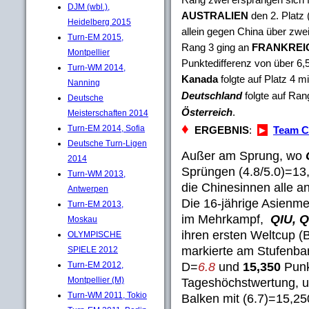
DJM (wbl.),
AUSTRALIEN
den 2. Platz
Heidelberg 2015
allein gegen China über zwei
Turn-EM 2015,
Rang 3 ging an
FRANKREI
Montpellier
Punktedifferenz von über 6,5
Turn-WM 2014,
Kanada
folgte auf Platz 4 m
Nanning
Deutschland
folgte auf Ran
Deutsche
Österreich
.
Meisterschaften 2014
♦
Turn-EM 2014, Sofia
ERGEBNIS
:
►
Team C
Deutsche Turn-Ligen
Außer am Sprung, wo
2014
Sprüngen (4.8/5.0)=13,
Turn-WM 2013,
die Chinesinnen alle a
Antwerpen
Die 16-jährige Asienme
Turn-EM 2013,
im Mehrkampf,
QIU, 
Moskau
ihren ersten Weltcup 
OLYMPISCHE
markierte am Stufenbar
SPIELE 2012
D=
6.8
und
15,350
Punk
Turn-EM 2012,
Montpellier (M)
Tageshöchstwertung, 
Turn-WM 2011, Tokio
Balken mit (6.7)=15,25