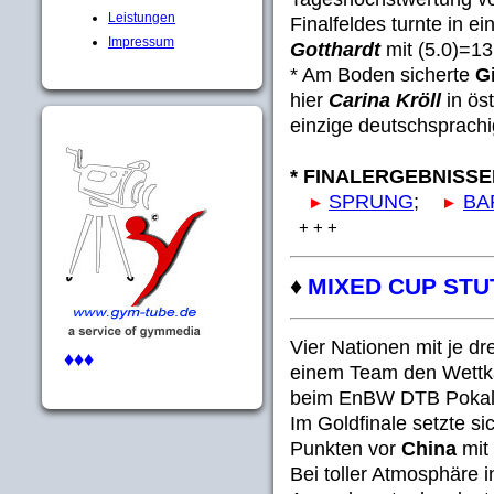
Leistungen
Finalfeldes turnte in 
Impressum
Gotthardt
mit (5.0)=13
* Am Boden sicherte
G
hier
Carina Kröll
in ös
einzige deutschsprachi
* FINALERGEBNISSEN,
SPRUNG
;
BA
►
►
+ + +
♦
MIXED CUP STU
Vier Nationen mit je dr
♦♦♦
einem Team den Wettka
beim EnBW DTB Pokal 2
Im Goldfinale setzte s
Punkten vor
China
mit 
Bei toller Atmosphäre 