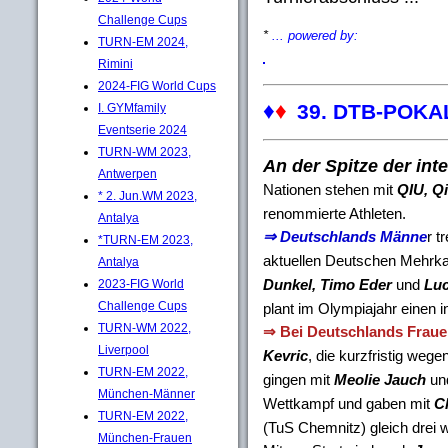
Challenge Cups
*
... powered by:
TURN-EM 2024,
Rimini
2024-FIG World Cups
♦
♦
39. DTB-POKAL 
I. GYMfamily
Eventserie 2024
TURN-WM 2023,
An der Spitze der int
Antwerpen
Nationen stehen mit
QIU, Q
* 2. Jun.WM 2023,
renommierte Athleten.
Antalya
⇒ Deutschlands Männe
r t
*TURN-EM 2023,
aktuellen Deutschen Mehrk
Antalya
Dunkel, Timo Eder
und
Luc
2023-FIG World
Challenge Cups
plant im Olympiajahr einen i
TURN-WM 2022,
⇒ Bei Deutschlands Frau
Liverpool
Kevric
, die kurzfristig we
TURN-EM 2022,
gingen mit
Meolie Jauch
un
München-Männer
Wettkampf und gaben mit
C
TURN-EM 2022,
(TuS Chemnitz) gleich drei w
München-Frauen