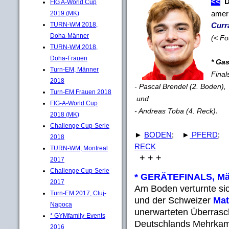
<<
D
FIG A-World Cup
amer
2019 (MK)
Curr
TURN-WM 2018,
Doha-Männer
(< Fot
TURN-WM 2018,
Doha-Frauen
* Ga
Turn-EM, Männer
Final
2018
- Pascal Brendel (2. Boden),
Turn-EM Frauen 2018
und
FIG-A-World Cup
.
- Andreas Toba (4. Reck)
2018 (MK)
Challenge Cup-Serie
►
BODEN
; ►
PFERD
;
2018
RECK
TURN-WM, Montreal
+ + +
2017
Challenge Cup-Serie
* GERÄTEFINALS, Män
2017
Am Boden verturnte si
Turn-EM 2017, Cluj-
und der Schweizer
Mat
Napoca
unerwarteten Überrasch
* GYMfamily-Events
Deutschlands
Mehrkam
2016