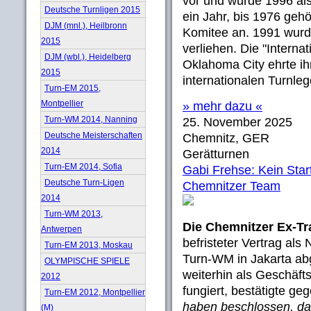
vor und wurde 1996 als
Deutsche Turnligen 2015
ein Jahr, bis 1976 geh
DJM (mnl.), Heilbronn
Komitee an. 1991 wurd
2015
verliehen. Die "Interna
DJM (wbl.), Heidelberg
Oklahoma City ehrte ih
2015
internationalen Turnle
Turn-EM 2015,
Montpellier
» mehr dazu «
Turn-WM 2014, Nanning
25. November 2025
Deutsche Meisterschaften
Chemnitz, GER
2014
Gerätturnen
Turn-EM 2014, Sofia
Gabi Frehse: Kein Star
Deutsche Turn-Ligen
Chemnitzer Team
2014
Turn-WM 2013,
Die Chemnitzer Ex-Tr
Antwerpen
befristeter Vertrag als
Turn-EM 2013, Moskau
Turn-WM in Jakarta ab
OLYMPISCHE SPIELE
weiterhin als Geschäft
2012
fungiert, bestätigte ge
Turn-EM 2012, Montpellier
haben beschlossen, das
(M)