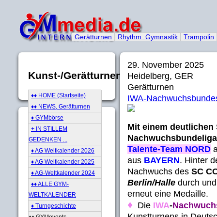
Gerätturnen
Rhythm. Gymnastik
Trampolin
29. November 2025
Kunst-/Gerätturnen
Heidelberg, GER
Gerätturnen
♦♦ HOME (Startseite)
IWA-Nachwuchsbundesl
♦♦ NEWS, Gerätturnen
♦ GYMbörse
Mit einem deutlichen 
+ IN STILLEM
Nachwuchsbundeliga
GEDENKEN ...
Talente-Team NORD
a
♦ AG Weltkalender 2026
aus
BAYERN
. Hinter 
♦ AG Weltkalender 2025
Nachwuchs des
SC C
♦ AG-Weltkalender 2024
Berlin/Halle
durch und 
♦♦ ALLE GYM-
erneut eine Medaille.
WELTKALENDER
♦
Die
IWA
-
Nachwuch
♦ Turngeschichte
Kunstturnens in Deuts
♦♦ GYMevents