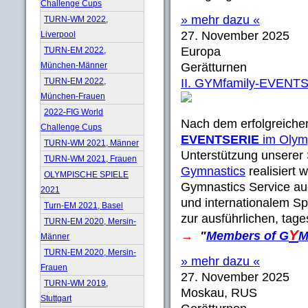
Challenge Cups
» mehr dazu «
TURN-WM 2022,
27. November 2025
Liverpool
Europa
TURN-EM 2022,
München-Männer
Gerätturnen
TURN-EM 2022,
II. GYMfamily-EVENT
München-Frauen
2022-FIG World
Nach dem erfolgreiche
Challenge Cups
EVENTSERIE
im Olym
TURN-WM 2021, Männer
Unterstützung unserer
TURN-WM 2021, Frauen
Gymnastics
realisiert 
OLYMPISCHE SPIELE
Gymnastics Service au
2021
und internationalem S
Turn-EM 2021, Basel
zur ausführlichen, tage
TURN-EM 2020, Mersin-
Y
→
"
Members of
G
Männer
TURN-EM 2020, Mersin-
» mehr dazu «
Frauen
27. November 2025
TURN-WM 2019,
Moskau, RUS
Stuttgart