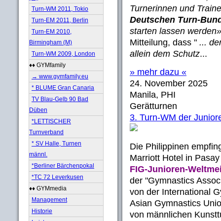
Turnerinnen und Train
Turn-WM 2011, Tokio
Deutschen Turn-Bund
Turn-EM 2011, Berlin
starten lassen werden»
Turn-EM 2010,
Mitteilung, dass "
... d
Birmingham (M)
allein dem Schutz
...
Turn-WM 2009, London
♦♦ GYMfamily
» mehr dazu «
→ www.gymfamily.eu
24. November 2025
* BLUME Gran Canaria
Manila, PHI
TV Blau-Gelb 90 Bad
Gerätturnen
Düben
3. Turn-WM der Junior
*LETTISCHER
Turnverband
* SV Halle, Turnen
Die Philippinen empfi
männl.
Marriott Hotel in Pasay
*Berliner Bärchenpokal
FIG-Junioren-Weltmei
*TC 72 Leverkusen
der "Gymnastics Associa
♦♦ GYMmedia
von der International 
Management
Asian Gymnastics Union
Historie
von männlichen Kunsttu