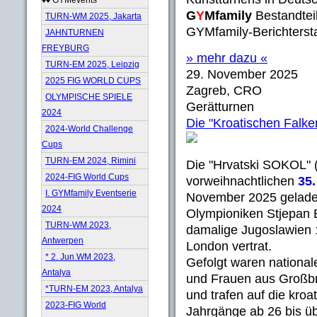
G
Y
Mfamily
Bestandtei
TURN-WM 2025, Jakarta
GYMfamily-Berichtersta
JAHNTURNEN
FREYBURG
» mehr dazu «
TURN-EM 2025, Leipzig
29. November 2025
2025 FIG WORLD CUPS
Zagreb, CRO
OLYMPISCHE SPIELE
Gerätturnen
2024
Die "Kroatischen Falke
2024-World Challenge
Cups
TURN-EM 2024, Rimini
Die "Hrvatski SOKOL" 
2024-FIG World Cups
vorweihnachtlichen
35
I. GYMfamily Eventserie
November 2025 gelade
2024
Olympioniken Stjepan 
TURN-WM 2023,
damalige Jugoslawien 
Antwerpen
London vertrat.
* 2. Jun.WM 2023,
Gefolgt waren nationa
Antalya
und Frauen aus Großbr
*TURN-EM 2023, Antalya
und trafen auf die kro
2023-FIG World
Jahrgänge ab 26 bis üb