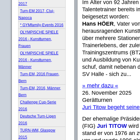
Im Alter von 92 Jahren 
2017
Talentetrainer bereits
Turn-EM 2017, Cluj-
beigesetzt worden:
Napoca
Hans HÖER
, Vater von
* GYMfamily-Events 2016
herausragenden Kunstt
OLYMPISCHE SPIELE
über mehrere Statione
2016 - Kunstturnen,
Trainerlebens, der zul
Frauen
Trainingszentrums (BTZ
OLYMPISCHE SPIELE
und Ausbildung von Ku
2016 - Kunstturnen,
schuf, damit nebenan 
Männer
SV Halle - sich zu...
Turn-EM, 2016 Frauen,
Bern
» mehr dazu «
Turn-EM, 2016, Männer,
26. November 2025
Bern
Gerätturnen
Challenge Cup-Serie
Juri Titow begeht sein
2016
Deutsche Turn-Ligen
Der ehemalige Präside
2016
(FIG)
Juri TITOW
wird
TURN-WM, Glasgow
stand er von 1976 an z
2015