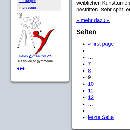
Leistungen
weiblichen Kunstturner
Impressum
bestritten. Sehr spät, 
» mehr dazu «
Seiten
« first page
…
7
♦♦♦
8
9
10
11
12
…
letzte Seite