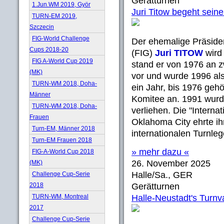
Gerätturnen
1.Jun.WM 2019, Györ
Juri Titow begeht sein
TURN-EM 2019,
Szczecin
FIG-World Challenge
Der ehemalige Präside
Cups 2018-20
(FIG)
Juri TITOW
wird
FIG A-World Cup 2019
stand er von 1976 an z
(MK)
vor und wurde 1996 als
TURN-WM 2018, Doha-
ein Jahr, bis 1976 geh
Männer
Komitee an. 1991 wurd
TURN-WM 2018, Doha-
verliehen. Die "Interna
Frauen
Oklahoma City ehrte ih
Turn-EM, Männer 2018
internationalen Turnle
Turn-EM Frauen 2018
» mehr dazu «
FIG-A-World Cup 2018
26. November 2025
(MK)
Halle/Sa., GER
Challenge Cup-Serie
2018
Gerätturnen
TURN-WM, Montreal
Halle-Neustadt's Turnv
2017
Challenge Cup-Serie