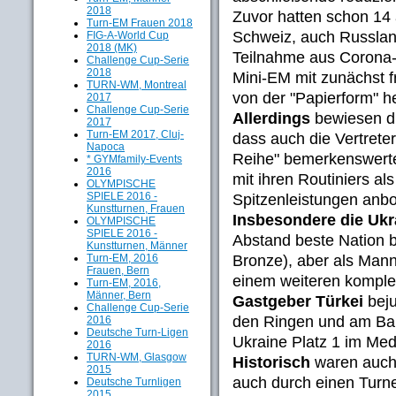
2018
Zuvor hatten schon 14 
Turn-EM Frauen 2018
Schweiz, auch Russland
FIG-A-World Cup
2018 (MK)
Teilnahme aus Corona-
Challenge Cup-Serie
2018
Mini-EM mit zunächst f
TURN-WM, Montreal
von der "Papierform" he
2017
Challenge Cup-Serie
Allerdings
bewiesen di
2017
Turn-EM 2017, Cluj-
dass auch die Vertrete
Napoca
Reihe" bemerkenswerte
* GYMfamily-Events
2016
mit ihren Routiniers a
OLYMPISCHE
SPIELE 2016 -
Spitzenleistungen anbo
Kunstturnen, Frauen
Insbesondere die Ukr
OLYMPISCHE
SPIELE 2016 -
Abstand beste Nation be
Kunstturnen, Männer
Bronze), aber als Manns
Turn-EM, 2016
Frauen, Bern
einem weiteren komplet
Turn-EM, 2016,
Männer, Bern
Gastgeber Türkei
beju
Challenge Cup-Serie
den Ringen und am Bar
2016
Deutsche Turn-Ligen
Ukraine Platz 1 im Med
2016
TURN-WM, Glasgow
Historisch
waren auch 
2015
auch durch einen Turn
Deutsche Turnligen
2015