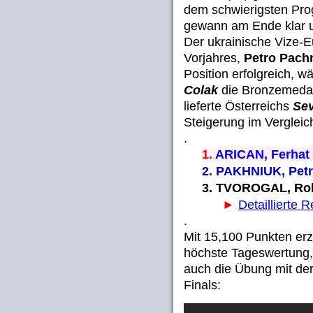
dem schwierigsten Pro
gewann am Ende klar 
Der ukrainische Vize-
Vorjahres,
Petro Pach
Position erfolgreich, 
Colak
die Bronzemedail
lieferte Österreichs
Sev
Steigerung im Verglei
.
1.
ARICAN, Ferh
2. PAKHNIUK, P
3. TVOROGAL, Ro
►
Detaillierte R
.
Mit 15,100 Punkten erz
höchste Tageswertung,
auch die Übung mit der
Finals: