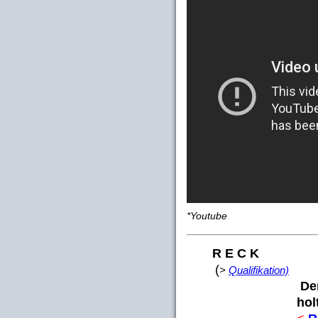
*Youtube
R E C K
(
>
Qualifikation)
De
hol