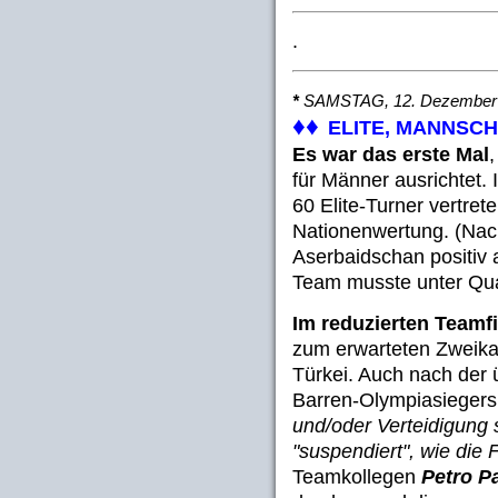
.
*
SAMSTAG, 12. Dezember
♦♦
ELITE, MANNSC
Es war das erste Mal
für Männer ausrichtet.
60 Elite-Turner vertret
Nationenwertung. (Nac
Aserbaidschan positiv
Team musste unter Qua
Im reduzierten Teamf
zum erwarteten Zweika
Türkei. Auch nach der
Barren-Olympiasieger
und/oder Verteidigung s
"suspendiert", wie die 
Teamkollegen
Petro P