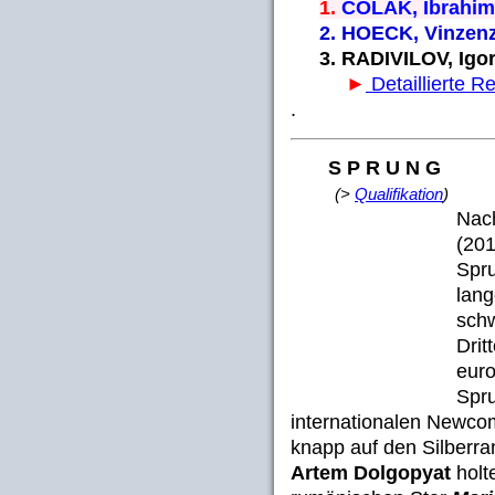
1.
COLAK, Ibrahi
2. HOECK, Vinze
3. RADIVILOV, Ig
►
Detaillierte Re
.
S P R U N G
(>
Qualifikation
)
Nach
(201
Spru
lang
schw
Drit
euro
Spru
internationalen Newc
knapp auf den Silberra
Artem Dolgopyat
holt