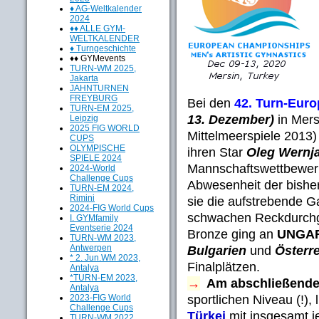
♦ AG-Weltkalender
2024
♦♦ ALLE GYM-
WELTKALENDER
♦ Turngeschichte
♦♦ GYMevents
TURN-WM 2025,
Jakarta
JAHNTURNEN
FREYBURG
Bei den
42. Turn-Eur
TURN-EM 2025,
13. Dezember)
in Mer
Leipzig
2025 FIG WORLD
Mittelmeerspiele 2013) 
CUPS
OLYMPISCHE
ihren Star
Oleg Wernj
SPIELE 2024
Mannschaftswettbewerb
2024-World
Challenge Cups
Abwesenheit der bishe
TURN-EM 2024,
Rimini
sie die aufstrebende G
2024-FIG World Cups
schwachen Reckdurchga
I. GYMfamily
Eventserie 2024
Bronze ging an
UNGA
TURN-WM 2023,
Antwerpen
Bulgarien
und
Österr
* 2. Jun.WM 2023,
Finalplätzen.
Antalya
*TURN-EM 2023,
→
Am abschließenden
Antalya
sportlichen Niveau (!), 
2023-FIG World
Challenge Cups
Türkei
mit insgesamt j
TURN-WM 2022,