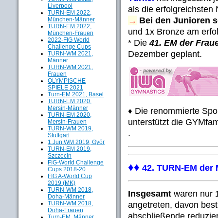
Liverpool
als die erfolgreichsten 
TURN-EM 2022,
→
Bei den Junioren s
München-Männer
TURN-EM 2022,
und 1x Bronze am erfo
München-Frauen
2022-FIG World
* Die
41. EM der Frau
Challenge Cups
Dezember geplant.
TURN-WM 2021,
Männer
TURN-WM 2021,
Frauen
OLYMPISCHE
SPIELE 2021
Turn-EM 2021, Basel
TURN-EM 2020,
Mersin-Männer
Die renommierte Spo
♦
TURN-EM 2020,
unterstützt die GYMfam
Mersin-Frauen
TURN-WM 2019,
.
Stuttgart
1.Jun.WM 2019, Györ
TURN-EM 2019,
Szczecin
FIG-World Challenge
♦♦
42. TURN-EM der
Cups 2018-20
FIG A-World Cup
2019 (MK)
TURN-WM 2018,
Insgesamt
waren nur 
Doha-Männer
angetreten, davon bestr
TURN-WM 2018,
Doha-Frauen
abschließende reduzier
Turn-EM, Männer