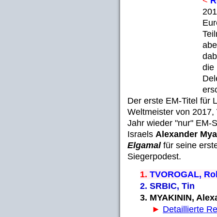
<
R
201
Eur
Tei
abe
dab
die
Del
ers
Der erste EM-Titel für
Weltmeister von 2017,
Jahr wieder "nur" EM-Si
Israels
Alexander Mya
Elgamal
für seine ers
Siegerpodest.
1.
TVOROGAL, Ro
2. SRBIC, T
3. MYAKININ, Alex
►
Detaillierte R