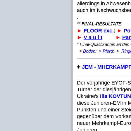
allerdings in Abwesenh
auch im Nachwuchsber
.
**
FINAL-RESULTATE
►
FLOOR exc.
;
►
Po
►
V a u l t
►
Par
* Final-Qualifikanten an den
>
Boden
; >
Pferd
; >
Ring
♦
JEM - MHERKAMP
Der vorjährige EYOF-S
Turner der diesjährigen
Ukraine's
Ilia KOVTU
diese Junioren-EM in M
Punkten und einer Ste
gegenüber dem Vorkam
neuer Mehrkampf-Euro
Junioren.