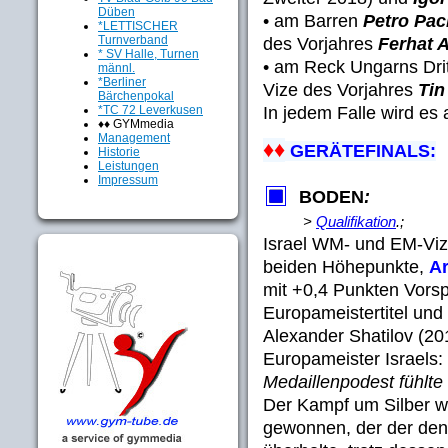
Düben
• am Barren
Petro Pac
*LETTISCHER
Turnverband
des Vorjahres
Ferhat A
* SV Halle, Turnen
• am Reck Ungarns Dri
männl.
*Berliner
Vize des Vorjahres
Tin
Bärchenpokal
In jedem Falle wird es
*TC 72 Leverkusen
♦♦ GYMmedia
Management
♦♦
GERÄTEFINALS:
Historie
Leistungen
Impressum
BODEN
:
>
Qualifikation
.;
Israel WM- und EM-Vize
beiden Höhepunkte,
A
mit +0,4 Punkten Vorsp
Europameistertitel und 
Alexander Shatilov (201
Europameister Israels:
Medaillenpodest fühlte
Der Kampf um Silber w
gewonnen, der der de