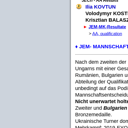
JECh - AA Results
Ilia KOVTUN (
Volodymyr KOSTI
Krisztian BALAS
►
JEM-MK-Resultate
>
AA, qualification
:
♦ JEM- MANNSCHA
Nach dem zweiten der 
Ungarns mit einer Ges
Rumänien, Bulgarien und
Abteilung der Qualifikat
unbedingt auf das Pod
Mannschaftsentscheidu
Nicht unerwartet holt
Zweiter und
Bulgarien
Bronzemedaille.
Ukrainische Turner dom
Mehrkampf: 2019-EY