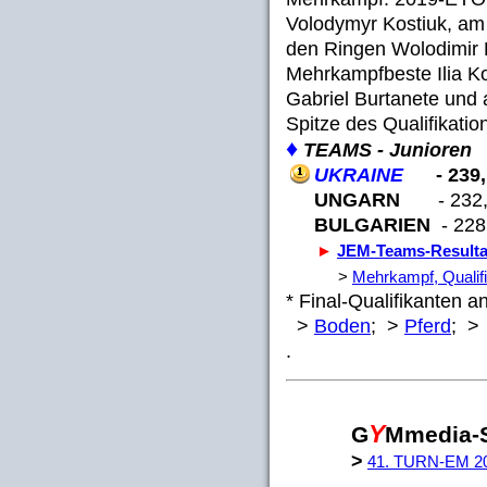
Volodymyr Kostiuk, am
den Ringen Wolodimir K
Mehrkampfbeste Ilia K
Gabriel Burtanete und
Spitze des Qualifikatio
♦
TEAMS - Junioren
UKRAINE
- 239
UNGARN
- 232,
BULGARIEN
- 228
►
JEM-Teams-Resulta
>
Mehrkampf, Qualifi
* Final-Qualifikanten a
>
Boden
; >
Pferd
; 
.
Y
G
Mmedia-
>
41. TURN-EM 20