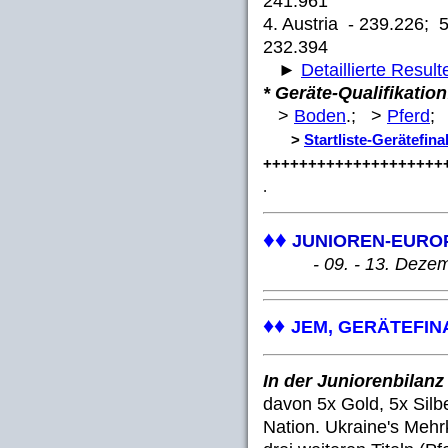
241.961
4. Austria - 239.226; 
232.394
►
Detaillierte Result
* Geräte-Qualifikation
>
Boden
.; >
Pferd
;
>
Startliste-Gerätefina
++++++++++++++++++++
.
♦♦
JUNIOREN-EUROP
- 09. - 13. Dezembe
♦♦
JEM, GERÄTEFI
In der Juniorenbilanz
davon 5x Gold, 5x Silb
Nation. Ukraine's Meh