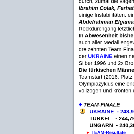
durch, zumal die vage
Ibrahim Colak, Ferhat
einige Instabilitäten, 
Abdelrahman Elgama
Reckdurchgang letztlich 
In Abwesenheit bisher
auch aller Medaillenge
dreizehnten Team-Fina
der
UKRAINE
einen ne
Silber 1996 und 2x Bro
Die türkischen Männe
Teamstart (2016: Platz
Olympiazyklus eine en
vollzogen und krönten 
.
♦
TEAM-FINALE
UKRAINE - 248,9
TÜRKEI - 244,7
UNGARN - 240,3
►
TEAM-Resultate