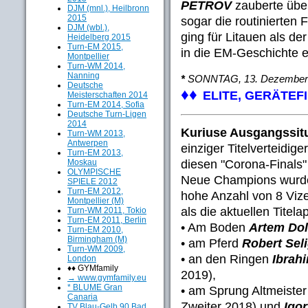
PETROV
zauberte übe
DJM (mnl.), Heilbronn
2015
sogar die routinierten
DJM (wbl.),
ging für Litauen als d
Heidelberg 2015
Turn-EM 2015,
in die EM-Geschichte e
Montpellier
Turn-WM 2014,
Nanning
*
SONNTAG, 13. Dezember
Deutsche
♦♦
ELITE, GERÄTEF
Meisterschaften 2014
Turn-EM 2014, Sofia
Deutsche Turn-Ligen
2014
Kuriuse Ausgangssit
Turn-WM 2013,
Antwerpen
einziger Titelverteidig
Turn-EM 2013,
diesen "Corona-Finals"
Moskau
OLYMPISCHE
Neue Champions wurden
SPIELE 2012
Turn-EM 2012,
hohe Anzahl von 8 Vize
Montpellier (M)
als die aktuellen Titela
Turn-WM 2011, Tokio
Turn-EM 2011, Berlin
• Am Boden
Artem Do
Turn-EM 2010,
Birmingham (M)
• am Pferd
Robert Se
Turn-WM 2009,
• an den Ringen
Ibrah
London
♦♦ GYMfamily
2019),
→ www.gymfamily.eu
* BLUME Gran
• am Sprung Altmeiste
Canaria
Zweiter 2018) und
Igor
TV Blau-Gelb 90 Bad