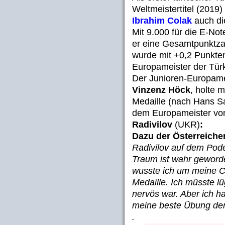
Weltmeistertitel (2019
Ibrahim Colak
auch di
Mit 9.000 für die E-Not
er eine Gesamtpunktza
wurde mit +0,2 Punkten
Europameister der Türk
Der Junioren-Europame
Vinzenz Höck
, holte 
Medaille (nach Hans Sa
dem Europameister von
Radivilov
(UKR)
:
Dazu der Österreiche
Radivilov auf dem Pode
Traum ist wahr geword
wusste ich um meine C
Medaille. Ich müsste lü
nervös war. Aber ich h
meine beste Übung der 
.