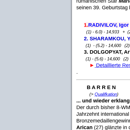
rumänischen Star
Mari
seinen 39. Geburtstag 
1.
RADIVILOV, Igor
(1) - 6.0) - 14,933 + (2
2. SHARAMKOU, Y
(1) - (5.2) - 14,600 (2) 
3. DOLGOPYAT, Ar
(1) - (5.6) - 14,600 (2) - 
►
Detaillierte Re
.
B A R R E N
(>
Qualifkation
)
... und wieder erklan
Der durch bisher 8-WM
Jahrzehnt internationa
Bronzemedaillengewin
Arican
(27) glänzte in