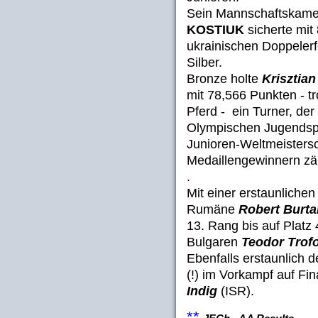
Sein Mannschaftskam
KOSTIUK
sicherte mit
ukrainischen Doppeler
Silber.
Bronze holte
Kriszti
mit 78,566 Punkten - t
Pferd - ein Turner, der
Olympischen Jugendspi
Junioren-Weltmeisters
Medaillengewinnern zäh
.
Mit einer erstaunlichen
Rumäne
Robert Burta
13. Rang bis auf Platz 
Bulgaren
Teodor Trof
Ebenfalls erstaunlich 
(!) im Vorkampf auf Fin
Indig
(ISR).
**