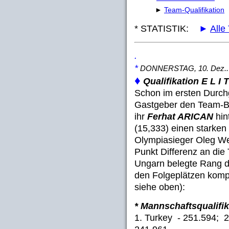
►
Team-Qualifikation
* STATISTIK:
►
Alle
.
*
DONNERSTAG, 10. Dez..
♦
Qualifikation E L I 
Schon im ersten Durch
Gastgeber den Team-B
ihr
Ferhat ARICAN
hin
(15,333) einen starken
Olympiasieger Oleg We
Punkt Differenz an die 
Ungarn belegte Rang dr
den Folgeplätzen komp
siehe oben):
* Mannschaftsqualifik
1. Turkey - 251.594; 2