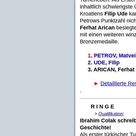
inhaltlich schwierigst
Kroatiens
Filip Ude
kam
Petrows Punktzahl nicht
Ferhat Arican
besiegt
mit einen weiteren wi
Bronzemedaille.
1.
PETROV, Matve
2. UDE, Filip
3. ARICAN, Ferh
►
Detaillierte Re
.
R I N G E
>
Qualifikation
;
Ibrahim Colak schreib
Geschichte!
Als erster türkischer Tu