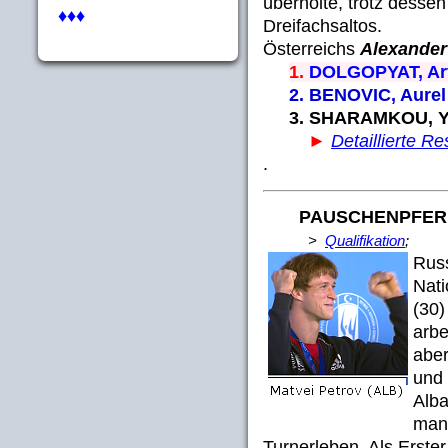
überholte, trotz dess
♦♦♦
Dreifachsaltos.
Österreichs
Alexande
1.
DOLGOPYAT, A
2. BENOVIC, Au
3. SHARAMKOU, Y
►
Detaillierte Re
.
PAUSCHENPFE
>
Qualifikation
;
Rus
Nat
(30)
arbe
aber
und 
Alba
man 
Turnerleben. Als Erster