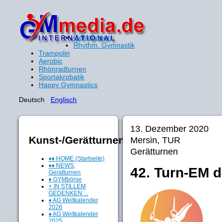
Gerätturnen
Rhythm. Gymnastik
Trampolin
Aerobic
Rhönradturnen
Sportakrobatik
Happy Gymnastics
Deutsch
Englisch
13. Dezember 2020
Kunst-/Gerätturnen
Mersin, TUR
Gerätturnen
♦♦ HOME (Startseite)
♦♦ NEWS,
42. Turn-EM 
Gerätturnen
♦ GYMbörse
+ IN STILLEM
GEDENKEN ...
♦ AG Weltkalender
2026
♦ AG Weltkalender
2025