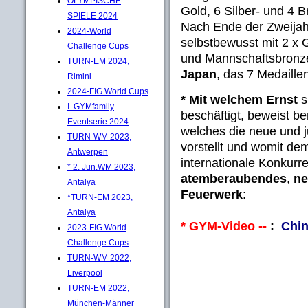
OLYMPISCHE
Gold, 6 Silber- und 4 
SPIELE 2024
Nach Ende der Zweijah
2024-World
selbstbewusst mit 2 x 
Challenge Cups
und Mannschaftsbronze
TURN-EM 2024,
Japan
, das 7 Medaille
Rimini
2024-FIG World Cups
* Mit welchem Ernst
s
I. GYMfamily
beschäftigt, beweist b
Eventserie 2024
welches die neue und 
TURN-WM 2023,
vorstellt und womit dem
Antwerpen
internationale Konkurre
* 2. Jun.WM 2023,
atemberaubendes
,
ne
Antalya
Feuerwerk
:
*TURN-EM 2023,
Antalya
* GYM-Video --
:
Chin
2023-FIG World
Challenge Cups
TURN-WM 2022,
Liverpool
TURN-EM 2022,
München-Männer