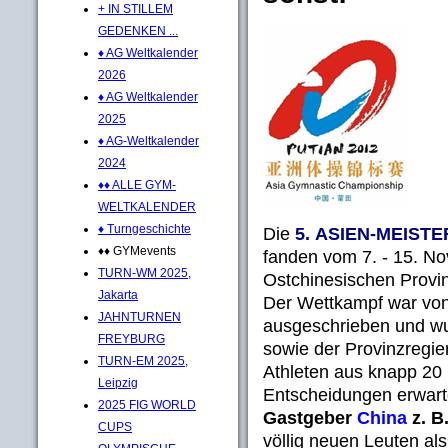
+ IN STILLEM
GEDENKEN ...
♦ AG Weltkalender
2026
♦ AG Weltkalender
2025
♦ AG-Weltkalender
2024
♦♦ ALLE GYM-
WELTKALENDER
♦ Turngeschichte
Die
5. ASIEN-MEISTE
♦♦ GYMevents
fanden vom 7. - 15. No
TURN-WM 2025,
Ostchinesischen Provinz
Jakarta
Der Wettkampf war vo
JAHNTURNEN
ausgeschrieben und w
FREYBURG
sowie der Provinzregie
TURN-EM 2025,
Athleten aus knapp 20 
Leipzig
Entscheidungen erwart
2025 FIG WORLD
Gastgeber
China
z. B
CUPS
völlig neuen Leuten al