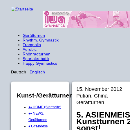
Gerätturnen
Rhythm. Gymnastik
Trampolin
Aerobic
Rhönradturnen
Sportakrobatik
Happy Gymnastics
Deutsch
Englisch
15. November 2012
Kunst-/Gerätturnen
Putian, China
Gerätturnen
♦♦ HOME (Startseite)
5. ASIENME
♦♦ NEWS,
Kunstturnen 2
Gerätturnen
sonst!
♦ GYMbörse