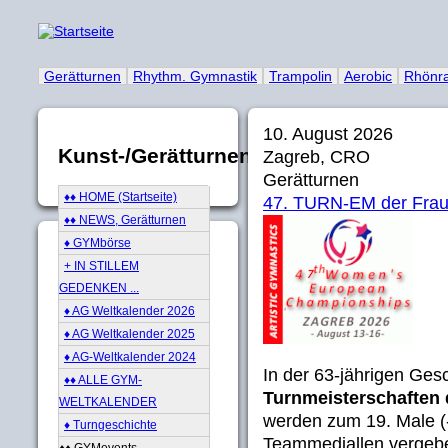
Gerätturnen
Rhythm. Gymnastik
Trampolin
Aerobic
Rhönr
10. August 2026
Kunst-/Gerätturnen
Zagreb, CRO
Gerätturnen
♦♦ HOME (Startseite)
47. TURN-EM der Fra
♦♦ NEWS, Gerätturnen
♦ GYMbörse
+ IN STILLEM
GEDENKEN ...
♦ AG Weltkalender 2026
♦ AG Weltkalender 2025
♦ AG-Weltkalender 2024
In der 63-jährigen Ges
♦♦ ALLE GYM-
Turnmeisterschaften
WELTKALENDER
werden zum 19. Male (
♦ Turngeschichte
Teammediallen vergebe
♦♦ GYMevents