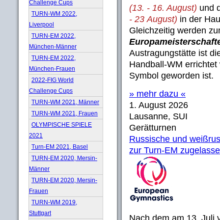
Challenge Cups
(13. - 16. August)
und 
TURN-WM 2022,
- 23 August)
in der Hau
Liverpool
Gleichzeitig werden zu
TURN-EM 2022,
Europameisterschaft
München-Männer
Austragungstätte ist di
TURN-EM 2022,
Handball-WM errichtet 
München-Frauen
Symbol geworden ist.
2022-FIG World
Challenge Cups
» mehr dazu «
TURN-WM 2021, Männer
1. August 2026
TURN-WM 2021, Frauen
Lausanne, SUI
OLYMPISCHE SPIELE
Gerätturnen
2021
Russische und weißrus
Turn-EM 2021, Basel
zur Turn-EM zugelass
TURN-EM 2020, Mersin-
Männer
TURN-EM 2020, Mersin-
Frauen
TURN-WM 2019,
Stuttgart
Nach dem am 13. Juli