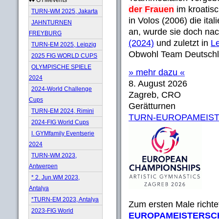
der Frauen
im kroatis
TURN-WM 2025, Jakarta
in Volos (2006) die ita
JAHNTURNEN
an, wurde sie doch na
FREYBURG
(2024)
und zuletzt in
Le
TURN-EM 2025, Leipzig
Obwohl Team Deutschlan
2025 FIG WORLD CUPS
OLYMPISCHE SPIELE
» mehr dazu «
2024
8. August 2026
2024-World Challenge
Zagreb, CRO
Cups
Gerätturnen
TURN-EM 2024, Rimini
TURN-EUROPAMEIST
2024-FIG World Cups
I. GYMfamily Eventserie
2024
TURN-WM 2023,
Antwerpen
* 2. Jun.WM 2023,
Antalya
*TURN-EM 2023, Antalya
Zum ersten Male richte
2023-FIG World
EUROPAMEISTERSC