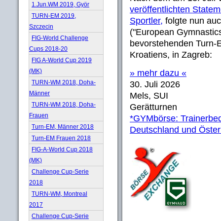
1.Jun.WM 2019, Györ
veröffentlichten Statem
TURN-EM 2019,
Sportler,
folgte nun au
Szczecin
("European Gymnastic
FIG-World Challenge
bevorstehenden Turn-E
Cups 2018-20
Kroatiens, in Zagreb:
FIG A-World Cup 2019
(MK)
» mehr dazu «
TURN-WM 2018, Doha-
30. Juli 2026
Männer
Mels, SUI
TURN-WM 2018, Doha-
Gerätturnen
Frauen
*GYMbörse: Trainerbed
Turn-EM, Männer 2018
Deutschland und Öster
Turn-EM Frauen 2018
FIG-A-World Cup 2018
(MK)
Challenge Cup-Serie
2018
TURN-WM, Montreal
2017
Challenge Cup-Serie