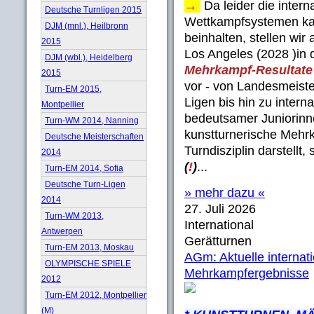
→
Da leider die inter
Deutsche Turnligen 2015
Wettkampfsystemen ka
DJM (mnl.), Heilbronn
beinhalten, stellen wi
2015
Los Angeles (2028 )in 
DJM (wbl.), Heidelberg
Mehrkampf-Resultate
2015
vor - von Landesmeiste
Turn-EM 2015,
Ligen bis hin zu interna
Montpellier
bedeutsamer Juniorinne
Turn-WM 2014, Nanning
kunstturnerische Mehrk
Deutsche Meisterschaften
Turndisziplin darstellt
2014
(
!
)
...
Turn-EM 2014, Sofia
Deutsche Turn-Ligen
» mehr dazu «
2014
27. Juli 2026
Turn-WM 2013,
International
Antwerpen
Gerätturnen
Turn-EM 2013, Moskau
AGm: Aktuelle internat
OLYMPISCHE SPIELE
Mehrkampfergebnisse
2012
Turn-EM 2012, Montpellier
(M)