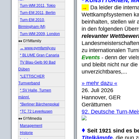
* KUNSTTURNEN, MÄ
Turn-WM 2011, Tokio
→
Da leider die inter
Turn-EM 2011, Berlin
Wettkampfsystemen ka
Turn-EM 2010,
beinhalten, stellen wi
Birmingham (M)
in den folgenden Überr
Turn-WM 2009, London
relevanter Wettbewer
♦♦ GYMfamily
Landesmeisterschaften,
→ www.gymfamily.eu
zu internationalen Turn
* BLUME Gran Canaria
Events
- denn der viel
TV Blau-Gelb 90 Bad
und bleibt nicht nur die
Düben
unverzichtbares,...
*LETTISCHER
» mehr dazu «
Turnverband
26. Juli 2026
* SV Halle, Turnen
Hannover, GER
männl.
Gerätturnen
*Berliner Bärchenpokal
92. Deutsche Turn-Mei
*TC 72 Leverkusen
♦♦ GYMmedia
Management
♦
Seit 1921 sind es b
Historie
Titelkämpfe
,
die nun 