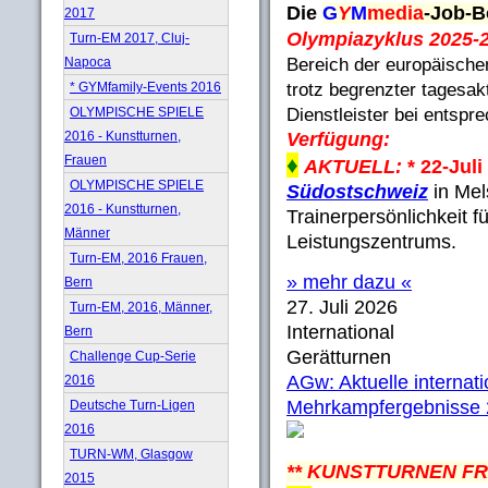
Die
G
Y
M
media
-Job-B
2017
Olympiazyklus 2025-
Turn-EM 2017, Cluj-
Napoca
Bereich der europäische
* GYMfamily-Events 2016
trotz begrenzter tagesak
OLYMPISCHE SPIELE
Dienstleister bei entsp
2016 - Kunstturnen,
Verfügung:
Frauen
♦
AKTUELL:
* 22-Juli
OLYMPISCHE SPIELE
Südostschweiz
in Mel
2016 - Kunstturnen,
Trainerpersönlichkeit 
Männer
Leistungszentrums.
Turn-EM, 2016 Frauen,
» mehr dazu «
Bern
27. Juli 2026
Turn-EM, 2016, Männer,
International
Bern
Gerätturnen
Challenge Cup-Serie
AGw: Aktuelle internat
2016
Mehrkampfergebnisse
Deutsche Turn-Ligen
2016
TURN-WM, Glasgow
** KUNSTTURNEN F
2015