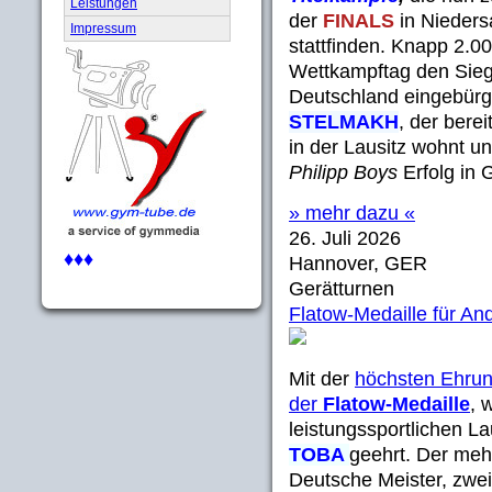
Leistungen
der
FINALS
in Nieders
Impressum
stattfinden. Knapp 2.0
Wettkampftag den Sieg 
Deutschland eingebürg
STELMAKH
, der bere
in der Lausitz wohnt 
Philipp Boys
Erfolg in 
» mehr dazu «
26. Juli 2026
♦♦♦
Hannover, GER
Gerätturnen
Flatow-Medaille für An
Mit der
höchsten Ehrun
der
Flatow-Medaille
, 
leistungssportlichen 
TOBA
geehrt. Der meh
Deutsche Meister, zwei