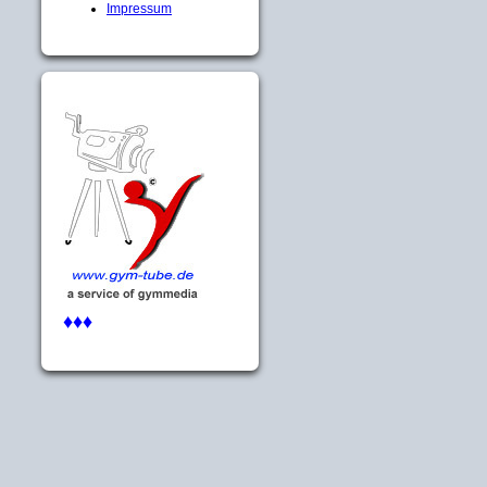
Impressum
♦♦♦