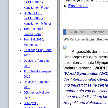
SPIELE 2016 -
►
Ergebnisse
Kunstturnen, Frauen
...
OLYMPISCHE
SPIELE 2016 -
Kunstturnen, Männer
Turn-EM, 2016
13. Juli 2026
Lausanne, 
Frauen, Bern
WG-Statement zur Startrec
Turn-EM, 2016,
Männer, Bern
Challenge Cup-Serie
Angesichts der in all
2016
Umganges mit dem internat
Deutsche Turn-Ligen
das Internationale Olympi
2016
Weltturnverband
"WORLD
TURN-WM, Glasgow
"
World Gymnastics (WG
2015
des Internationalen Olym
Deutsche Turnligen
und bekräftigt seine seit
2015
unabhängig von politisch
DJM (mnl.), Heilbronn
eine neutrale Plattform bie
2015
Respekt und Solidarität u
DJM (wbl.),