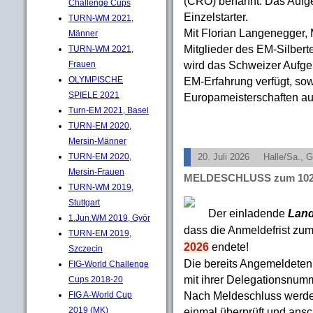
(CRO) benannt. Das Aufge
Challenge Cups
Einzelstarter.
TURN-WM 2021,
Mit Florian Langenegger, M
Männer
Mitglieder des EM-Silber
TURN-WM 2021,
wird das Schweizer Aufgeb
Frauen
EM-Erfahrung verfügt, sowi
OLYMPISCHE
SPIELE 2021
Europameisterschaften auf
Turn-EM 2021, Basel
TURN-EM 2020,
Mersin-Männer
TURN-EM 2020,
20. Juli 2026
Halle/Sa., 
Mersin-Frauen
MELDESCHLUSS zum 102. 
TURN-WM 2019,
Stuttgart
Der einladende
Land
1.Jun.WM 2019, Györ
dass die Anmeldefrist zu
TURN-EM 2019,
2026
endete!
Szczecin
Die bereits Angemeldeten
FIG-World Challenge
mit ihrer Delegationsnum
Cups 2018-20
Nach Meldeschluss werd
FIG A-World Cup
einmal überprüft und ans
2019 (MK)