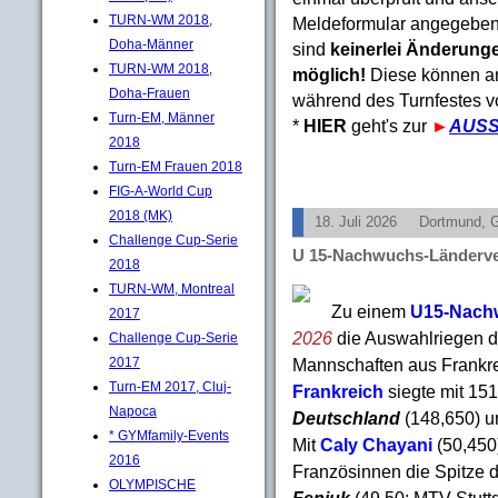
TURN-WM 2018,
Meldeformular angegeben
Doha-Männer
sind
keinerlei Änderun
TURN-WM 2018,
möglich!
Diese können an
Doha-Frauen
während des Turnfestes 
Turn-EM, Männer
*
HIER
geht's zur
►
AUS
2018
Turn-EM Frauen 2018
FIG-A-World Cup
2018 (MK)
18. Juli 2026
Dortmund, 
Challenge Cup-Serie
U 15-Nachwuchs-Länderve
2018
TURN-WM, Montreal
Zu einem
U15-Nachw
2017
2026
die Auswahlriegen d
Challenge Cup-Serie
Mannschaften aus Frankre
2017
Turn-EM 2017, Cluj-
Frankreich
siegte mit 15
Napoca
Deutschland
(148,650) u
* GYMfamily-Events
Mit
Caly Chayani
(50,450
2016
Französinnen die Spitze
OLYMPISCHE
Feniuk
(49,50; MTV Stuttg