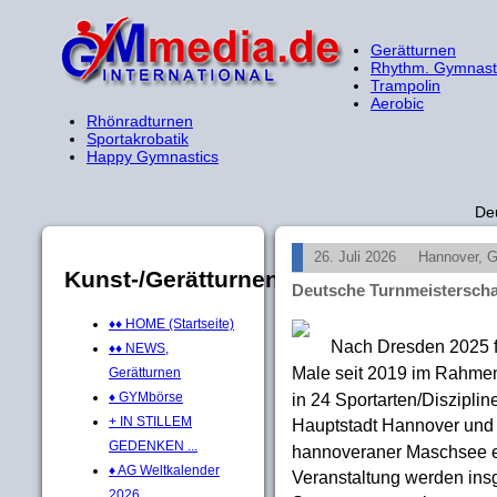
Gerätturnen
Rhythm. Gymnast
Trampolin
Aerobic
Rhönradturnen
Sportakrobatik
Happy Gymnastics
De
26. Juli 2026
Hannover, 
Kunst-/Gerätturnen
Deutsche Turnmeisterscha
♦♦ HOME (Startseite)
Nach Dresden 2025 
♦♦ NEWS,
Male seit 2019 im Rahme
Gerätturnen
in 24 Sportarten/Disziplin
♦ GYMbörse
+ IN STILLEM
Hauptstadt Hannover un
GEDENKEN ...
hannoveraner Maschsee erö
♦ AG Weltkalender
Veranstaltung werden insg
2026