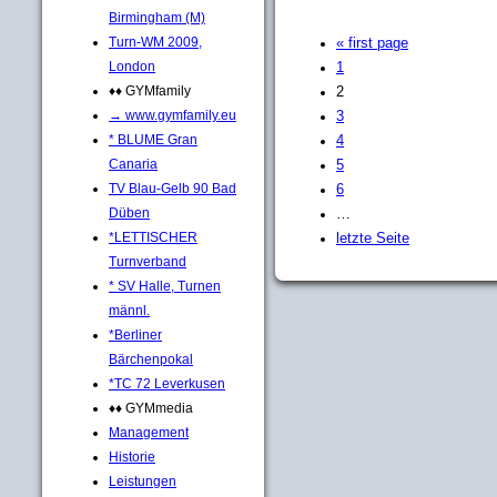
Birmingham (M)
Turn-WM 2009,
« first page
London
1
♦♦ GYMfamily
2
→ www.gymfamily.eu
3
* BLUME Gran
4
Canaria
5
TV Blau-Gelb 90 Bad
6
Düben
…
*LETTISCHER
letzte Seite
Turnverband
* SV Halle, Turnen
männl.
*Berliner
Bärchenpokal
*TC 72 Leverkusen
♦♦ GYMmedia
Management
Historie
Leistungen