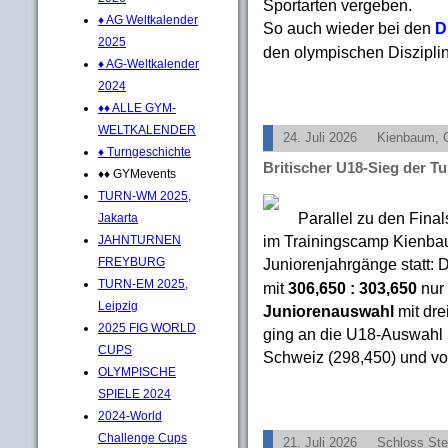
Sportarten vergeben.
♦ AG Weltkalender
So auch wieder bei den
D
2025
den olympischen Diszipl
♦ AG-Weltkalender
2024
♦♦ ALLE GYM-
WELTKALENDER
24. Juli 2026
Kienbaum,
♦ Turngeschichte
Britischer U18-Sieg der Tu
♦♦ GYMevents
TURN-WM 2025,
Parallel zu den Final
Jakarta
im Trainingscamp Kienba
JAHNTURNEN
Juniorenjahrgänge statt: 
FREYBURG
TURN-EM 2025,
mit
306,650 : 303,650
nur 
Leipzig
Juniorenauswahl
mit dre
2025 FIG WORLD
ging an die U18-Auswahl I
CUPS
Schweiz (298,450) und vo
OLYMPISCHE
SPIELE 2024
2024-World
Challenge Cups
21. Juli 2026
Schloss Ste