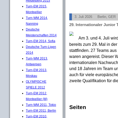
Heidelberg 2015
Turn-EM 2015,
Montpellier
3. Juli 2026
Berlin, GER
Turn-WM 2014,
Nanning
29. Internationaler Junio
Deutsche
Meisterschaften 2014
Am 3. und 4. Juli wir
Turn-EM 2014, Sofia
bereits zum 29. Mal in de
Deutsche Turn-Ligen
stattfinden. 27 Teams aus
2014
waren angereist. Dieser 
Turn-WM 2013,
internationalen Nachwuch
Antwerpen
und 18 Jahren im Team un
Turn-EM 2013,
auch für viele europäisch
Moskau
zweite Qualifikation für di
OLYMPISCHE
SPIELE 2012
Turn-EM 2012,
Montpellier (M)
Turn-WM 2011, Tokio
Seiten
Turn-EM 2011, Berlin
Turn-EM 2010,