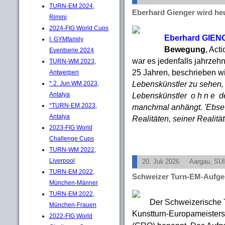
TURN-EM 2024,
Eberhard Gienger wird heu
Rimini
2024-FIG World Cups
Eberhard GIE
I. GYMfamily
Bewegung
, Act
Eventserie 2024
war es jedenfalls jahrzeh
TURN-WM 2023,
25 Jahren, beschrieben wi
Antwerpen
Lebenskünstler zu sehen, 
* 2. Jun.WM 2023,
Lebenskünstler o h n e d
Antalya
*TURN-EM 2023,
manchmal anhängt. 'Ebse'
Antalya
Realitäten, seiner Realit
2023-FIG World
Challenge Cups
TURN-WM 2022,
Liverpool
20. Juli 2026
Aargau, SUI
TURN-EM 2022,
Schweizer Turn-EM-Aufge
München-Männer
TURN-EM 2022,
Der Schweizerische 
München-Frauen
Kunstturn-Europameister
2022-FIG World