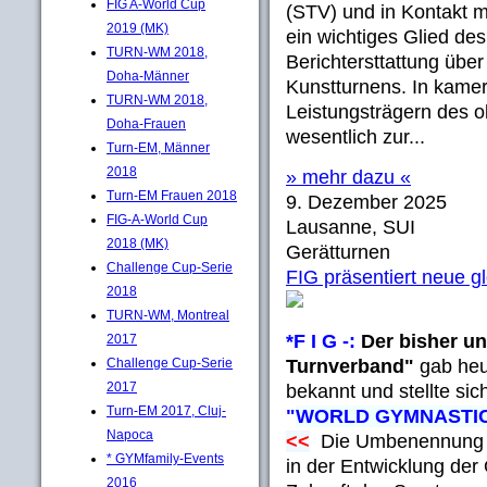
FIG A-World Cup
(STV) und in Kontakt m
2019 (MK)
ein wichtiges Glied de
TURN-WM 2018,
Berichtersttattung übe
Doha-Männer
Kunstturnens. In kamer
TURN-WM 2018,
Leistungsträgern des o
Doha-Frauen
wesentlich zur...
Turn-EM, Männer
2018
» mehr dazu «
Turn-EM Frauen 2018
9. Dezember 2025
FIG-A-World Cup
Lausanne, SUI
2018 (MK)
Gerätturnen
Challenge Cup-Serie
FIG präsentiert neue 
2018
TURN-WM, Montreal
*F I G -:
Der bisher un
2017
Challenge Cup-Serie
Turnverband"
gab heu
2017
bekannt und stellte si
Turn-EM 2017, Cluj-
"
WORLD GYMNASTI
Napoca
<<
Die Umbenennung ma
* GYMfamily-Events
in der Entwicklung der 
2016