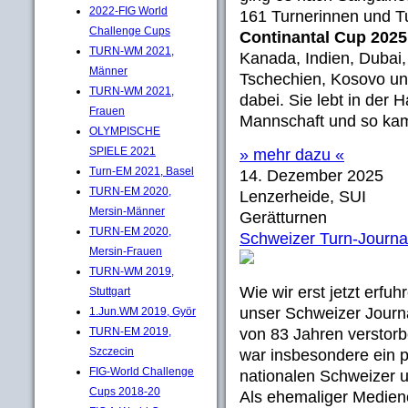
2022-FIG World
161 Turnerinnen und T
Challenge Cups
Continantal Cup 202
TURN-WM 2021,
Kanada, Indien, Dubai,
Männer
Tschechien, Kosovo un
TURN-WM 2021,
dabei. Sie lebt in der 
Frauen
Mannschaft und so kam
OLYMPISCHE
SPIELE 2021
» mehr dazu «
Turn-EM 2021, Basel
14. Dezember 2025
TURN-EM 2020,
Lenzerheide, SUI
Mersin-Männer
Gerätturnen
TURN-EM 2020,
Schweizer Turn-Journal
Mersin-Frauen
TURN-WM 2019,
Wie wir erst jetzt erfu
Stuttgart
unser Schweizer Journ
1.Jun.WM 2019, Györ
TURN-EM 2019,
von 83 Jahren verstorbe
Szczecin
war insbesondere ein 
FIG-World Challenge
nationalen Schweizer u
Cups 2018-20
Als ehemaliger Medien