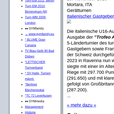
Turn-EM 2011, Berlin
Mortara, ITA
Turn-EM 2010,
Gerätturnen
Birmingham (M)
Italienischer Gastgebe
Turn-WM 2009,
London
♦♦ GYMfamily
Die italienische U16-A
→ www.gymfamily.eu
Ausgabe der
"Trofeo 
* BLUME Gran
5-Länderturnier des t
Canaria
Gastgebern sowie Fran
TV Blau-Gelb 90 Bad
der Schweiz durchgefü
Düben
2023 in Ravenna nun wi
*LETTISCHER
siegte mit einer im Alt
Turnverband
Riege mit 297.700 Punk
* SV Halle, Turnen
(291.650) und mit klar
männl.
gefolgt von Großbritan
*Berliner
(287.200).
Bärchenpokal
...
*TC 72 Leverkusen
♦♦ GYMmedia
» mehr dazu «
Management
Historie