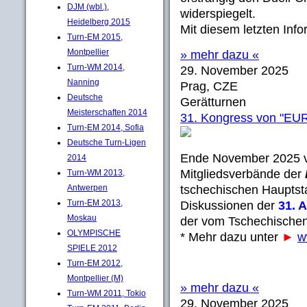
DJM (wbl.),
widerspiegelt.
Heidelberg 2015
Mit diesem letzten Inf
Turn-EM 2015,
Montpellier
» mehr dazu «
Turn-WM 2014,
29. November 2025
Nanning
Prag, CZE
Deutsche
Gerätturnen
Meisterschaften 2014
31. Kongress von "
Turn-EM 2014, Sofia
Deutsche Turn-Ligen
Ende November 2025 v
2014
Mitgliedsverbände der
Turn-WM 2013,
Antwerpen
tschechischen Hauptst
Turn-EM 2013,
Diskussionen der
31. 
Moskau
der vom Tschechischen
OLYMPISCHE
* Mehr dazu unter
►
w
SPIELE 2012
Turn-EM 2012,
Montpellier (M)
» mehr dazu «
Turn-WM 2011, Tokio
29. November 2025