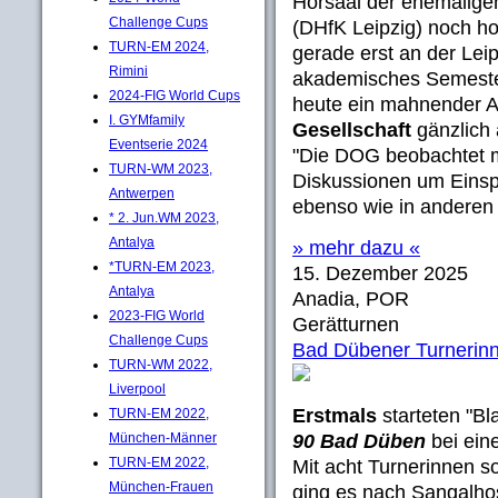
Hörsaal der ehemalige
Challenge Cups
(DHfK Leipzig) noch h
TURN-EM 2024,
gerade erst an der Leip
Rimini
akademisches Semester f
2024-FIG World Cups
heute ein mahnender A
I. GYMfamily
Gesellschaft
gänzlich
Eventserie 2024
"Die DOG beobachtet mi
TURN-WM 2023,
Diskussionen um Eins
Antwerpen
ebenso wie in anderen
* 2. Jun.WM 2023,
Antalya
» mehr dazu «
*TURN-EM 2023,
15. Dezember 2025
Antalya
Anadia, POR
2023-FIG World
Gerätturnen
Challenge Cups
Bad Dübener Turnerinn
TURN-WM 2022,
Liverpool
Erstmals
starteten "B
TURN-EM 2022,
München-Männer
90 Bad Düben
bei ein
TURN-EM 2022,
Mit acht Turnerinnen s
München-Frauen
ging es nach Sangalhos