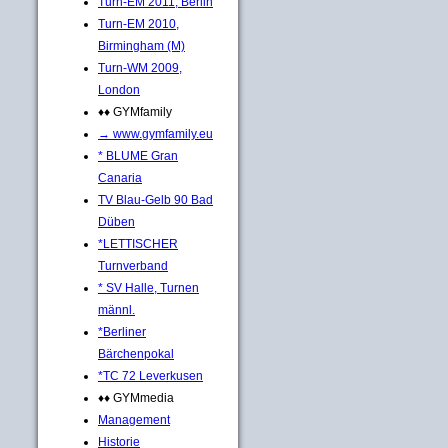
Turn-EM 2011, Berlin
Turn-EM 2010,
Birmingham (M)
Turn-WM 2009,
London
♦♦ GYMfamily
→ www.gymfamily.eu
* BLUME Gran
Canaria
TV Blau-Gelb 90 Bad
Düben
*LETTISCHER
Turnverband
* SV Halle, Turnen
männl.
*Berliner
Bärchenpokal
*TC 72 Leverkusen
♦♦ GYMmedia
Management
Historie