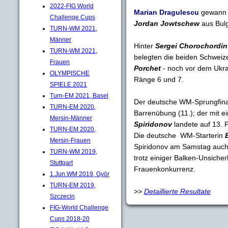
2022-FIG World
Marian Dragulescu
gewann
Challenge Cups
Jordan Jowtschew
aus Bulg
TURN-WM 2021,
Männer
Hinter
Sergei Chorochordin
TURN-WM 2021,
belegten die beiden Schweiz
Frauen
Porchet
- noch vor dem Ukr
OLYMPISCHE
Ränge 6 und 7.
SPIELE 2021
Turn-EM 2021, Basel
Der deutsche WM-Sprungfina
TURN-EM 2020,
Barrenübung (11.); der mit e
Mersin-Männer
Spiridonov
landete auf 13. P
TURN-EM 2020,
Die deutsche WM-Starterin
Mersin-Frauen
Spiridonov am Samstag auch d
TURN-WM 2019,
trotz einiger Balken-Unsicher
Stuttgart
Frauenkonkurrenz.
1.Jun.WM 2019, Györ
TURN-EM 2019,
>>
Detaillierte Resultate
Szczecin
FIG-World Challenge
Cups 2018-20