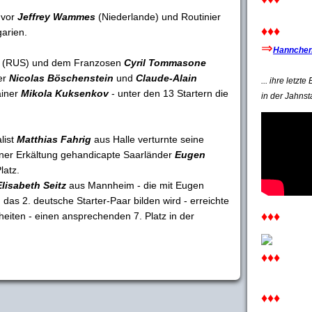
 vor
Jeffrey Wammes
(Niederlande) und Routinier
♦♦♦
arien.
⇒
Hannchen'
(RUS) und dem Franzosen
Cyril Tommasone
er
Nicolas Böschenstein
und
Claude-Alain
... ihre letzt
ainer
Mikola Kuksenkov
- unter den 13 Startern die
in der Jahnst
list
Matthias Fahrig
aus Halle verturnte seine
iner Erkältung gehandicapte Saarländer
Eugen
latz.
Elisabeth Seitz
aus Mannheim - die mit Eugen
as 2. deutsche Starter-Paar bilden wird - erreichte
♦♦♦
heiten - einen ansprechenden 7. Platz in der
♦♦♦
♦♦♦