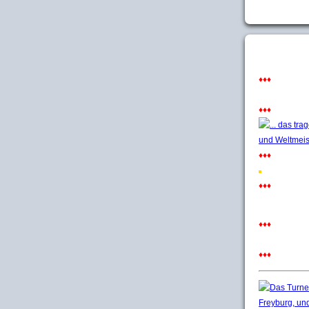
♦♦♦
♦♦♦
♦♦♦
♦♦♦
♦♦♦
♦♦♦