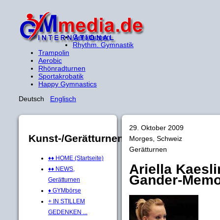
Gerätturnen
Rhythm. Gymnastik
Trampolin
Aerobic
Rhönradturnen
Sportakrobatik
Happy Gymnastics
Deutsch
Englisch
29. Oktober 2009
Kunst-/Gerätturnen
Morges, Schweiz
Gerätturnen
♦♦ HOME (Startseite)
Ariella Kaesli
♦♦ NEWS,
Gander-Memori
Gerätturnen
♦ GYMbörse
+ IN STILLEM
GEDENKEN ...