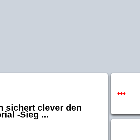
♦♦♦
n sichert clever den
al -Sieg ...