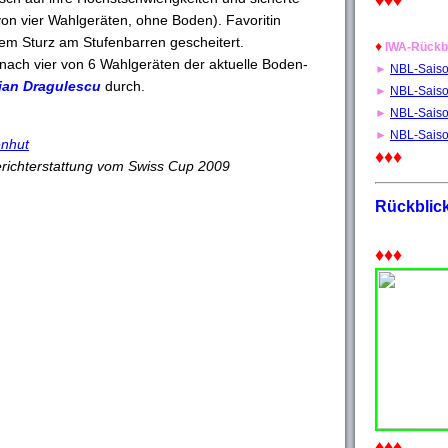
♦♦♦
on vier Wahlgeräten, ohne Boden). Favoritin
m Sturz am Stufenbarren gescheitert.
♦
IWA-Rückb
nach vier von 6 Wahlgeräten der aktuelle Boden-
►
NBL-Sais
ian Dragulescu
durch.
►
NBL-Sais
►
NBL-Sais
►
NBL-Sais
enhut
♦♦♦
richterstattung vom Swiss Cup 2009
Rückblic
♦♦♦
♦♦♦