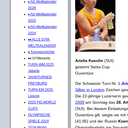
♦ AG Weltkalender
2026
♦ AG Weltkalender
2025
♦ AG-Weltkalender
2024
♦♦ ALLE GYM-
WELTKALENDER
♦ Turngeschichte
♦♦ GYMevents
Ariella Kaeslin
(SUI):
TURN-WM 2025,
gewinnt Swiss-Cup-
Jakarta
Ouvertüre
JAHNTURNEN
Die Schweizer Turn-Nr. 1
Ari
FREYBURG
Silber in London
Zeichen gese
TURN-EM 2025,
Die 22-jährige Luzernerin g
Leipzig
2009
am Sonntag das
26. A
2025 FIG WORLD
(SUI). Bei diesem Einladungs
CUPS
Ouvertüre gilt, siegte sie m
OLYMPISCHE
(41,95) und der Russin
Ksen
SPIELE 2024
Olympiafinalistin am Sprungt
2024-World