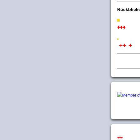
Rückblick
♦♦♦
++ +
♦♦♦