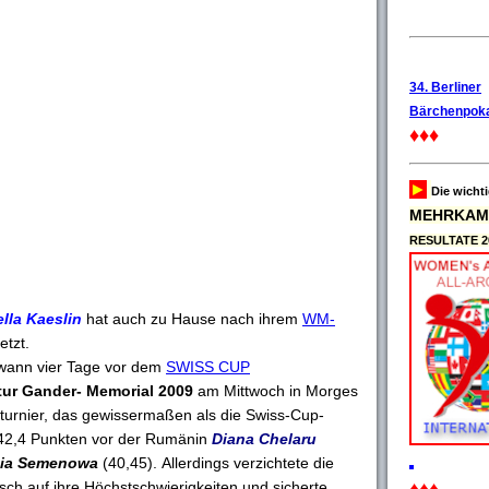
34. Berliner
Bärchenpoka
♦♦♦
►
Die wicht
MEHRKAM
RESULTATE 2
ella Kaeslin
hat auch zu Hause nach ihrem
WM-
tzt.
ewann vier Tage vor dem
SWISS CUP
rtur Gander- Memorial 2009
am Mittwoch in Morges
turnier, das gewissermaßen als die Swiss-Cup-
it 42,4 Punkten vor der Rumänin
Diana Chelaru
ia Semenowa
(40,45). Allerdings verzichtete die
isch auf ihre Höchstschwierigkeiten und sicherte