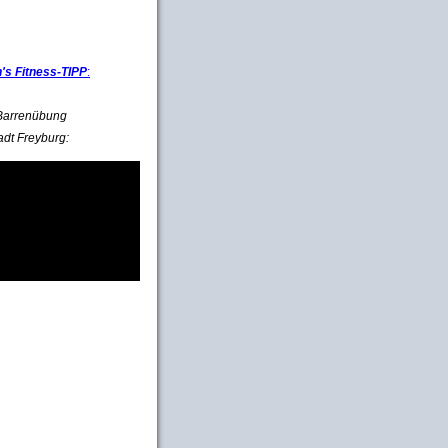
s Fitness-TIPP
:
e Barrenübung
adt Freyburg: