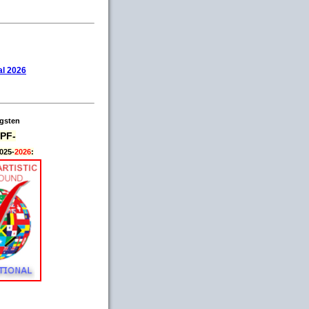
l 2026
igsten
PF-
025-
2026
: