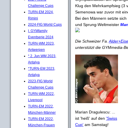
Klug den Mehrkampfsieg (3 v
Challenge Cups
Semenowa war zuvor mit eine
TURN-EM 2024,
Bei den Männern setzte sich 
Rimini
und Sprung-Weltmeister
Mar
2024-FIG World Cups
I. GYMfamily
Eventserie 2024
Die Schweizer Fa.
Alder+Eis
TURN-WM 2023,
unterstützt die GYMmedia-Be
Antwerpen
* 2. Jun.WM 2023,
Antalya
*TURN-EM 2023,
Antalya
2023-FIG World
Challenge Cups
TURN-WM 2022,
Liverpool
TURN-EM 2022,
Marian Dragulescu: ...
München-Männer
ist 'heiß' auf den
'Swiss
TURN-EM 2022,
Cup'
am Samstag!
München-Frauen