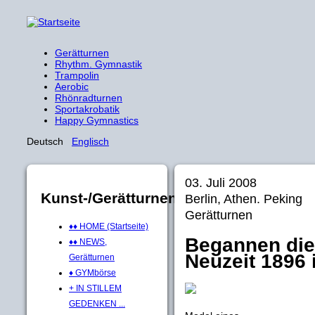
Gerätturnen
Rhythm. Gymnastik
Trampolin
Aerobic
Rhönradturnen
Sportakrobatik
Happy Gymnastics
Deutsch
Englisch
03. Juli 2008
Kunst-/Gerätturnen
Berlin, Athen. Peking
Gerätturnen
♦♦ HOME (Startseite)
Begannen die
♦♦ NEWS,
Neuzeit 1896 i
Gerätturnen
♦ GYMbörse
+ IN STILLEM
GEDENKEN ...