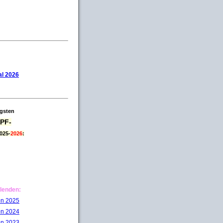
l 2026
igsten
PF-
025-
2026
:
lenden:
on 2025
on 2024
on 2023