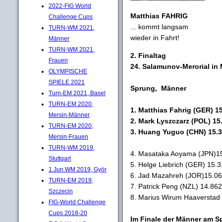
2022-FIG World
Matthias FAHRIG
Challenge Cups
... kommt langsam
TURN-WM 2021,
wieder in Fahrt!
Männer
TURN-WM 2021,
2. Finaltag
Frauen
24. Salamunov-Merorial in 
OLYMPISCHE
SPIELE 2021
Sprung, Männer
Turn-EM 2021, Basel
TURN-EM 2020,
1. Matthias Fahrig (GER) 1
Mersin-Männer
2. Mark Lyszczarz (POL) 15
TURN-EM 2020,
3. Huang Yuguo (CHN) 15.
Mersin-Frauen
TURN-WM 2019,
4. Masataka Aoyama (JPN)1
Stuttgart
5. Helge Liebrich (GER) 15.
1.Jun.WM 2019, Györ
6. Jad Mazahreh (JOR)15.0
TURN-EM 2019,
7. Patrick Peng (NZL) 14.862
Szczecin
8. Marius Wirum Haaverstad
FIG-World Challenge
Cups 2018-20
Im Finale der Männer am S