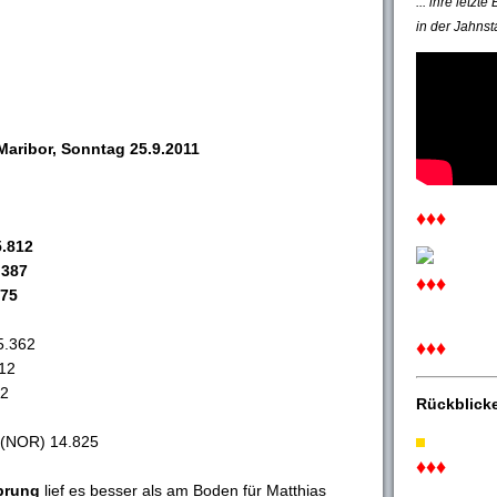
... ihre letzt
in der Jahnst
Maribor, Sonntag 25.9.2011
♦♦♦
5.812
.387
♦♦♦
375
5.362
♦♦♦
312
62
Rückblick
 (NOR) 14.825
♦♦♦
prung
lief es besser als am Boden für Matthias