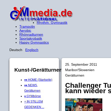
Gerätturnen
Rhythm. Gymnastik
Trampolin
Aerobic
Rhönradturnen
Sportakrobatik
Happy Gymnastics
Deutsch
Englisch
25. September 2011
Kunst-/Gerätturnen
Maribor/Slowenien
Gerätturnen
♦♦ HOME (Startseite)
Challenger Tu
♦♦ NEWS,
kann wieder 
Gerätturnen
♦ GYMbörse
+ IN STILLEM
GEDENKEN ...