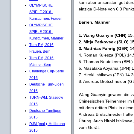
kam aber ansonsten gut durc
OLYMPISCHE
einzige D-Note von 6,0 Punkt
SPIELE 2016 -
_______________________
Kunstturnen, Frauen
Barren, Männer
OLYMPISCHE
SPIELE 2016 -
1. Wang Guanyin (CHN) 15.
Kunstturnen, Männer
2. Mitja Petkovsek (SLO) 15
Turn-EM, 2016
3. Matthias Fahrig (GER) 14
Frauen, Bern
4. Roman Kulesza (POL) 14.5
Turn-EM, 2016,
5. Thomas Neuteleers (BEL) 
Männer, Bern
6. Masataka Aoyama (JPN) 1
Challenge Cup-Serie
7. Hiroki Ishikawa (JPN) 14.2
2016
8. Andreas Bretschneider (G
Deutsche Turn-Ligen
2016
Wang Guanyin gewann die zwe
TURN-WM, Glasgow
Chinesischen Teilnehmer im
2015
mit dem dritten Platz in dies
Deutsche Turnligen
Andreas Bretschneider hatte 
2015
Übung. Auch Hiroki Ishikawa, d
DJM (mnl.), Heilbronn
vom Gerät.
2015