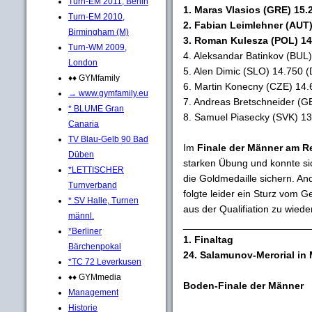
Turn-EM 2011, Berlin
1. Maras Vlasios (GRE) 15.2
Turn-EM 2010,
2. Fabian Leimlehner (AUT)
Birmingham (M)
3. Roman Kulesza (POL) 14.
Turn-WM 2009,
4. Aleksandar Batinkov (BUL)
London
5. Alen Dimic (SLO) 14.750 (
♦♦ GYMfamily
6. Martin Konecny (CZE) 14.
→ www.gymfamily.eu
7. Andreas Bretschneider (G
* BLUME Gran
8. Samuel Piasecky (SVK) 13
Canaria
TV Blau-Gelb 90 Bad
Im
Finale der Männer am R
Düben
starken Übung und konnte sich
*LETTISCHER
die Goldmedaille sichern. A
Turnverband
folgte leider ein Sturz vom 
* SV Halle, Turnen
aus der Qualifiation zu wiede
männl.
_______________________
*Berliner
1. Finaltag
Bärchenpokal
24. Salamunov-Merorial in 
*TC 72 Leverkusen
♦♦ GYMmedia
Boden-Finale der Männer
Management
Historie