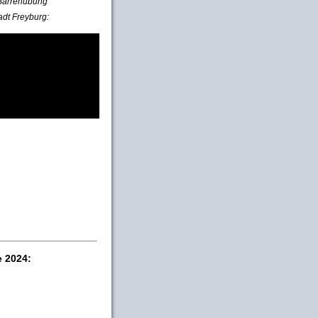
e Barrenübung
adt Freyburg:
e 2024: