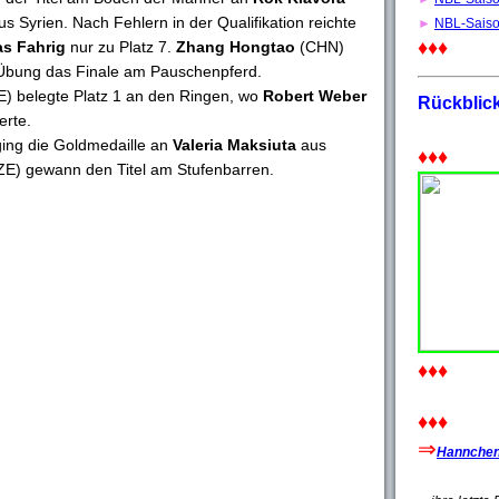
s Syrien. Nach Fehlern in der Qualifikation reichte
►
NBL-Sais
♦♦♦
as Fahrig
nur zu Platz 7.
Zhang Hongtao
(CHN)
 Übung das Finale am Pauschenpferd.
) belegte Platz 1 an den Ringen, wo
Robert Weber
Rückblic
erte.
ging die Goldmedaille an
Valeria Maksiuta
aus
♦♦♦
E) gewann den Titel am Stufenbarren.
♦♦♦
♦♦♦
⇒
Hannchen'