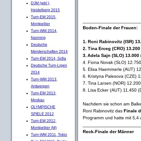
DJM (wbl.),
Heidelberg 2015
Turn-EM 2015,
_______________________
Montpellier
Boden-Finale der Frauen:
Turn-WM 2014,
Nanning
1. Roni Rabinovitz (ISR) 13
Deutsche
2. Tina Erceg (CRO) 13.200 
Meisterschaften 2014
3. Adela Sajn (SLO) 13.000 
Turn-EM 2014, Sofia
4. Fiona Novak (SLO) 12.750
Deutsche Turn-Ligen
5. Elisa Haemmerle (AUT) 12
2014
6. Kristyna Palesova (CZE) 1
Turn-WM 2013,
7. Tina Larsen (NOR) 12.200
Antwerpen
8. Lisa Ecker (AUT) 11.450 (
Turn-EM 2013,
Moskau
Nachdem sie schon am Balken
OLYMPISCHE
Roni Rabinovitz das
Finale 
SPIELE 2012
Programm und hatte mit 5,4 
Turn-EM 2012,
_______________________
Montpellier (M)
Reck-Finale der Männer
Turn-WM 2011, Tokio