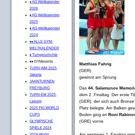
♦ AG Weltkalender
2026
♦ AG Weltkalender
2025
♦ AG-Weltkalender
2024
♦♦ ALLE GYM-
WELTKALENDER
♦ Turngeschichte
♦♦ GYMevents
Matthias Fahrig
TURN-WM 2025,
(GER)
Jakarta
gewinnt am Sprung
JAHNTURNEN
Das
44. Salamunov Memori
FREYBURG
dem 2. Finaltag. Der erste T
TURN-EM 2025,
(GER), der sich auch Bronze
Leipzig
Platz belegte. Am Balken ge
2025 FIG WORLD
Boden ging an
Roni Rabinov
CUPS
(GRE) vorne.
OLYMPISCHE
SPIELE 2024
Am gestrigen 1. Finaltag gi
2024-World