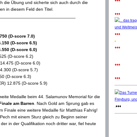
♦♦♦
h die Übung und sicherte sich auch durch die
en in diesem Feld den Titel.
♦♦♦
_______________________________
♦♦♦
750 (D-score 7.0)
.150 (D-score 6.5)
♦♦♦
.550 (D-score 6.0)
25 (D-score 6.2)
14.475 (D-score 6.0)
♦♦♦
4.300 (D-score 5.7)
50 (D-score 6.3)
♦♦♦
ER) 12.875 (D-score 5.9)
ite Medaille beim 44. Salamunov Memorial für die
Finale am Barren
. Nach Gold am Sprung gab es
.♦♦♦
em Finale eine weitere Medaille für Matthias Fahrig!
Pech mit einem Sturz gleich zu Beginn seiner
er in der Qualifikation noch dritter war, fiel heute