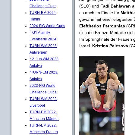
(SLO) und
Fadi Bahlawan
au
Challenge Cups
es auch im Finale für
Matthi
TURN-EM 2024,
gewann mit einer eleganten
Rimini
Eleftherios Petrounias
(GRE
2024-FIG World Cups
sich die Bronze-Medaille sich
I. GYMfamily
Im Sprungfinale der Frauen 
Eventserie 2024
Israel.
Kristina Palesova
(CZ
TURN-WM 2023,
Antwerpen
* 2. Jun.WM 2023,
Antalya
*TURN-EM 2023,
Antalya
2023-FIG World
Challenge Cups
TURN-WM 2022,
Liverpool
TURN-EM 2022,
München-Männer
TURN-EM 2022,
München-Frauen