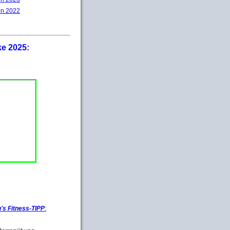
on 2022
ke 2025:
s Fitness-TIPP
: