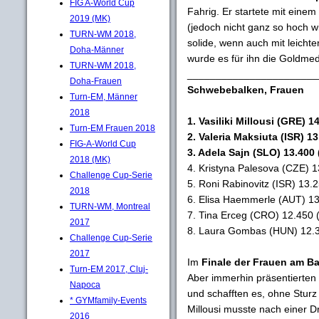
FIG A-World Cup
Fahrig. Er startete mit eine
2019 (MK)
(jedoch nicht ganz so hoch wi
TURN-WM 2018,
solide, wenn auch mit leich
Doha-Männer
wurde es für ihn die Goldmeda
TURN-WM 2018,
_______________________
Doha-Frauen
Schwebebalken, Frauen
Turn-EM, Männer
2018
1. Vasiliki Millousi (GRE) 1
Turn-EM Frauen 2018
2. Valeria Maksiuta (ISR) 13
FIG-A-World Cup
3. Adela Sajn (SLO) 13.400 
2018 (MK)
4. Kristyna Palesova (CZE) 1
Challenge Cup-Serie
5. Roni Rabinovitz (ISR) 13.
2018
6. Elisa Haemmerle (AUT) 13
TURN-WM, Montreal
7. Tina Erceg (CRO) 12.450 
2017
8. Laura Gombas (HUN) 12.3
Challenge Cup-Serie
2017
Im
Finale der Frauen am B
Turn-EM 2017, Cluj-
Aber immerhin präsentierten 
Napoca
und schafften es, ohne Sturz
* GYMfamily-Events
Millousi musste nach einer 
2016