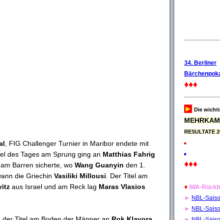
34. Berliner
Bärchenpoka
♦♦♦
►
Die wicht
MEHRKAM
RESULTATE 2
al
, FIG Challenger Turnier in Maribor endete mit
itel des Tages am Sprung ging an
Matthias Fahrig
♦♦♦
 am Barren sicherte, wo
Wang Guanyin
den 1.
wann die Griechin
Vasiliki Millousi
. Der Titel am
itz
aus Israel und am Reck lag
Maras Vlasios
♦
IWA-Rückb
►
NBL-Sais
►
NBL-Sais
ng der Titel am Boden der Männer an
Rok Klavora
►
NBL-Sais