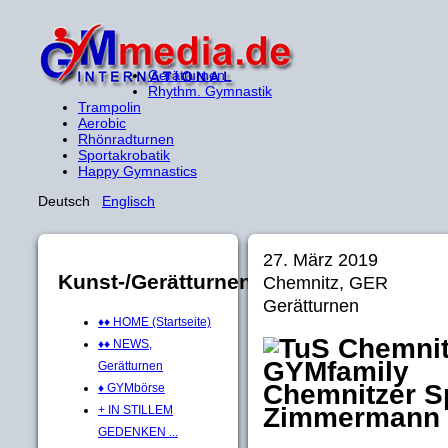
Gerätturnen
Rhythm. Gymnastik
Trampolin
Aerobic
Rhönradturnen
Sportakrobatik
Happy Gymnastics
Deutsch
Englisch
27. März 2019
Kunst-/Gerätturnen
Chemnitz, GER
Gerätturnen
♦♦ HOME (Startseite)
♦♦ NEWS,
Gerätturnen
Chemnitzer Sp
♦ GYMbörse
Zimmermann
+ IN STILLEM
GEDENKEN ...