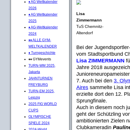
♦ AG Weltkalender
2026
Lisa
♦ AG Weltkalender
Zimmermann
2025
TuS Chemnitz-
♦ AG-Weltkalender
Altendorf
2024
♦♦ ALLE GYM-
Bei der Jugendsportler
WELTKALENDER
♦ Turngeschichte
vom Stadtsportbund Ch
♦♦ GYMevents
Lisa ZIMMERMANN
fü
TURN-WM 2025,
Jahre 2018 ausgezeichne
Jakarta
Junioreneuropameister
JAHNTURNEN
7. Auch bei den
3. Oly
FREYBURG
Aires
sammelte Lisa in
TURN-EM 2025,
erzielte dort den 12. P
Leipzig
Sprungfinale.
2025 FIG WORLD
Auch in diesem noch j
CUPS
geht der Schützling vo
OLYMPISCHE
ambitionierten Zielen 
SPIELE 2024
Clubkameradin
Paulin
2024-World