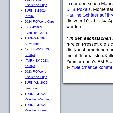
in der deutschen Mann
Challenge Cups
DTB-Pokals
. Momentan
TURN-EM 2024,
Pauline Schäfer auf ih
Rimini
die vom 10. - bis 14. A
2024-FIG World Cups
werden ...
I. GYMfamily
Eventserie 2024
* In den sächsischen
TURN-WM 2023,
"Freien Presse", die si
Antwerpen
die Kunstturnerinnen 
* 2. Jun.WM 2023,
meint Journalisten-Kol
Antalya
*TURN-EM 2023,
Zimmermann's EM-Star
Antalya
►
"
Die Chance kommt f
2023-FIG World
Challenge Cups
TURN-WM 2022,
Liverpool
TURN-EM 2022,
München-Männer
TURN-EM 2022,
München-Frauen