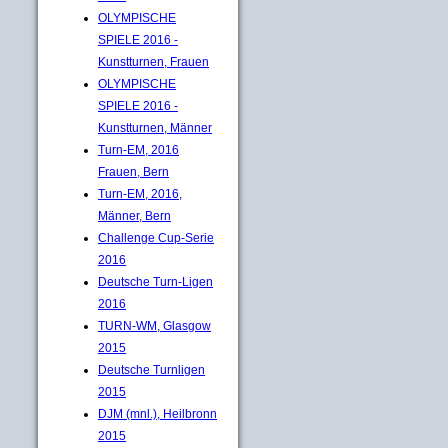
OLYMPISCHE
SPIELE 2016 -
Kunstturnen, Frauen
OLYMPISCHE
SPIELE 2016 -
Kunstturnen, Männer
Turn-EM, 2016
Frauen, Bern
Turn-EM, 2016,
Männer, Bern
Challenge Cup-Serie
2016
Deutsche Turn-Ligen
2016
TURN-WM, Glasgow
2015
Deutsche Turnligen
2015
DJM (mnl.), Heilbronn
2015