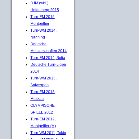
DJM (wbl.),
Heidelberg 2015
Turn-EM 2015,
Montpellier
Turn-WM 2014,
Nanning
Deutsche
Meisterschaften 2014
Turn-EM 2014, Sofia
Deutsche Turn-Ligen
2014
Turn-WM 2013,
Antwerpen
Turn-EM 2013,
Moskau
OLYMPISCHE
SPIELE 2012
Turn-EM 2012,
Montpellier (M)
Turn-WM 2011, Tokio