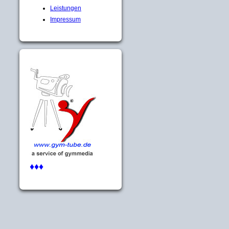
Leistungen
Impressum
♦♦♦