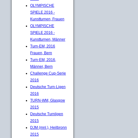
OLYMPISCHE
SPIELE 2016 -
Kunstturnen, Frauen
OLYMPISCHE
SPIELE 2016 -
Kunstturnen, Männer
Turn-EM, 2016
Frauen, Bern
Turn-EM, 2016,
Männer, Bern
Challenge Cup-Serie
2016
Deutsche Turn-Ligen
2016
TURN-WM, Glasgow
2015
Deutsche Turnligen
2015
DJM (mnl.), Heilbronn
2015