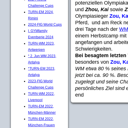
potenziellen Olympiak
Challenge Cups
und
Zhou, Kai
sowie
Z
TURN-EM 2024,
Olympiasieger
Zou, Ka
Rimini
Pferd, und am Reck n
2024-FIG World Cups
drei Tage nach der
WM 
I. GYMfamily
einem Herbstcamp mit 
Eventserie 2024
angefangen und arbeite
TURN-WM 2023,
Schwierigkeiten.
Antwerpen
Bei besagtem letzten 
* 2. Jun.WM 2023,
besonders von
Zou, K
Antalya
WM etwa 80 % seines Po
*TURN-EM 2023,
jetzt bei ca. 90 %. Be
Antalya
zugelegt und seine Ch
2023-FIG World
persönliches Ziel sind 
Challenge Cups
TURN-WM 2022,
end
Liverpool
TURN-EM 2022,
München-Männer
TURN-EM 2022,
München-Frauen