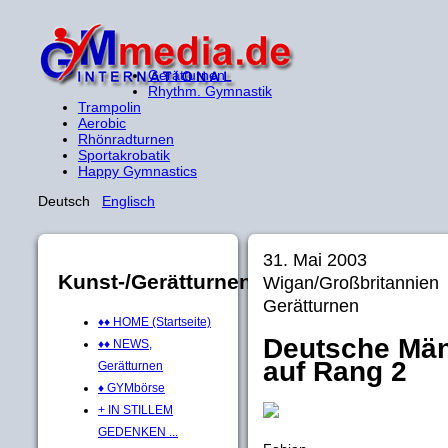
Gerätturnen
Rhythm. Gymnastik
Trampolin
Aerobic
Rhönradturnen
Sportakrobatik
Happy Gymnastics
Deutsch
Englisch
31. Mai 2003
Kunst-/Gerätturnen
Wigan/Großbritannie
Gerätturnen
♦♦ HOME (Startseite)
Deutsche Män
♦♦ NEWS,
auf Rang 2
Gerätturnen
♦ GYMbörse
+ IN STILLEM
GEDENKEN ...