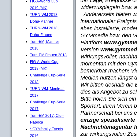
der Lage, Ereignisse 
FIG A-World Cup
widerzuspiegeln bzw. a
2019 (MK)
- Andererseits bieten w
TURN-WM 2018,
internationaler Ereigni
Doha-Männer
eben installierte, mo
TURN-WM 2018,
GYMmedia bzw. den Ver
Doha-Frauen
Plattform
www.gymmed
Turn-EM, Männer
2018
Version
www.gymmed
Turn-EM Frauen 2018
Wirkungsvoller, nachhal
FIG-A-World Cup
momentan mit den Gymn
2018 (MK)
bemerkbar machen! Vie
Challenge Cup-Serie
Medien nutzen längst d
2018
Wir bitten deshalb die
TURN-WM, Montreal
dies als Angebot zu s
2017
Bitte holen Sie sich ei
Challenge Cup-Serie
Sportart, ihren Verein
2017
Partnerschaft bei uns 
Turn-EM 2017, Cluj-
einzige spezialisiert
Napoca
Nachrichtenagentur f
* GYMfamily-Events
zur wirkungsvollen Zu
2016