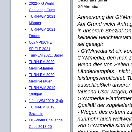
2022-FIG World
GYMmedia
Challenge Cups
Anmerkung der GYMme
TURN-WM 2021,
Auf Grund vieler Anfra
Männer
TURN-WM 2021,
in unserem Spezial-Onl
Frauen
keinerlei Berichterstat
OLYMPISCHE
sei gesagt:
SPIELE 2021
- GYMmedia ist ein kom
Turn-EM 2021, Basel
GYMmedia, den man zu
TURN-EM 2020,
Wenn dies von Seiten de
Mersin-Männer
Länderkampfes - nicht g
TURN-EM 2020,
leistungsverpflichtet. 
Mersin-Frauen
ausschließlich unserer
TURN-WM 2019,
tausend User wegen, di
Stuttgart
GYMmedia-Plattformen 
1.Jun.WM 2019, Györ
Qualität der zugeliefe
TURN-EM 2019,
- Wegen des extrem z
Szczecin
nunmehr auch weltweit
FIG-World Challenge
von GYMmedia sind wir 
Cups 2018-20