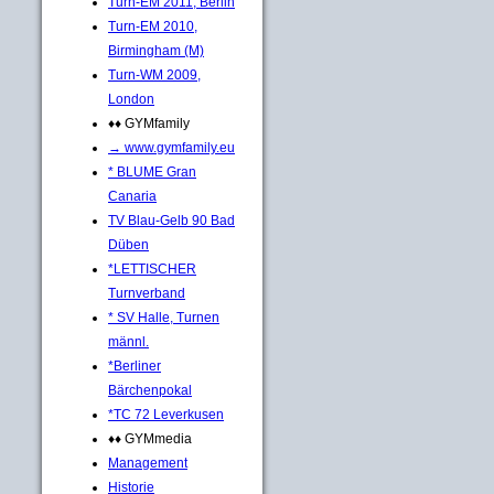
Turn-EM 2011, Berlin
Turn-EM 2010,
Birmingham (M)
Turn-WM 2009,
London
♦♦ GYMfamily
→ www.gymfamily.eu
* BLUME Gran
Canaria
TV Blau-Gelb 90 Bad
Düben
*LETTISCHER
Turnverband
* SV Halle, Turnen
männl.
*Berliner
Bärchenpokal
*TC 72 Leverkusen
♦♦ GYMmedia
Management
Historie