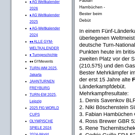
Fabian
♦ AG Weltkalender
Hambüchen -
2026
Bester beim
♦ AG Weltkalender
Debüt
2025
♦ AG-Weltkalender
In einem Fünf-Länder
2024
überlegenen Weltmeist
♦♦ ALLE GYM-
deutsche Turn-Nationa
WELTKALENDER
Punkten heute im brit
♦ Turngeschichte
zweiten Platz vor der 
♦♦ GYMevents
(210,575) und den Gas
TURN-WM 2025,
Bester Mehrkämpfer i
Jakarta
der erst 15 Jahre alte
JAHNTURNEN
Länderkampfdebüt.
FREYBURG
Mehrkampfresultate:
TURN-EM 2025,
1. Denis Savenkov BL
Leipzig
2. Niki Böschenstein S
2025 FIG WORLD
3. Fabian Hambüchen
CUPS
4. Ross Brewer GBR 5
OLYMPISCHE
5. Rene Tschernitsch
SPIELE 2024
6. Cedric Guille FRA 5
2024-World