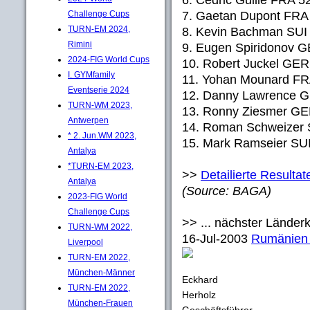
7. Gaetan Dupont FRA
Challenge Cups
TURN-EM 2024,
8. Kevin Bachman SUI
Rimini
9. Eugen Spiridonov 
2024-FIG World Cups
10. Robert Juckel GER
I. GYMfamily
11. Yohan Mounard FR
Eventserie 2024
12. Danny Lawrence 
TURN-WM 2023,
13. Ronny Ziesmer GE
Antwerpen
14. Roman Schweizer 
* 2. Jun.WM 2023,
15. Mark Ramseier SU
Antalya
*TURN-EM 2023,
>>
Detailierte Resultat
Antalya
(Source: BAGA)
2023-FIG World
Challenge Cups
>> ... nächster Länder
TURN-WM 2022,
16-Jul-2003
Rumänien 
Liverpool
TURN-EM 2022,
München-Männer
Eckhard
TURN-EM 2022,
Herholz
München-Frauen
Geschäftsführer