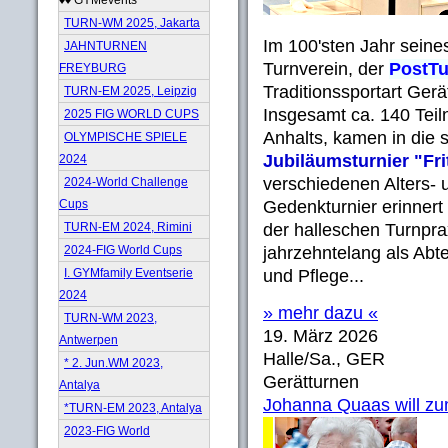
TURN-WM 2025, Jakarta
Im 100'sten Jahr seine
JAHNTURNEN
Turnverein, der
PostTu
FREYBURG
Traditionssportart Gerä
TURN-EM 2025, Leipzig
Insgesamt ca. 140 Tei
2025 FIG WORLD CUPS
Anhalts, kamen in die
OLYMPISCHE SPIELE
Jubiläumsturnier "Fr
2024
verschiedenen Alters- 
2024-World Challenge
Cups
Gedenkturnier erinnert
TURN-EM 2024, Rimini
der halleschen Turnprax
2024-FIG World Cups
jahrzehntelang als Abt
I. GYMfamily Eventserie
und Pflege...
2024
» mehr dazu «
TURN-WM 2023,
19. März 2026
Antwerpen
Halle/Sa., GER
* 2. Jun.WM 2023,
Gerätturnen
Antalya
Johanna Quaas will zum
*TURN-EM 2023, Antalya
2023-FIG World