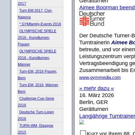
Gerätturnen
2017
Aimee Boorman beendet 
Turn-EM 2017, Cluj-
Napoca
* GYMfamily-Events 2016
OLYMPISCHE SPIELE
Der Deutsche Turner-B
2016 - Kunstturnen,
Turntrainerin
Aimee B
Frauen
betreute, und vor einem
OLYMPISCHE SPIELE
Leistungszentrum verpfl
2016 - Kunstturnen,
Vertragsbeendigung gee
Männer
Zusammenarbeit bis En
Turn-EM, 2016 Frauen,
www.gymmedia.com
Bern
Turn-EM, 2016, Männer,
» mehr dazu «
Bern
16. März 2026
Challenge Cup-Serie
Berlin, GER
2016
Gerätturnen
Deutsche Turn-Ligen
Langjährige Turntrainer
2016
TURN-WM, Glasgow
2015
Kurz vor ihrem 88.