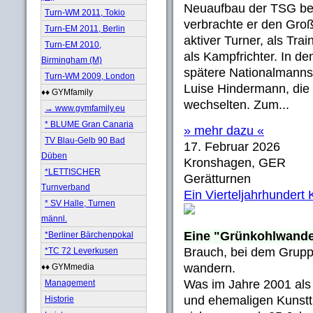
Neuaufbau der TSG bewe
Turn-WM 2011, Tokio
verbrachte er den Groß
Turn-EM 2011, Berlin
aktiver Turner, als Trai
Turn-EM 2010,
als Kampfrichter. In de
Birmingham (M)
spätere Nationalmannsc
Turn-WM 2009, London
Luise Hindermann, die 
♦♦ GYMfamily
wechselten. Zum...
→ www.gymfamily.eu
* BLUME Gran Canaria
» mehr dazu «
TV Blau-Gelb 90 Bad
17. Februar 2026
Düben
Kronshagen, GER
*LETTISCHER
Gerätturnen
Turnverband
Ein Vierteljahrhunder
* SV Halle, Turnen
männl.
Eine "Grünkohlwand
*Berliner Bärchenpokal
Brauch, bei dem Grupp
*TC 72 Leverkusen
wandern.
♦♦ GYMmedia
Was im Jahre 2001 als e
Management
und ehemaligen Kunst
Historie