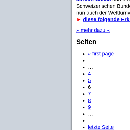
Schweizerischen Bunde
nun auch der Welttur
►
diese folgende Erk
» mehr dazu «
Seiten
« first page
…
4
5
6
7
8
9
…
letzte Seite