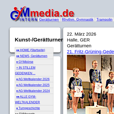
Gerätturnen
Rhythm. Gymnastik
Trampolin
22. März 2026
Kunst-/Gerätturnen
Halle, GER
Gerätturnen
♦♦ HOME (Startseite)
21. Fritz-Grüning-Ged
♦♦ NEWS, Gerätturnen
♦ GYMbörse
+ IN STILLEM
GEDENKEN ...
♦ AG Weltkalender 2026
♦ AG Weltkalender 2025
♦ AG-Weltkalender 2024
♦♦ ALLE GYM-
WELTKALENDER
♦ Turngeschichte
♦♦ GYMevents