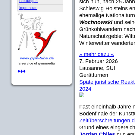
sich nun, nach 25 Jahr
Leistungen
Schleswig-Holsteins en
Impressum
ehemalige Nationaltur
Wochnowski
und sei
Grünkohlwandern nach 
Naturschutzgebiet Witt
Winterwetter wanderten
» mehr dazu «
7. Februar 2026
Lausanne, SUI
♦♦♦
Gerätturnen
Späte juristische Reakt
2024
Fast eineinhalb Jahre 
Bodenfinale der Kunstt
Zeitüberschreitungen
Grund eines eingereic
Jordan Chiles
nun erst