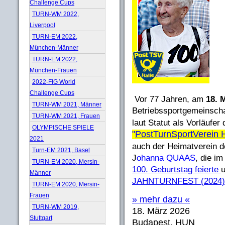
Challenge Cups
TURN-WM 2022,
Liverpool
TURN-EM 2022,
München-Männer
TURN-EM 2022,
München-Frauen
2022-FIG World
Challenge Cups
Vor 77 Jahren, am
18. 
TURN-WM 2021, Männer
Betriebssportgemeinsch
TURN-WM 2021, Frauen
laut Statut als Vorläufer
OLYMPISCHE SPIELE
"
PostTurnSportVerein H
2021
auch der Heimatverein d
Turn-EM 2021, Basel
J
ohanna QUAAS
, die i
TURN-EM 2020, Mersin-
100. Geburtstag feierte
Männer
JAHNTURNFEST (2024)
TURN-EM 2020, Mersin-
Frauen
» mehr dazu «
TURN-WM 2019,
18. März 2026
Stuttgart
Budapest, HUN