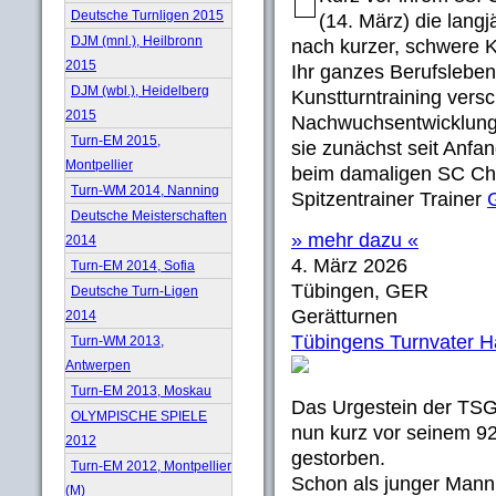
Deutsche Turnligen 2015
(14. März) die langj
DJM (mnl.), Heilbronn
nach kurzer, schwere K
2015
Ihr ganzes Berufsleben 
DJM (wbl.), Heidelberg
Kunstturntraining vers
2015
Nachwuchsentwicklung
Turn-EM 2015,
sie zunächst seit Anfan
Montpellier
beim damaligen SC Che
Turn-WM 2014, Nanning
Spitzentrainer Trainer
Deutsche Meisterschaften
» mehr dazu «
2014
4. März 2026
Turn-EM 2014, Sofia
Tübingen, GER
Deutsche Turn-Ligen
Gerätturnen
2014
Tübingens Turnvater Ha
Turn-WM 2013,
Antwerpen
Turn-EM 2013, Moskau
Das Urgestein der TSG
OLYMPISCHE SPIELE
nun kurz vor seinem 92
2012
gestorben.
Turn-EM 2012, Montpellier
Schon als junger Mann 
(M)