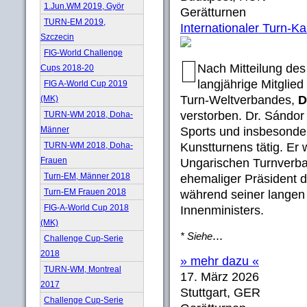
1.Jun.WM 2019, Györ
Gerätturnen
TURN-EM 2019,
Internationaler Turn-K
Szczecin
FIG-World Challenge
Nach Mitteilung des
Cups 2018-20
langjährige Mitgli
FIG A-World Cup 2019
Turn-Weltverbandes,
D
(MK)
verstorben. Dr. Sándor
TURN-WM 2018, Doha-
Männer
Sports und insbesonde
TURN-WM 2018, Doha-
Kunstturnens tätig. Er
Frauen
Ungarischen Turnverba
Turn-EM, Männer 2018
ehemaliger Präsident 
Turn-EM Frauen 2018
während seiner langen
FIG-A-World Cup 2018
Innenministers.
(MK)
...
* Siehe
Challenge Cup-Serie
2018
» mehr dazu «
TURN-WM, Montreal
17. März 2026
2017
Stuttgart, GER
Challenge Cup-Serie