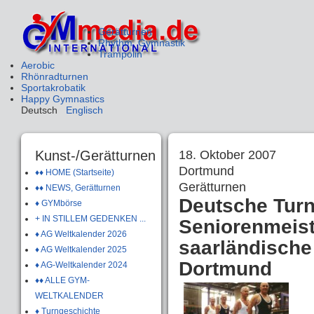
Gerätturnen
Rhythm. Gymnastik
Trampolin
Aerobic
Rhönradturnen
Sportakrobatik
Happy Gymnastics
Deutsch
Englisch
Kunst-/Gerätturnen
18. Oktober 2007
Dortmund
♦♦ HOME (Startseite)
Gerätturnen
♦♦ NEWS, Gerätturnen
Deutsche Turn
♦ GYMbörse
+ IN STILLEM GEDENKEN ...
Seniorenmeist
♦ AG Weltkalender 2026
saarländische
♦ AG Weltkalender 2025
Dortmund
♦ AG-Weltkalender 2024
♦♦ ALLE GYM-
WELTKALENDER
♦ Turngeschichte