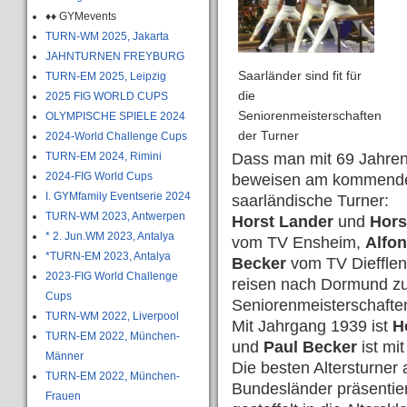
♦♦ GYMevents
TURN-WM 2025, Jakarta
JAHNTURNEN FREYBURG
Saarländer sind fit für
TURN-EM 2025, Leipzig
die
2025 FIG WORLD CUPS
Seniorenmeisterschaften
OLYMPISCHE SPIELE 2024
der Turner
2024-World Challenge Cups
TURN-EM 2024, Rimini
Dass man mit 69 Jahren 
2024-FIG World Cups
beweisen am kommend
I. GYMfamily Eventserie 2024
saarländische Turner:
TURN-WM 2023, Antwerpen
Horst Lander
und
Hors
* 2. Jun.WM 2023, Antalya
vom TV Ensheim,
Alfon
*TURN-EM 2023, Antalya
Becker
vom TV Dieffle
2023-FIG World Challenge
reisen nach Dormund z
Cups
Seniorenmeisterschaften
TURN-WM 2022, Liverpool
Mit Jahrgang 1939 ist
H
TURN-EM 2022, München-
und
Paul Becker
ist mi
Männer
Die besten Altersturner 
TURN-EM 2022, München-
Bundesländer präsentie
Frauen