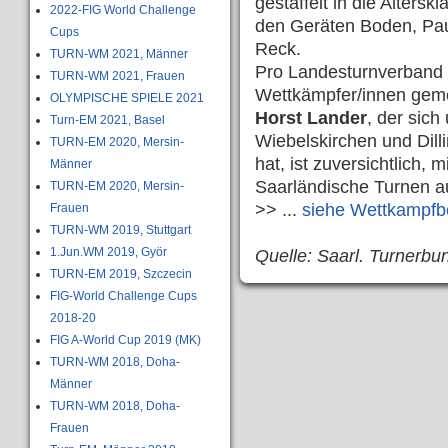
gestaffelt in die Alters
2022-FIG World Challenge
den Geräten Boden, Pau
Cups
Reck.
TURN-WM 2021, Männer
Pro Landesturnverband 
TURN-WM 2021, Frauen
Wettkämpfer/innen gem
OLYMPISCHE SPIELE 2021
Horst Lander
, der sic
Turn-EM 2021, Basel
Wiebelskirchen und Dilli
TURN-EM 2020, Mersin-
hat, ist zuversichtlich, 
Männer
Saarländische Turnen 
TURN-EM 2020, Mersin-
>> ...
siehe Wettkampfbe
Frauen
TURN-WM 2019, Stuttgart
1.Jun.WM 2019, Györ
Quelle: Saarl. Turnerbu
TURN-EM 2019, Szczecin
FIG-World Challenge Cups
2018-20
FIG A-World Cup 2019 (MK)
TURN-WM 2018, Doha-
Männer
TURN-WM 2018, Doha-
Frauen