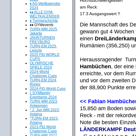
Höchstschwierigkeiten
♦ AG-Weltkalender
am Reck:
2024
♦♦ ALLE GYM-
17.3 Ausgangswert !!
WELTKALENDER
♦ Turngeschichte
Die Mannschaft des D
♦♦ GYMevents
TURN-WM 2025,
gewann gut 4 Wochen v
Jakarta
einen
DreiLänderkam
JAHNTURNEN
FREYBURG
Rumänien (356,250) un
TURN-EM 2025,
Leipzig
2025 FIG WORLD
Heraussragender Turn
CUPS
OLYMPISCHE
Hambüchen
, der ein
SPIELE 2024
2024-World
erreichte, vor dem R
Challenge Cups
und vor dem zweiten 
TURN-EM 2024,
Rimini
der 88,900 Punkte erre
2024-FIG World Cups
I. GYMfamily
Eventserie 2024
<< Fabian Hambüche
TURN-WM 2023,
Antwerpen
15,850 am Boden sowie
* 2. Jun.WM 2023,
Antalya
Reck - mit der rekordv
*TURN-EM 2023,
Note die besten Einzelw
Antalya
2023-FIG World
LÄNDERKAMPF Deuts
Challenge Cups
TURN-WM 2022,