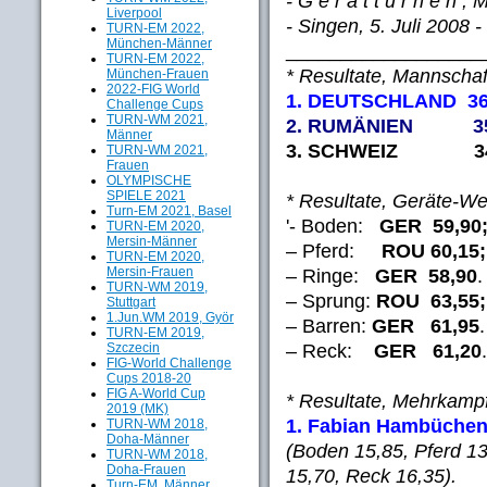
- G e r ä t t u r n e n ,
Liverpool
- Singen, 5. Juli 2008 -
TURN-EM 2022,
München-Männer
__________________
TURN-EM 2022,
* Resultate, Mannscha
München-Frauen
2022-FIG World
1. DEUTSCHLAND 36
Challenge Cups
TURN-WM 2021,
2. RUMÄNIEN 35
Männer
3. SCHWEIZ 34
TURN-WM 2021,
Frauen
OLYMPISCHE
SPIELE 2021
* Resultate, Geräte-We
Turn-EM 2021, Basel
'- Boden:
GER 59,90
TURN-EM 2020,
Mersin-Männer
– Pferd:
ROU 60,15;
TURN-EM 2020,
Mersin-Frauen
– Ringe:
GER 58,90
TURN-WM 2019,
– Sprung:
ROU 63,55
Stuttgart
1.Jun.WM 2019, Györ
– Barren:
GER 61,95
TURN-EM 2019,
– Reck:
GER 61,20
Szczecin
FIG-World Challenge
Cups 2018-20
FIG A-World Cup
* Resultate, Mehrkamp
2019 (MK)
1. Fabian Hambüche
TURN-WM 2018,
Doha-Männer
(Boden 15,85, Pferd 13
TURN-WM 2018,
Doha-Frauen
15,70, Reck 16,35).
Turn-EM, Männer