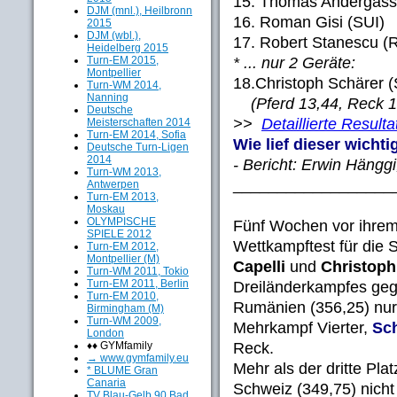
15. Thomas Andergas
DJM (mnl.), Heilbronn
16. Roman Gisi 
2015
DJM (wbl.),
17. Robert Stanesc
Heidelberg 2015
* ... nur 2 Geräte:
Turn-EM 2015,
Montpellier
18.Christoph Schär
Turn-WM 2014,
Nanning
(Pferd 13,44, Reck 1
Deutsche
>>
Detaillierte Resulta
Meisterschaften 2014
Turn-EM 2014, Sofia
Wie lief dieser wichti
Deutsche Turn-Ligen
2014
- Bericht: Erwin Hängg
Turn-WM 2013,
__________________
Antwerpen
Turn-EM 2013,
Moskau
OLYMPISCHE
Fünf Wochen vor ihrem 
SPIELE 2012
Wettkampftest für die
Turn-EM 2012,
Montpellier (M)
Capelli
und
Christoph
Turn-WM 2011, Tokio
Turn-EM 2011, Berlin
Dreiländerkampfes geg
Turn-EM 2010,
Rumänien (356,25) nur
Birmingham (M)
Turn-WM 2009,
Mehrkampf Vierter,
Sc
London
Reck.
♦♦ GYMfamily
→ www.gymfamily.eu
Mehr als der dritte Pla
* BLUME Gran
Canaria
Schweiz (349,75) nicht
TV Blau-Gelb 90 Bad