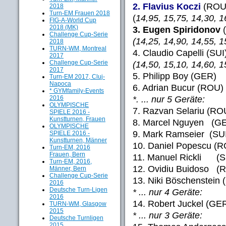
2. Flavius Koczi
(
2018
Turn-EM Frauen 2018
(
14,95, 15,75, 14,30, 1
FIG-A-World Cup
2018 (MK)
3. Eugen Spiridonov
Challenge Cup-Serie
(14,25, 14,90, 14,55, 1
2018
TURN-WM, Montreal
4. Claudio Capelli
2017
Challenge Cup-Serie
(14,50, 15,10, 14,60, 1
2017
5. Philipp Boy (
Turn-EM 2017, Cluj-
Napoca
6. Adrian Bucur (
* GYMfamily-Events
*. ... nur 5 Geräte:
2016
OLYMPISCHE
7. Razvan Selariu 
SPIELE 2016 -
Kunstturnen, Frauen
8. Marcel Nguyen (
OLYMPISCHE
9. Mark Ramseier (
SPIELE 2016 -
Kunstturnen, Männer
10. Daniel Popescu (
Turn-EM, 2016
Frauen, Bern
11. Manuel Rickli (
Turn-EM, 2016,
12. Ovidiu Buidoso (
Männer, Bern
Challenge Cup-Serie
13. Niki Böschenstein 
2016
Deutsche Turn-Ligen
* ... nur 4 Geräte:
2016
14. Robert Juckel (
TURN-WM, Glasgow
2015
* ... nur 3 Geräte:
Deutsche Turnligen
2015