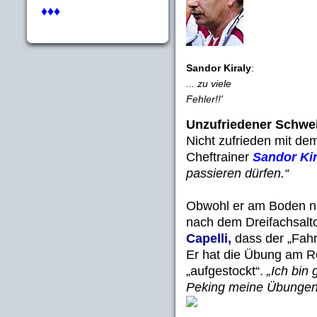
♦♦♦
Sandor Kiraly
:
... zu viele
Fehler!!'
Unzufriedener Schwe
Nicht zufrieden mit d
Cheftrainer
Sandor Kir
passieren dürfen.“
Obwohl er am Boden na
nach dem Dreifachsalt
Capelli,
dass der „Fahr
Er hat die Übung am 
„aufgestockt“.
„Ich bin 
Peking meine Übungen s