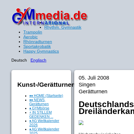
Gerätturnen
Rhythm. Gymnastik
Trampolin
Aerobic
Rhönradturnen
Sportakrobatik
Happy Gymnastics
Deutsch
Englisch
05. Juli 2008
Kunst-/Gerätturnen
Singen
Gerätturnen
♦♦ HOME (Startseite)
♦♦ NEWS,
Deutschlands
Gerätturnen
♦ GYMbörse
Dreiländerka
+ IN STILLEM
GEDENKEN ...
♦ AG Weltkalender
2026
♦ AG Weltkalender
2025