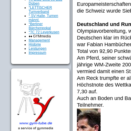
Europameisterschaften 
Düben
*LETTISCHER
die Schweiz wurde Sie
Turnverband
* SV Halle, Turnen
männl.
Deutschland und Ru
*Berliner
Bärchenpokal
Olympiavorbereitung,
*TC 72 Leverkusen
♦♦ GYMmedia
Deutschen klar im Rück
Management
war Fabian Hambüchen
Historie
Leistungen
Total von 92,90 Punkt
Impressum
Am Pferd, seiner schwäc
jährige WM-Zweite 200
vermied damit einen St
Am Reck trumpfte er al
Höchstnote des Wettka
7,30 auf.
Auch an Boden und Barr
Teilnehmer.