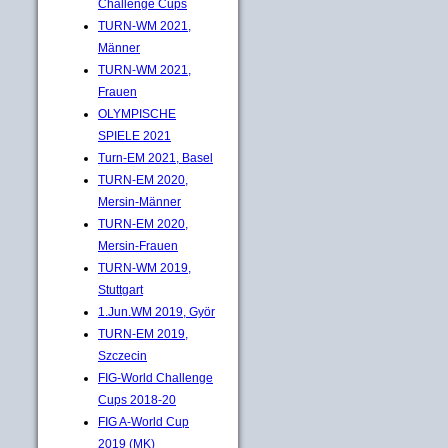
Challenge Cups
TURN-WM 2021,
Männer
TURN-WM 2021,
Frauen
OLYMPISCHE
SPIELE 2021
Turn-EM 2021, Basel
TURN-EM 2020,
Mersin-Männer
TURN-EM 2020,
Mersin-Frauen
TURN-WM 2019,
Stuttgart
1.Jun.WM 2019, Györ
TURN-EM 2019,
Szczecin
FIG-World Challenge
Cups 2018-20
FIG A-World Cup
2019 (MK)