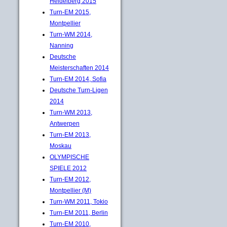
Heidelberg 2015
Turn-EM 2015,
Montpellier
Turn-WM 2014,
Nanning
Deutsche
Meisterschaften 2014
Turn-EM 2014, Sofia
Deutsche Turn-Ligen
2014
Turn-WM 2013,
Antwerpen
Turn-EM 2013,
Moskau
OLYMPISCHE
SPIELE 2012
Turn-EM 2012,
Montpellier (M)
Turn-WM 2011, Tokio
Turn-EM 2011, Berlin
Turn-EM 2010,