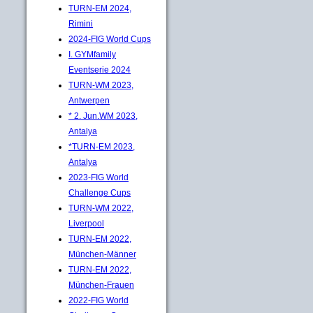
TURN-EM 2024,
Rimini
2024-FIG World Cups
I. GYMfamily
Eventserie 2024
TURN-WM 2023,
Antwerpen
* 2. Jun.WM 2023,
Antalya
*TURN-EM 2023,
Antalya
2023-FIG World
Challenge Cups
TURN-WM 2022,
Liverpool
TURN-EM 2022,
München-Männer
TURN-EM 2022,
München-Frauen
2022-FIG World