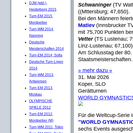
DJM (wbl.),
Schwaninger
(TV Wat
Heidelberg 2015
((Mttersburg; 47,650).
Turn-EM 2015,
Bei den Männern feiert
Montpellier
Matiev
(Innsbrucker T
Turn-WM 2014,
mit 75,700 Punkten ber
Nanning
Vetter
(TS Lustenau; 
Deutsche
Linz-Lustenau; 67,100)
Meisterschaften 2014
Am Schlusstag der 80.
Turn-EM 2014, Sofia
Staatsmeisterschaften..
Deutsche Turn-Ligen
2014
» mehr dazu «
Turn-WM 2013,
31. Mai 2026
Antwerpen
Koper, SLO
Turn-EM 2013,
Gerätturnen
Moskau
WORLD GYMNASTICS: W
OLYMPISCHE
SPIELE 2012
Turn-EM 2012,
Für die Weltcup-Serie 
Montpellier (M)
"WORLD GYMNASTI
Turn-WM 2011, Tokio
sechs Events ausgeschr