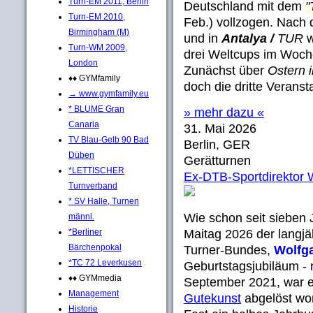
Turn-EM 2011, Berlin
Deutschland mit dem
"
Turn-EM 2010,
Feb.) vollzogen. Nach
Birmingham (M)
und in
Antalya /
TUR
w
Turn-WM 2009,
drei Weltcups im Woch
London
Zunächst über
Ostern 
♦♦ GYMfamily
doch die dritte Verans
→ www.gymfamily.eu
* BLUME Gran
» mehr dazu «
Canaria
31. Mai 2026
TV Blau-Gelb 90 Bad
Berlin, GER
Düben
Gerätturnen
*LETTISCHER
Ex-DTB-Sportdirektor 
Turnverband
* SV Halle, Turnen
Wie schon seit sieben
männl.
*Berliner
Maitag 2026 der langjä
Bärchenpokal
Turner-Bundes,
Wolfg
*TC 72 Leverkusen
Geburtstagsjubiläum - 
♦♦ GYMmedia
September 2021, war e
Management
Gutekunst
abgelöst wor
Historie