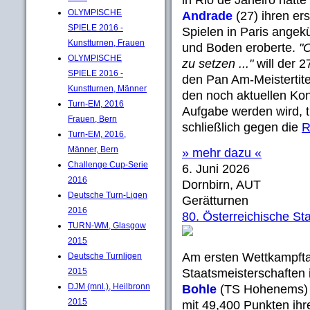
in Rio de Janeiro hatte
OLYMPISCHE
Andrade
(27) ihren er
SPIELE 2016 -
Spielen in Paris angek
Kunstturnen, Frauen
und Boden eroberte.
"
OLYMPISCHE
zu setzen ..."
will der 2
SPIELE 2016 -
den Pan Am-Meistertit
Kunstturnen, Männer
den noch aktuellen Kon
Turn-EM, 2016
Aufgabe werden wird, t
Frauen, Bern
schließlich gegen die
R
Turn-EM, 2016,
Männer, Bern
» mehr dazu «
Challenge Cup-Serie
6. Juni 2026
2016
Dornbirn, AUT
Deutsche Turn-Ligen
Gerätturnen
2016
80. Österreichische St
TURN-WM, Glasgow
2015
Am ersten Wettkampfta
Deutsche Turnligen
2015
Staatsmeisterschaften
DJM (mnl.), Heilbronn
Bohle
(TS Hohenems) v
2015
mit 49,400 Punkten ihr