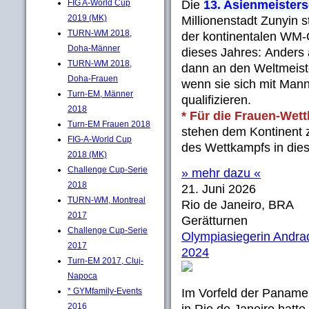
FIG A-World Cup
Die
13. Asienmeisters
2019 (MK)
Millionenstadt Zunyin 
TURN-WM 2018,
der kontinentalen WM-Q
Doha-Männer
dieses Jahres: Anders 
TURN-WM 2018,
dann an den Weltmeist
Doha-Frauen
wenn sie sich mit Mann
Turn-EM, Männer
qualifizieren.
2018
* Für die Frauen-Wet
Turn-EM Frauen 2018
stehen dem Kontinent 
FIG-A-World Cup
des Wettkampfs in dies
2018 (MK)
Challenge Cup-Serie
» mehr dazu «
2018
21. Juni 2026
TURN-WM, Montreal
Rio de Janeiro, BRA
2017
Gerätturnen
Challenge Cup-Serie
Olympiasiegerin Andra
2017
2024
Turn-EM 2017, Cluj-
Napoca
* GYMfamily-Events
Im Vorfeld der Paname
2016