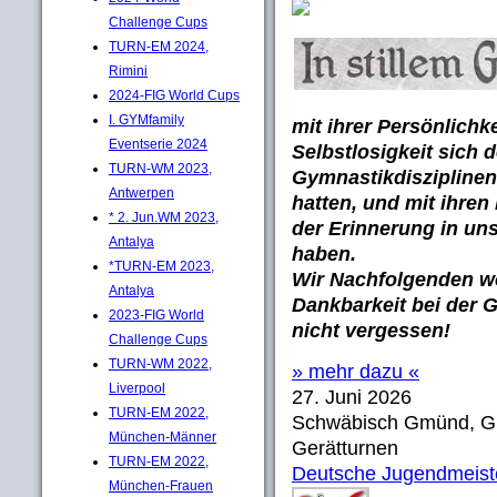
Challenge Cups
TURN-EM 2024,
Rimini
2024-FIG World Cups
I. GYMfamily
mit ihrer Persönlichk
Eventserie 2024
Selbstlosigkeit sich 
TURN-WM 2023,
Gymnastikdisziplinen
Antwerpen
hatten, und mit ihre
* 2. Jun.WM 2023,
der Erinnerung in un
Antalya
haben.
*TURN-EM 2023,
Wir Nachfolgenden wo
Antalya
Dankbarkeit bei der 
2023-FIG World
nicht vergessen!
Challenge Cups
TURN-WM 2022,
» mehr dazu «
Liverpool
27. Juni 2026
TURN-EM 2022,
Schwäbisch Gmünd, 
München-Männer
Gerätturnen
TURN-EM 2022,
Deutsche Jugendmeiste
München-Frauen