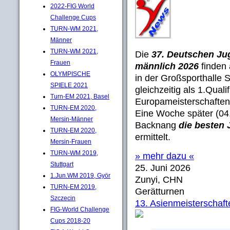
2022-FIG World
Challenge Cups
TURN-WM 2021,
Männer
TURN-WM 2021,
Die
37. Deutschen Ju
Frauen
männlich 2026
finden 
OLYMPISCHE
in der Großsporthalle 
SPIELE 2021
gleichzeitig als 1.Quali
Turn-EM 2021, Basel
Europameisterschaften 
TURN-EM 2020,
Eine Woche später (04.
Mersin-Männer
Backnang
die besten
TURN-EM 2020,
ermittelt.
Mersin-Frauen
TURN-WM 2019,
» mehr dazu «
Stuttgart
25. Juni 2026
1.Jun.WM 2019, Györ
Zunyi, CHN
TURN-EM 2019,
Gerätturnen
Szczecin
13. Asienmeisterschaf
FIG-World Challenge
Cups 2018-20