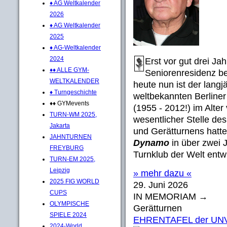
♦ AG Weltkalender
2026
♦ AG Weltkalender
2025
♦ AG-Weltkalender
2024
Erst vor gut drei Ja
♦♦ ALLE GYM-
Seniorenresidenz be
WELTKALENDER
heute nun ist der langj
♦ Turngeschichte
weltbekannten Berline
♦♦ GYMevents
(1955 - 2012!) im Alter
TURN-WM 2025,
wesentlicher Stelle de
Jakarta
und Gerätturnens hatt
JAHNTURNEN
Dynamo
in über zwei 
FREYBURG
Turnklub der Welt entwic
TURN-EM 2025,
Leipzig
» mehr dazu «
2025 FIG WORLD
29. Juni 2026
CUPS
IN MEMORIAM →
OLYMPISCHE
Gerätturnen
SPIELE 2024
EHRENTAFEL der U
2024-World