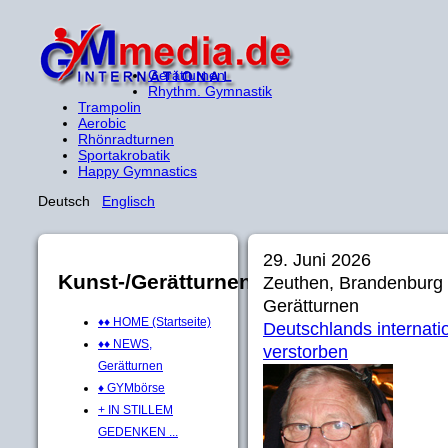
Gerätturnen
Rhythm. Gymnastik
Trampolin
Aerobic
Rhönradturnen
Sportakrobatik
Happy Gymnastics
Deutsch
Englisch
29. Juni 2026
Kunst-/Gerätturnen
Zeuthen, Brandenburg
Gerätturnen
♦♦ HOME (Startseite)
Deutschlands internati
♦♦ NEWS,
verstorben
Gerätturnen
♦ GYMbörse
+ IN STILLEM
GEDENKEN ...