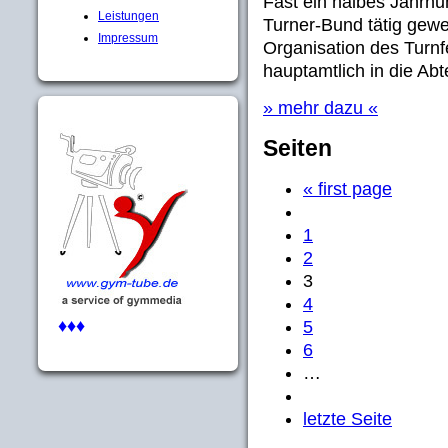
Fast ein halbes Jahrhu
Leistungen
Turner-Bund tätig gewe
Impressum
Organisation des Turnf
hauptamtlich in die Ab
» mehr dazu «
Seiten
« first page
1
2
3
4
♦♦♦
5
6
…
letzte Seite