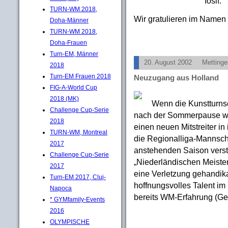
Iosif.
TURN-WM 2018,
Wir gratulieren im Namen 
Doha-Männer
TURN-WM 2018,
Doha-Frauen
Turn-EM, Männer
20. August 2002
Mettinge
2018
Turn-EM Frauen 2018
Neuzugang aus Holland
FIG-A-World Cup
2018 (MK)
Wenn die Kunstturnsc
Challenge Cup-Serie
nach der Sommerpause wie
2018
einen neuen Mitstreiter i
TURN-WM, Montreal
die Regionalliga-Mannscha
2017
anstehenden Saison verst
Challenge Cup-Serie
„Niederländischen Meister
2017
eine Verletzung gehandikap
Turn-EM 2017, Cluj-
hoffnungsvolles Talent im
Napoca
bereits WM-Erfahrung (Gen
* GYMfamily-Events
2016
OLYMPISCHE