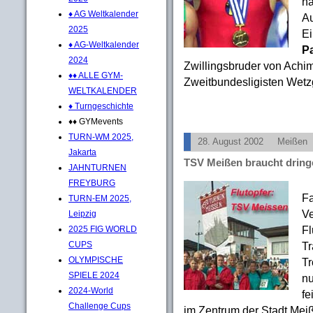
na
♦ AG Weltkalender
Au
2025
Ei
♦ AG-Weltkalender
P
2024
Zwillingsbruder von Achim
♦♦ ALLE GYM-
Zweitbundesligisten Wetz
WELTKALENDER
♦ Turngeschichte
♦♦ GYMevents
TURN-WM 2025,
28. August 2002
Meißen
Jakarta
TSV Meißen braucht dring
JAHNTURNEN
FREYBURG
Fa
TURN-EM 2025,
Ve
Leipzig
Fl
2025 FIG WORLD
Tr
CUPS
OLYMPISCHE
Tr
SPIELE 2024
nu
2024-World
fe
Challenge Cups
im Zentrum der Stadt Meiß