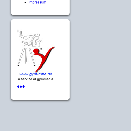
Impressum
♦♦♦