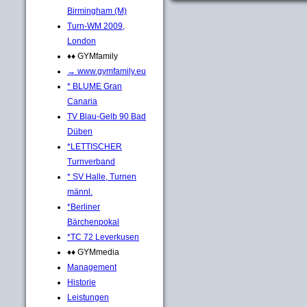
Birmingham (M)
Turn-WM 2009,
London
♦♦ GYMfamily
→ www.gymfamily.eu
* BLUME Gran
Canaria
TV Blau-Gelb 90 Bad
Düben
*LETTISCHER
Turnverband
* SV Halle, Turnen
männl.
*Berliner
Bärchenpokal
*TC 72 Leverkusen
♦♦ GYMmedia
Management
Historie
Leistungen