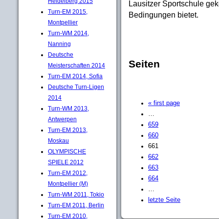
Heidelberg 2015
Lausitzer Sportschule ge
Turn-EM 2015,
Bedingungen bietet.
Montpellier
Turn-WM 2014,
Nanning
Deutsche
Seiten
Meisterschaften 2014
Turn-EM 2014, Sofia
Deutsche Turn-Ligen
2014
« first page
Turn-WM 2013,
…
Antwerpen
659
Turn-EM 2013,
660
Moskau
661
OLYMPISCHE
662
SPIELE 2012
663
Turn-EM 2012,
664
Montpellier (M)
…
Turn-WM 2011, Tokio
letzte Seite
Turn-EM 2011, Berlin
Turn-EM 2010,