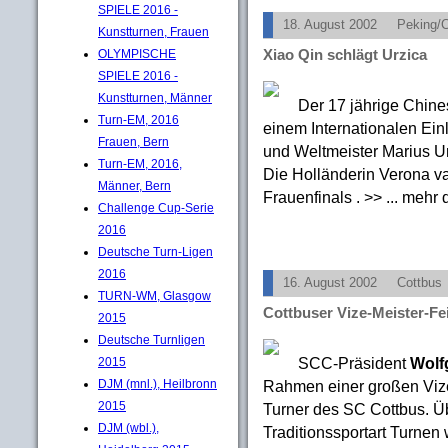
SPIELE 2016 -
18. August 2002
Peking/
Kunstturnen, Frauen
Xiao Qin schlägt Urzica
OLYMPISCHE
SPIELE 2016 -
Kunstturnen, Männer
Der 17 jährige Chine
Turn-EM, 2016
einem Internationalen Ei
Frauen, Bern
und Weltmeister Marius U
Turn-EM, 2016,
Die Holländerin Verona v
Männer, Bern
Frauenfinals . >> ... mehr
Challenge Cup-Serie
2016
Deutsche Turn-Ligen
2016
16. August 2002
Cottbus
TURN-WM, Glasgow
Cottbuser Vize-Meister-Fe
2015
Deutsche Turnligen
SCC-Präsident
Wolf
2015
Rahmen einer großen Vize-
DJM (mnl.), Heilbronn
2015
Turner des SC Cottbus. Ü
DJM (wbl.),
Traditionssportart Turnen