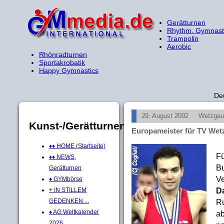
Gerätturnen
Rhythm. Gymnast
Trampolin
Aerobic
Rhönradturnen
Sportakrobatik
Happy Gymnastics
De
29. August 2002
Wetzgau
Kunst-/Gerätturnen
Europameister für TV Wet
♦♦ HOME (Startseite)
Fü
♦♦ NEWS,
Bu
Gerätturnen
Ve
♦ GYMbörse
D
+ IN STILLEM
R
GEDENKEN ...
♦ AG Weltkalender
ab
2026