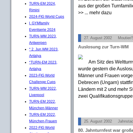
TURN-EM 2024,
aus der großen Turnfamili
Rimini
>> ... mehr dazu
2024-FIG World Cups
I. GYMfamily
Eventserie 2024
TURN-WM 2023,
27. August 2002
Moutier
Antwerpen
Auslosung zur Turn-WM
* 2. Jun.WM 2023,
Antalya
Am Sitz des Weltturn
*TURN-EM 2023,
wurde gestern die Auslosu
Antalya
Männer und Frauen vorge
2023-FIG World
Debrecen (Ungarn) stattf
Challenge Cups
Ländern mit 2 und mehr Sta
TURN-WM 2022,
Liverpool
zwei Qualifikationsgrupp
TURN-EM 2022,
München-Männer
TURN-EM 2022,
München-Frauen
25. August 2002
Jahnstad
2022-FIG World
80. Jahnturnfest war große