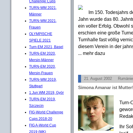
Challenge Cups
TURN-WM 2021,
Im 150. Todesjahrs d
Männer
Jahn wurde das 80. Jahntu
TURN-WM 2021,
ein voller Erfolg. Obwohl 
Frauen
erschien eine große Turn
OLYMPISCHE
Turnhalle fast völlig verni
SPIELE 2021
diesem Verein in der jahn
Turn-EM 2021, Basel
... mehr dazu
TURN-EM 2020,
Mersin-Männer
TURN-EM 2020,
Mersin-Frauen
21. August 2002
Rumänie
TURN-WM 2019,
Stuttgart
Simona Amanar ist Mutter
1.Jun.WM 2019, Györ
TURN-EM 2019,
Turn-O
Szczecin
geword
FIG-World Challenge
Redakt
Cups 2018-20
FIG A-World Cup
Ihr So
2019 (MK)