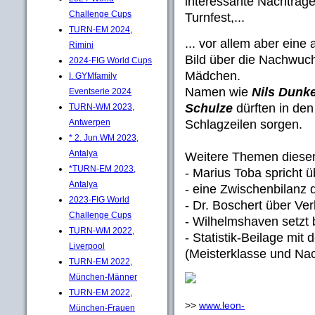
interessante Nachträg
Challenge Cups
Turnfest,...
TURN-EM 2024,
... vor allem aber eine
Rimini
Bild über die Nachwuc
2024-FIG World Cups
Mädchen.
I. GYMfamily
Namen wie
Nils Dunke
Eventserie 2024
Schulze
dürften in den
TURN-WM 2023,
Schlagzeilen sorgen.
Antwerpen
* 2. Jun.WM 2023,
Antalya
Weitere Themen diese
*TURN-EM 2023,
- Marius Toba spricht 
Antalya
- eine Zwischenbilanz 
2023-FIG World
- Dr. Boschert über Ve
Challenge Cups
- Wilhelmshaven setzt 
TURN-WM 2022,
- Statistik-Beilage mi
Liverpool
(Meisterklasse und Na
TURN-EM 2022,
München-Männer
TURN-EM 2022,
>>
www.leon-
München-Frauen