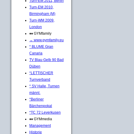
Turn-EM 2011, Berlin
Turn-EM 2010,
Birmingham (M)
Turn-WM 2009,
London
♦♦ GYMfamily
→ www.gymfamily.eu
* BLUME Gran
Canaria
TV Blau-Gelb 90 Bad
Düben
*LETTISCHER
Turnverband
* SV Halle, Turnen
männl.
*Berliner
Bärchenpokal
*TC 72 Leverkusen
♦♦ GYMmedia
Management
Historie