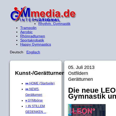
Gerätturnen
Rhythm. Gymnastik
Trampolin
Aerobic
Rhönradturnen
Sportakrobatik
Happy Gymnastics
Deutsch
Englisch
05. Juli 2013
Kunst-/Gerätturnen
Ostfildern
Gerätturnen
♦♦ HOME (Startseite)
Die neue LEO
♦♦ NEWS,
Gymnastik u
Gerätturnen
♦ GYMbörse
+ IN STILLEM
GEDENKEN ...