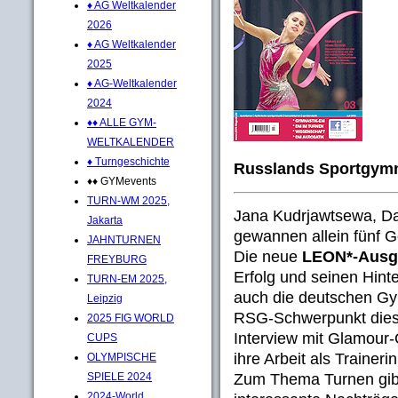
♦ AG Weltkalender
2026
♦ AG Weltkalender
2025
♦ AG-Weltkalender
2024
♦♦ ALLE GYM-
WELTKALENDER
♦ Turngeschichte
Russlands Sportgymna
♦♦ GYMevents
TURN-WM 2025,
Jana Kudrjawtsewa, D
Jakarta
gewannen allein fünf G
JAHNTURNEN
Die neue
LEON*-Ausg
FREYBURG
Erfolg und seinen Hint
TURN-EM 2025,
auch die deutschen Gy
Leipzig
RSG-Schwerpunkt diese
2025 FIG WORLD
Interview mit Glamour-
CUPS
ihre Arbeit als Trainer
OLYMPISCHE
Zum Thema Turnen gibt
SPIELE 2024
2024-World