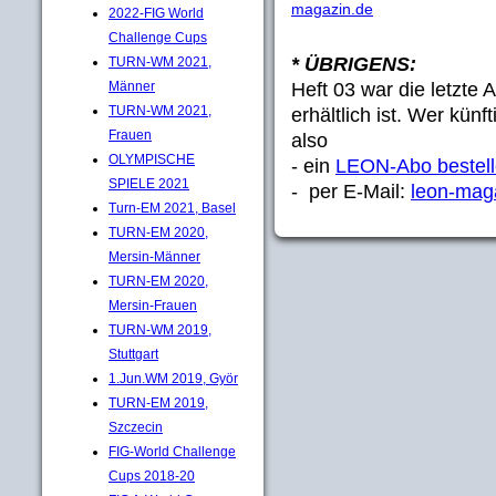
magazin.de
2022-FIG World
Challenge Cups
* ÜBRIGENS:
TURN-WM 2021,
Heft 03 war die letzte
Männer
TURN-WM 2021,
erhältlich ist. Wer künf
Frauen
also
OLYMPISCHE
- ein
LEON-Abo bestel
SPIELE 2021
- per E-Mail:
leon-mag
Turn-EM 2021, Basel
TURN-EM 2020,
Mersin-Männer
TURN-EM 2020,
Mersin-Frauen
TURN-WM 2019,
Stuttgart
1.Jun.WM 2019, Györ
TURN-EM 2019,
Szczecin
FIG-World Challenge
Cups 2018-20