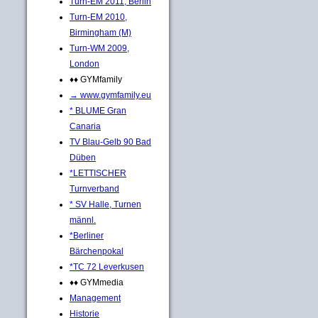
Turn-EM 2011, Berlin
Turn-EM 2010,
Birmingham (M)
Turn-WM 2009,
London
♦♦ GYMfamily
→ www.gymfamily.eu
* BLUME Gran
Canaria
TV Blau-Gelb 90 Bad
Düben
*LETTISCHER
Turnverband
* SV Halle, Turnen
männl.
*Berliner
Bärchenpokal
*TC 72 Leverkusen
♦♦ GYMmedia
Management
Historie