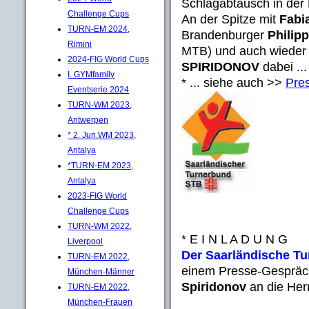
Schlagabtausch in der
Challenge Cups
An der Spitze mit
Fab
TURN-EM 2024,
Brandenburger
Philip
Rimini
MTB) und auch wieder
2024-FIG World Cups
SPIRIDONOV
dabei ...
I. GYMfamily
* ... siehe auch >>
Pres
Eventserie 2024
TURN-WM 2023,
Antwerpen
* 2. Jun.WM 2023,
Antalya
*TURN-EM 2023,
Antalya
2023-FIG World
Challenge Cups
TURN-WM 2022,
* E I N L A D U N G
Liverpool
Der Saarländische T
TURN-EM 2022,
einem Presse-Gespräc
München-Männer
Spiridonov
an die He
TURN-EM 2022,
München-Frauen