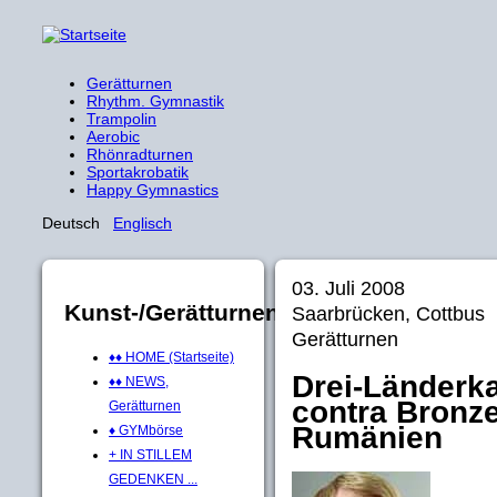
Gerätturnen
Rhythm. Gymnastik
Trampolin
Aerobic
Rhönradturnen
Sportakrobatik
Happy Gymnastics
Deutsch
Englisch
03. Juli 2008
Kunst-/Gerätturnen
Saarbrücken, Cottbus
Gerätturnen
♦♦ HOME (Startseite)
Drei-Länderk
♦♦ NEWS,
contra Bronz
Gerätturnen
Rumänien
♦ GYMbörse
+ IN STILLEM
GEDENKEN ...