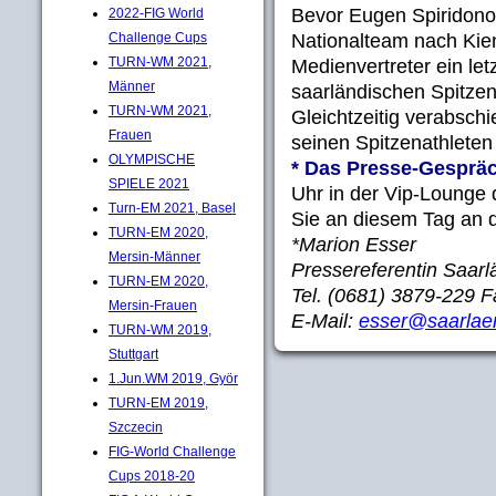
Bevor Eugen Spiridono
2022-FIG World
Nationalteam nach Kien
Challenge Cups
TURN-WM 2021,
Medienvertreter ein le
Männer
saarländischen Spitzen
TURN-WM 2021,
Gleichtzeitig verabsch
Frauen
seinen Spitzenathleten
OLYMPISCHE
* Das Presse-Gesprä
SPIELE 2021
Uhr in der Vip-Lounge 
Turn-EM 2021, Basel
Sie an diesem Tag an d
TURN-EM 2020,
*Marion Esser
Mersin-Männer
Pressereferentin Saar
TURN-EM 2020,
Tel. (0681) 3879-229 
Mersin-Frauen
E-Mail:
esser@saarlaen
TURN-WM 2019,
Stuttgart
1.Jun.WM 2019, Györ
TURN-EM 2019,
Szczecin
FIG-World Challenge
Cups 2018-20