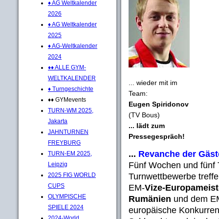
♦ AG Weltkalender
2026
♦ AG Weltkalender
2025
♦ AG-Weltkalender
2024
♦♦ ALLE GYM-
WELTKALENDER
... wieder mit im
♦ Turngeschichte
Team:
♦♦ GYMevents
Eugen Spiridonov
TURN-WM 2025,
(TV Bous)
Jakarta
... lädt zum
JAHNTURNEN
Pressegespräch!
FREYBURG
...
Revanche der Gäst
TURN-EM 2025,
Fünf Wochen und fünf 
Leipzig
Turnwettbewerbe treff
2025 FIG WORLD
CUPS
EM-
Vize-Europameist
OLYMPISCHE
Rumänien
und dem E
SPIELE 2024
europäische Konkurren
2024-World