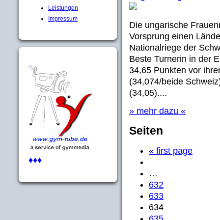
Leistungen
Impressum
Die ungarische Frauen
Vorsprung einen Lände
Nationalriege der Schw
Beste Turnerin in der 
34,65 Punkten vor ihre
(34,074/beide Schweiz
(34,05)....
» mehr dazu «
Seiten
« first page
♦♦♦
…
632
633
634
635