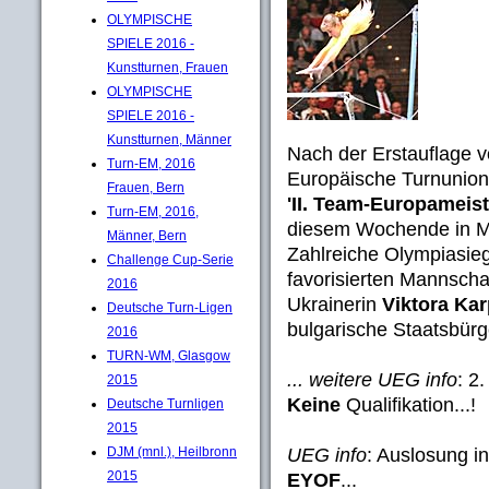
OLYMPISCHE
SPIELE 2016 -
Kunstturnen, Frauen
OLYMPISCHE
SPIELE 2016 -
Kunstturnen, Männer
Nach der Erstauflage vo
Turn-EM, 2016
Europäische Turnunion
Frauen, Bern
'II. Team-Europameis
Turn-EM, 2016,
diesem Wochende in 
Männer, Bern
Zahlreiche Olympiasieg
Challenge Cup-Serie
favorisierten Mannschaf
2016
Ukrainerin
Viktora Ka
Deutsche Turn-Ligen
bulgarische Staatsbürge
2016
TURN-WM, Glasgow
... weitere UEG info
: 2
2015
Keine
Qualifikation...!
Deutsche Turnligen
2015
DJM (mnl.), Heilbronn
UEG info
: Auslosung i
2015
EYOF
...