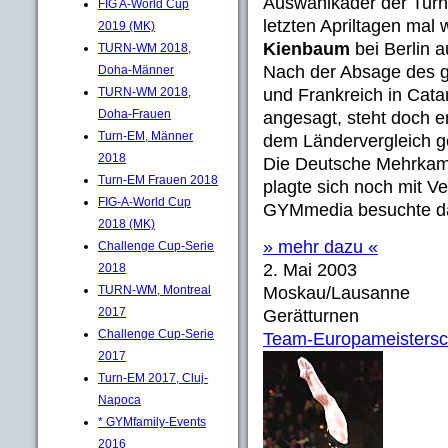
Auswahlkader der Turn
FIG A-World Cup
letzten Apriltagen mal
2019 (MK)
Kienbaum
bei Berlin a
TURN-WM 2018,
Nach der Absage des g
Doha-Männer
TURN-WM 2018,
und Frankreich in Cata
Doha-Frauen
angesagt, steht doch e
Turn-EM, Männer
dem Ländervergleich ge
2018
Die Deutsche Mehrkam
Turn-EM Frauen 2018
plagte sich noch mit Ve
FIG-A-World Cup
GYMmedia besuchte da
2018 (MK)
» mehr dazu «
Challenge Cup-Serie
2. Mai 2003
2018
TURN-WM, Montreal
Moskau/Lausanne
2017
Gerätturnen
Challenge Cup-Serie
Team-Europameistersc
2017
Turn-EM 2017, Cluj-
Napoca
* GYMfamily-Events
2016