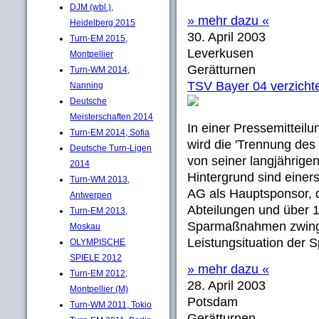
DJM (wbl.),
» mehr dazu «
Heidelberg 2015
30. April 2003
Turn-EM 2015,
Leverkusen
Montpellier
Gerätturnen
Turn-WM 2014,
TSV Bayer 04 verzichte
Nanning
Deutsche
Meisterschaften 2014
In einer Pressemitteil
Turn-EM 2014, Sofia
wird die 'Trennung des 
Deutsche Turn-Ligen
von seiner langjährigen
2014
Hintergrund sind einers
Turn-WM 2013,
AG als Hauptsponsor, d
Antwerpen
Abteilungen und über 1
Turn-EM 2013,
Sparmaßnahmen zwingt,
Moskau
Leistungsituation der S
OLYMPISCHE
SPIELE 2012
» mehr dazu «
Turn-EM 2012,
28. April 2003
Montpellier (M)
Potsdam
Turn-WM 2011, Tokio
Gerätturnen