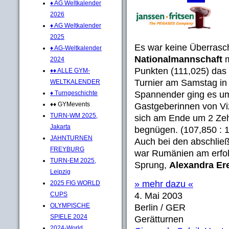
♦ AG Weltkalender
2026
♦ AG Weltkalender
2025
Es war keine Überras
♦ AG-Weltkalender
Nationalmannschaft
m
2024
Punkten (111,025) das 
♦♦ ALLE GYM-
Turnier am Samstag in
WELTKALENDER
♦ Turngeschichte
Spannender ging es um
♦♦ GYMevents
Gastgeberinnen von Vi
TURN-WM 2025,
sich am Ende um 2 Zehn
Jakarta
begnügen. (107,850 : 1
JAHNTURNEN
Auch bei den abschlie
FREYBURG
war Rumänien am erfol
TURN-EM 2025,
Sprung,
Alexandra Er
Leipzig
» mehr dazu «
2025 FIG WORLD
CUPS
4. Mai 2003
OLYMPISCHE
Berlin / GER
SPIELE 2024
Gerätturnen
2024-World