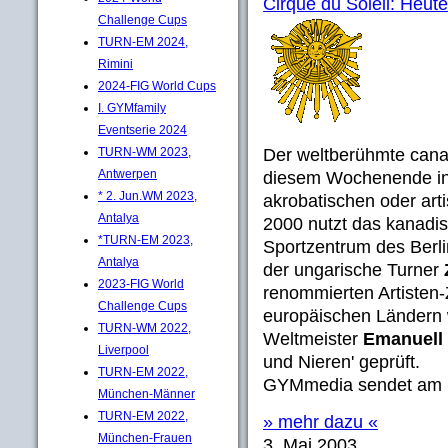
Cirque du Soleil: Heute
Challenge Cups
TURN-EM 2024,
Rimini
2024-FIG World Cups
I. GYMfamily
Eventserie 2024
TURN-WM 2023,
Der weltberühmte can
Antwerpen
diesem Wochenende in B
* 2. Jun.WM 2023,
akrobatischen oder art
Antalya
2000 nutzt das kanadi
*TURN-EM 2023,
Sportzentrum des Berli
Antalya
der ungarische Turner
2023-FIG World
renommierten Artisten-
Challenge Cups
europäischen Ländern 
TURN-WM 2022,
Weltmeister
Emanuell
Liverpool
und Nieren' geprüft.
TURN-EM 2022,
GYMmedia sendet am Mo
München-Männer
TURN-EM 2022,
» mehr dazu «
München-Frauen
3. Mai 2003