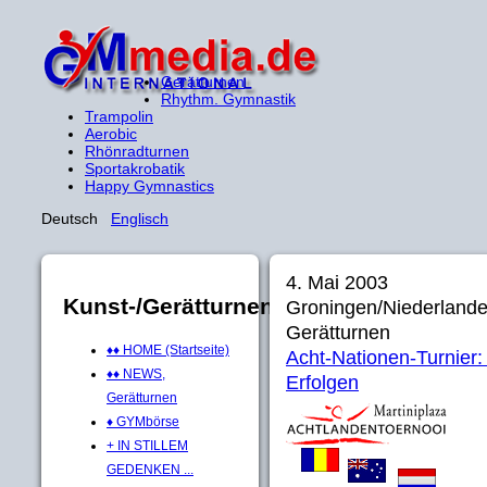
Gerätturnen
Rhythm. Gymnastik
Trampolin
Aerobic
Rhönradturnen
Sportakrobatik
Happy Gymnastics
Deutsch
Englisch
4. Mai 2003
Kunst-/Gerätturnen
Groningen/Niederland
Gerätturnen
♦♦ HOME (Startseite)
Acht-Nationen-Turnier:
♦♦ NEWS,
Erfolgen
Gerätturnen
♦ GYMbörse
+ IN STILLEM
GEDENKEN ...