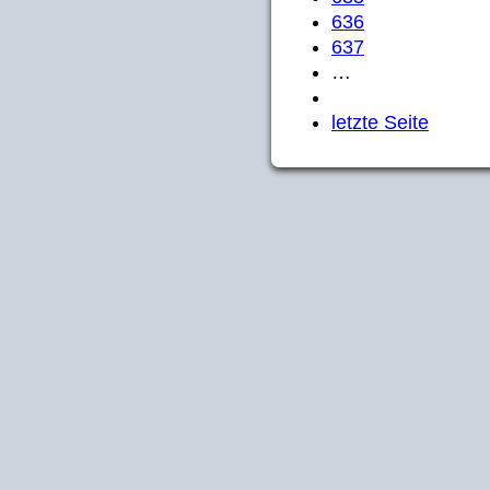
636
637
…
letzte Seite