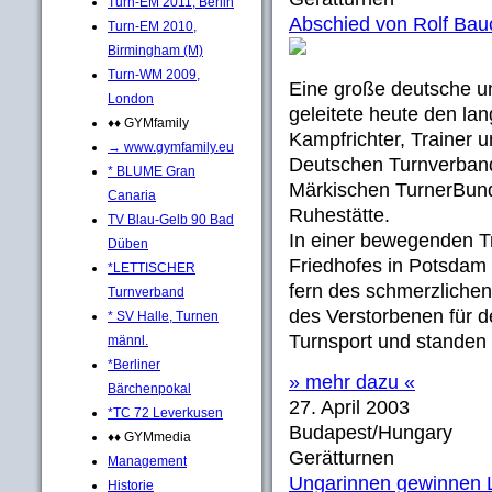
Turn-EM 2011, Berlin
Abschied von Rolf Bau
Turn-EM 2010,
Birmingham (M)
Turn-WM 2009,
Eine große deutsche u
London
geleitete heute den la
♦♦ GYMfamily
Kampfrichter, Trainer 
→ www.gymfamily.eu
Deutschen Turnverban
* BLUME Gran
Märkischen TurnerBu
Canaria
Ruhestätte.
TV Blau-Gelb 90 Bad
In einer bewegenden T
Düben
Friedhofes in Potsdam
*LETTISCHER
fern des schmerzlichen
Turnverband
des Verstorbenen für d
* SV Halle, Turnen
Turnsport und standen 
männl.
*Berliner
» mehr dazu «
Bärchenpokal
27. April 2003
*TC 72 Leverkusen
Budapest/Hungary
♦♦ GYMmedia
Gerätturnen
Management
Ungarinnen gewinnen 
Historie