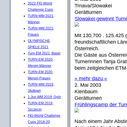
2022-FIG World
Trnava/Slowakei
Challenge Cups
Gerätturnen
TURN-WM 2021,
Slowakei gewinnt Turn
Männer
TURN-WM 2021,
Frauen
Mit 130,700 . 125.425
OLYMPISCHE
freundschaftlichen Län
SPIELE 2021
Österreich.
Turn-EM 2021, Basel
Die Gäste aus Österre
TURN-EM 2020,
Turnerinnen Tanja Grat
Mersin-Männer
beim zeitgleichen ETM-
TURN-EM 2020,
» mehr dazu «
Mersin-Frauen
2. Mai 2003
TURN-WM 2019,
Stuttgart
Kienbaum
1.Jun.WM 2019, Györ
Gerätturnen
TURN-EM 2019,
Frühlingscamp der Tur
Szczecin
FIG-World Challenge
Nach einem Jahr Abstin
Cups 2018-20