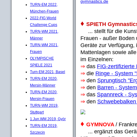
gymnastics.de
TURN-EM 2022,
München-Frauen
2022-FIG World
♦
SPIETH Gymnastic
Challenge Cups
... stellt für die Ku
TURN-WM 2021,
Frauen - außer Boden 
Männer
Geräte zur Verfügung, i
TURN-WM 2021,
Mattenlagen sowie alle
Frauen
im Einzelnen:
OLYMPISCHE
SPIELE 2021
⇒
das
FIG-zertifiziert
Turn-EM 2021, Basel
⇒
die
Ringe - System "
TURN-EM 2020,
⇒
den
Sprungtisch "Erg
Mersin-Männer
⇒
den
Barren - System 
TURN-EM 2020,
⇒
das
Spannreck - Sys
Mersin-Frauen
⇒
den
Schwebebalken 
TURN-WM 2019,
Stuttgart
1.Jun.WM 2019, Györ
♦
GYMNOVA
/ Frankre
TURN-EM 2019,
... ergänzt das Gerä
Szczecin