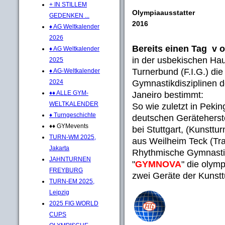
+ IN STILLEM
Olympiaausstatter
GEDENKEN ...
2016
♦ AG Weltkalender
2026
Bereits einen Tag v 
♦ AG Weltkalender
in der usbekischen Hau
2025
Turnerbund (F.I.G.) die
♦ AG-Weltkalender
Gymnastikdisziplinen d
2024
♦♦ ALLE GYM-
Janeiro bestimmt:
WELTKALENDER
So wie zuletzt in Pek
♦ Turngeschichte
deutschen Geräteherste
♦♦ GYMevents
bei Stuttgart, (Kunstt
TURN-WM 2025,
aus Weilheim Teck (Tra
Jakarta
Rhythmische Gymnastik
JAHNTURNEN
"
GYMNOVA
" die olym
FREYBURG
zwei Geräte der Kunstt
TURN-EM 2025,
Leipzig
2025 FIG WORLD
CUPS