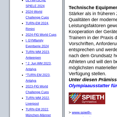
OLYMPISCHE
SPIELE 2024
Technische Equipme
2024-World
Stärker als in früheren
Challenge Cups
Qualitäten der modern
TURN-EM 2024,
Leistungsfaktoren gewo
Rimini
Kooperation der Gerät
2024-FIG World Cups
Trainern in der Praxis
I. GYMfamily
Vorschriften, Anforder
Eventserie 2024
entsprechen und werden
TURN-WM 2023,
nach dem Grundsatz höc
Antwerpen
Athleten und will den b
* 2. Jun.WM 2023,
möglichsten materielle
Antalya
Verfügung stellen.
*TURN-EM 2023,
Unter diesen Prämisse
Antalya
Olympiaausstatter fü
2023-FIG World
Challenge Cups
TURN-WM 2022,
Liverpool
TURN-EM 2022,
>
www.spieth-
München-Männer