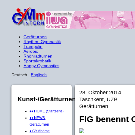
Gerätturnen
Rhythm. Gymnastik
Trampolin
Aerobic
Rhönradturnen
Sportakrobatik
Happy Gymnastics
Deutsch
Englisch
28. Oktober 2014
Kunst-/Gerätturnen
Taschkent, UZB
Gerätturnen
♦♦ HOME (Startseite)
FIG benennt 
♦♦ NEWS,
Gerätturnen
♦ GYMbörse