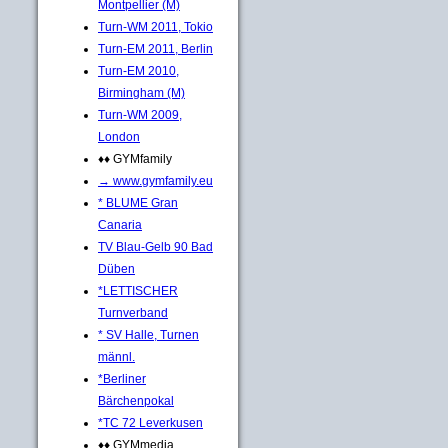
Montpellier (M)
Turn-WM 2011, Tokio
Turn-EM 2011, Berlin
Turn-EM 2010,
Birmingham (M)
Turn-WM 2009,
London
♦♦ GYMfamily
→ www.gymfamily.eu
* BLUME Gran
Canaria
TV Blau-Gelb 90 Bad
Düben
*LETTISCHER
Turnverband
* SV Halle, Turnen
männl.
*Berliner
Bärchenpokal
*TC 72 Leverkusen
♦♦ GYMmedia