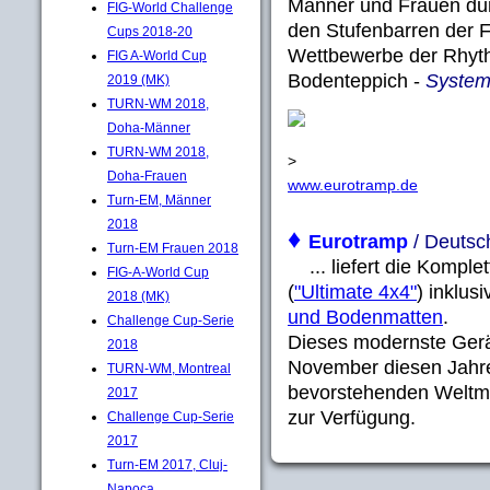
Männer und Frauen du
FIG-World Challenge
den Stufenbarren der F
Cups 2018-20
Wettbewerbe der Rhyt
FIG A-World Cup
Bodenteppich -
System
2019 (MK)
TURN-WM 2018,
Doha-Männer
TURN-WM 2018,
>
Doha-Frauen
www.eurotramp.de
Turn-EM, Männer
2018
♦
Eurotramp
/ Deutsch
Turn-EM Frauen 2018
... liefert die Komple
FIG-A-World Cup
(
"Ultimate 4x4"
) inklusi
2018 (MK)
und Bodenmatten
.
Challenge Cup-Serie
Dieses modernste Gerät
2018
November diesen Jahre
TURN-WM, Montreal
bevorstehenden Weltme
2017
zur Verfügung.
Challenge Cup-Serie
2017
Turn-EM 2017, Cluj-
Napoca