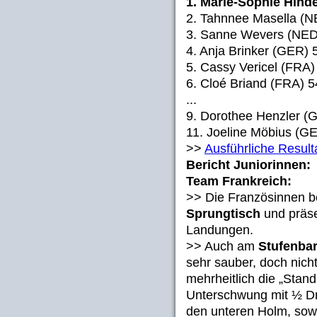
1. Marie-Sophie Hind
2. Tahnnee Masella (N
3. Sanne Wevers (NED
4. Anja Brinker (GER) 
5. Cassy Vericel (FRA)
6. Cloé Briand (FRA) 5
...
9. Dorothee Henzler (
11. Joeline Möbius (G
>>
Ausführliche Result
Bericht Juniorinnen:
Team Frankreich:
>> Die Französinnen 
Sprungtisch
und präse
Landungen.
>> Auch am
Stufenba
sehr sauber, doch nicht
mehrheitlich die „Stan
Unterschwung mit ½ D
den unteren Holm, sowi