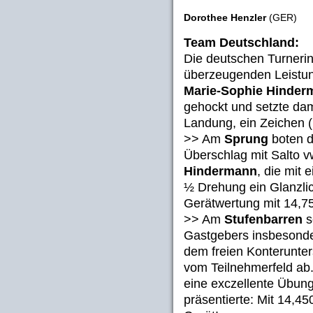
Dorothee Henzler
(GER)
Team Deutschland:
Die deutschen Turneri
überzeugenden Leistun
Marie-Sophie Hinder
gehockt und setzte dami
Landung, ein Zeichen (
>> Am
Sprung
boten d
Überschlag mit Salto v
Hindermann
, die mit
½ Drehung ein Glanzlic
Gerätwertung mit 14,7
>> Am
Stufenbarren
s
Gastgebers insbesonder
dem freien Konterunt
vom Teilnehmerfeld ab
eine exczellente Übun
präsentierte: Mit 14,