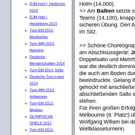
Holm (14,000).
DJM (mnl.), Heilbronn
>> Am
Balken
setzte 
2015
Teams (14,100), knapp 
DJM (wbl.),
sicheren Übung. Den Ab
Heidelberg 2015
Turn-EM 2015,
im Sitz.
Montpellier
Turn-WM 2014,
>> Schöne Choreograp
Nanning
am Abschlsussgerät:
J
Deutsche
Doppelsalto und Mehr
Meisterschaften 2014
war die deutlich domin
Turn-EM 2014, Sofia
die auch am Boden dur
Deutsche Turn-Ligen
beeindruckte. Gelang i
2014
gehockt mit anschließ
Turn-WM 2013,
abschließenden Salto in
Antwerpen
stehen.
Turn-EM 2013,
Für ihren großen Erfol
Moskau
Melbourne (8. Platz!) ü
OLYMPISCHE
Wolfgang Willam bei d
SPIELE 2012
Weltklasseturnerin.
Turn-EM 2012,