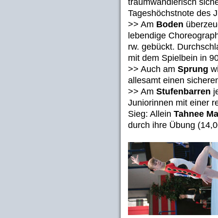
traumwandlerisch siche
Tageshöchstnote des J
>> Am
Boden
überzeug
lebendige Choreograph
rw. gebückt. Durchsch
mit dem Spielbein in 9
>> Auch am
Sprung
wi
allesamt einen sichere
>> Am
Stufenbarren
j
Juniorinnen mit einer 
Sieg: Allein
Tahnee Ma
durch ihre Übung (14,0