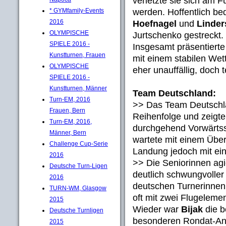
verletzte sie sich am 
werden. Hoffentlich bed
* GYMfamily-Events
2016
Hoefnagel
und
Linder
OLYMPISCHE
Jurtschenko gestreckt.
SPIELE 2016 -
Insgesamt präsentierte
Kunstturnen, Frauen
mit einem stabilen We
OLYMPISCHE
eher unauffällig, doch 
SPIELE 2016 -
Kunstturnen, Männer
Team Deutschland:
Turn-EM, 2016
>> Das Team Deutschla
Frauen, Bern
Reihenfolge und zeigt
Turn-EM, 2016,
durchgehend Vorwärtss
Männer, Bern
wartete mit einem Über
Challenge Cup-Serie
Landung jedoch mit ein
2016
>> Die Seniorinnen ag
Deutsche Turn-Ligen
deutlich schwungvoller 
2016
deutschen Turnerinnen,
TURN-WM, Glasgow
oft mit zwei Flugeleme
2015
Wieder war
Bijak
die b
Deutsche Turnligen
besonderen Rondat-An
2015