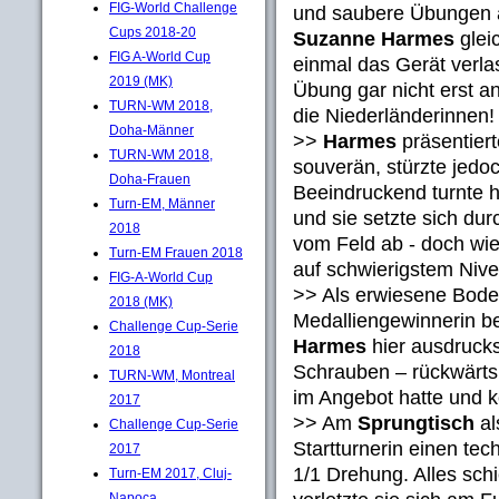
FIG-World Challenge
und saubere Übungen
Cups 2018-20
Suzanne Harmes
glei
FIG A-World Cup
einmal das Gerät verla
2019 (MK)
Übung gar nicht erst an
TURN-WM 2018,
die Niederländerinnen!
Doha-Männer
>>
Harmes
präsentier
TURN-WM 2018,
souverän, stürzte jedo
Doha-Frauen
Beeindruckend turnte 
Turn-EM, Männer
und sie setzte sich dur
2018
vom Feld ab - doch wie 
Turn-EM Frauen 2018
auf schwierigstem Nive
FIG-A-World Cup
>> Als erwiesene Bodens
2018 (MK)
Medalliengewinnerin be
Challenge Cup-Serie
Harmes
hier ausdrucks
2018
Schrauben – rückwärts 
TURN-WM, Montreal
im Angebot hatte und ke
2017
>> Am
Sprungtisch
al
Challenge Cup-Serie
Startturnerin einen tec
2017
1/1 Drehung. Alles schi
Turn-EM 2017, Cluj-
Napoca