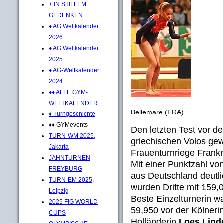
+ IN STILLEM
GEDENKEN ...
♦ AG Weltkalender
2026
♦ AG Weltkalender
2025
♦ AG-Weltkalender
2024
♦♦ ALLE GYM-
WELTKALENDER
Bellemare (FRA)
♦ Turngeschichte
♦♦ GYMevents
Den letzten Test vor d
TURN-WM 2025,
griechischen Volos ge
Jakarta
Frauenturnriege Frankr
JAHNTURNEN
Mit einer Punktzahl v
FREYBURG
aus Deutschland deutli
TURN-EM 2025,
wurden Dritte mit 159,
Leipzig
Beste Einzelturnerin w
2025 FIG WORLD
59,950 vor der Kölneri
CUPS
Holländerin
Loes Lind