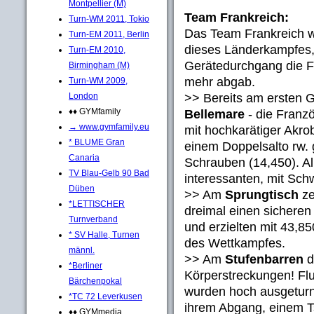
Montpellier (M)
Team Frankreich:
Turn-WM 2011, Tokio
Das Team Frankreich w
Turn-EM 2011, Berlin
dieses Länderkampfes,
Turn-EM 2010,
Gerätedurchgang die F
Birmingham (M)
mehr abgab.
Turn-WM 2009,
>> Bereits am ersten 
London
♦♦ GYMfamily
Bellemare
- die Franzö
→ www.gymfamily.eu
mit hochkarätiger Akrob
* BLUME Gran
einem Doppelsalto rw. 
Canaria
Schrauben (14,450). Al
TV Blau-Gelb 90 Bad
interessanten, mit Sc
Düben
>> Am
Sprungtisch
ze
*LETTISCHER
dreimal einen sicheren
Turnverband
und erzielten mit 43,8
* SV Halle, Turnen
des Wettkampfes.
männl.
>> Am
Stufenbarren
d
*Berliner
Körperstreckungen! Fl
Bärchenpokal
wurden hoch ausgeturn
*TC 72 Leverkusen
ihrem Abgang, einem Ts
♦♦ GYMmedia