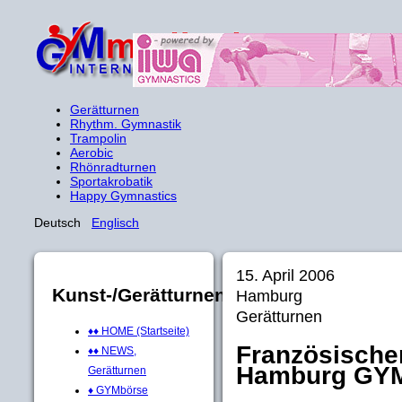
Gerätturnen
Rhythm. Gymnastik
Trampolin
Aerobic
Rhönradturnen
Sportakrobatik
Happy Gymnastics
Deutsch
Englisch
15. April 2006
Kunst-/Gerätturnen
Hamburg
Gerätturnen
♦♦ HOME (Startseite)
Französische
♦♦ NEWS,
Hamburg GYM
Gerätturnen
♦ GYMbörse