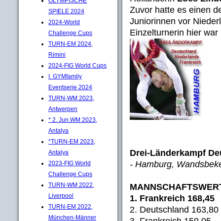
OLYMPISCHE
Zuvor hatte es einen 
SPIELE 2024
Juniorinnen vor Niede
2024-World
Einzelturnerin hier war
Challenge Cups
TURN-EM 2024,
Rimini
2024-FIG World Cups
I. GYMfamily
Eventserie 2024
TURN-WM 2023,
Antwerpen
* 2. Jun.WM 2023,
Antalya
*TURN-EM 2023,
Drei-Länderkampf Deu
Antalya
- Hamburg, Wandsbeker
2023-FIG World
Challenge Cups
TURN-WM 2022,
MANNSCHAFTSWER
Liverpool
1. Frankreich 168,45
TURN-EM 2022,
2. Deutschland 163,80
München-Männer
3. Frankreich 159,05