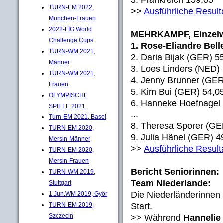
TURN-EM 2022,
>>
Ausführliche Resul
München-Frauen
2022-FIG World
MEHRKAMPF, Einzel
Challenge Cups
1. Rose-Eliandre Bel
TURN-WM 2021,
2. Daria Bijak (GER) 5
Männer
3. Loes Linders (NED)
TURN-WM 2021,
4. Jenny Brunner (GER
Frauen
5. Kim Bui (GER) 54,0
OLYMPISCHE
6. Hanneke Hoefnagel
SPIELE 2021
...
Turn-EM 2021, Basel
8. Theresa Sporer (GE
TURN-EM 2020,
9. Julia Hänel (GER) 4
Mersin-Männer
>>
Ausführliche Result
TURN-EM 2020,
Mersin-Frauen
Bericht Seniorinnen:
TURN-WM 2019,
Team Niederlande:
Stuttgart
Die Niederländerinnen 
1.Jun.WM 2019, Györ
Start.
TURN-EM 2019,
Szczecin
>> Während
Hannelie