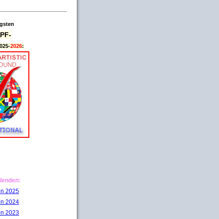
igsten
PF-
025-
2026
:
lenden:
on 2025
on 2024
on 2023