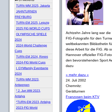
TURN-WM 2025, Jakarta
JAHNTURNEN
FREYBURG
TURN-EM 2025, Leipzig
2025 FIG WORLD CUPS
Achtzehn Jahre lang war die b
OLYMPISCHE SPIELE
FIG-Fotografin für den Turnwe
2024
weltbekannten Bildästhetin fü
2024-World Challenge
diese Arbeit für die FIG. Ab 
Cups
Hannover offizieller FIG-Foto
TURN-EM 2024, Rimini
den bevorstehenden Sport Ae
2024-FIG World Cups
dazu
I. GYMfamily Eventserie
2024
» mehr dazu «
TURN-WM 2023,
24. Juli 2002
Antwerpen
Chemnitz:
* 2. Jun.WM 2023,
Gerätturnen
Antalya
Franzosen beim KTV
*TURN-EM 2023, Antalya
2023-FIG World