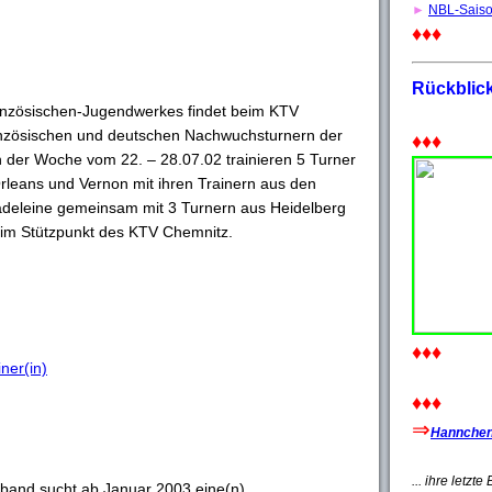
►
NBL-Sais
♦♦♦
Rückblic
nzösischen-Jugendwerkes findet beim KTV
anzösischen und deutschen Nachwuchsturnern der
♦♦♦
n der Woche vom 22. – 28.07.02 trainieren 5 Turner
rleans und Vernon mit ihren Trainern aus den
adeleine gemeinsam mit 3 Turnern aus Heidelberg
im Stützpunkt des KTV Chemnitz.
♦♦♦
ner(in)
♦♦♦
⇒
Hannchen'
... ihre letzt
band sucht ab Januar 2003 eine(n)