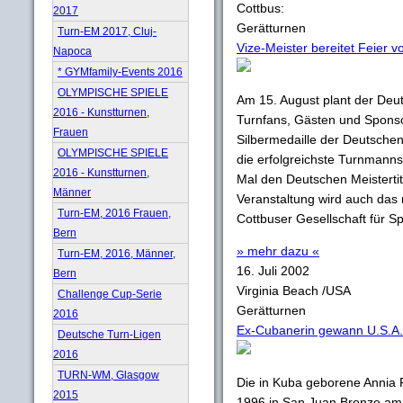
Cottbus:
2017
Gerätturnen
Turn-EM 2017, Cluj-
Vize-Meister bereitet Feier v
Napoca
* GYMfamily-Events 2016
OLYMPISCHE SPIELE
Am 15. August plant der Deut
2016 - Kunstturnen,
Turnfans, Gästen und Sponso
Frauen
Silbermedaille der Deutschen
OLYMPISCHE SPIELE
die erfolgreichste Turnmanns
2016 - Kunstturnen,
Mal den Deutschen Meistertit
Männer
Veranstaltung wird auch das
Turn-EM, 2016 Frauen,
Cottbuser Gesellschaft für Sp
Bern
» mehr dazu «
Turn-EM, 2016, Männer,
16. Juli 2002
Bern
Virginia Beach /USA
Challenge Cup-Serie
Gerätturnen
2016
Ex-Cubanerin gewann U.S.A.
Deutsche Turn-Ligen
2016
TURN-WM, Glasgow
Die in Kuba geborene Annia 
2015
1996 in San Juan Bronze am 