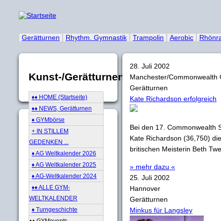
Gerätturnen
Rhythm. Gymnastik
Trampolin
Aerobic
Rhönr
28. Juli 2002
Kunst-/Gerätturnen
Manchester/Commonwealth
Gerätturnen
♦♦ HOME (Startseite)
Kate Richardson erfolgreich
♦♦ NEWS, Gerätturnen
♦ GYMbörse
Bei den 17. Commonwealth S
+ IN STILLEM
Kate Richardson (36,750) di
GEDENKEN ...
britischen Meisterin Beth Tw
♦ AG Weltkalender 2026
♦ AG Weltkalender 2025
» mehr dazu «
♦ AG-Weltkalender 2024
25. Juli 2002
♦♦ ALLE GYM-
Hannover
WELTKALENDER
Gerätturnen
♦ Turngeschichte
Minkus für Langsley
♦♦ GYMevents