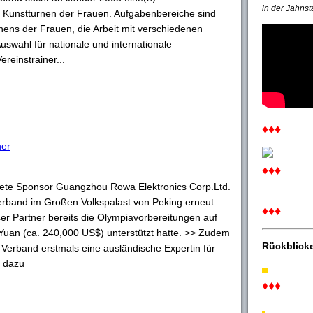
in der Jahnst
ch Kunstturnen der Frauen. Aufgabenbereiche sind
nens der Frauen, die Arbeit mit verschiedenen
uswahl für nationale und internationale
reinstrainer...
♦♦♦
ner
♦♦♦
nete Sponsor Guangzhou Rowa Elektronics Corp.Ltd.
rband im Großen Volkspalast von Peking erneut
♦♦♦
er Partner bereits die Olympiavorbereitungen auf
Yuan (ca. 240,000 US$) unterstützt hatte. >> Zudem
Rückblick
e Verband erstmals eine ausländische Expertin für
r dazu
♦♦♦