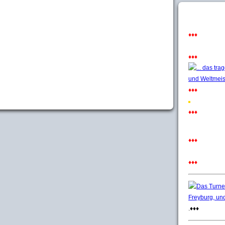
♦♦♦
♦♦♦
♦♦♦
♦♦♦
♦♦♦
♦♦♦
.♦♦♦