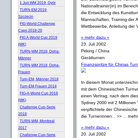
1.Jun.WM 2019, Györ
Nationaltrainer(in) im Berei
TURN-EM 2019,
die Entwicklung des Kunsttur
Szczecin
Mannschaften, Training der A
FIG-World Challenge
Wettbewerbe, Anleitung der Ve
Cups 2018-20
» mehr dazu «
FIG A-World Cup 2019
23. Juli 2002
(MK)
Peking / China
TURN-WM 2018, Doha-
Gerätturnen
Männer
Finanzspritze für Chinas Tur
TURN-WM 2018, Doha-
Frauen
Turn-EM, Männer 2018
In diesem Monat unterzeich
Turn-EM Frauen 2018
mit dem Chinesischen Turnve
FIG-A-World Cup 2018
einen Vertrag, nach dem dies
(MK)
Sydney 2000 mit 2 Millionen 
Challenge Cup-Serie
verpflichtete der Chinesisch
2018
die Turnerinnen... >> ... meh
TURN-WM, Montreal
» mehr dazu «
2017
20. Juli 2002
Challenge Cup-Serie