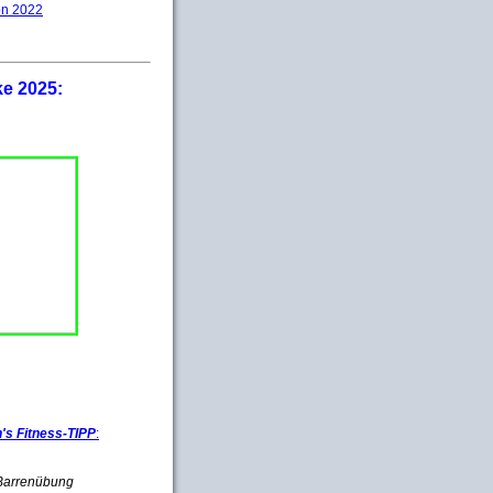
on 2022
ke 2025:
s Fitness-TIPP
:
e Barrenübung