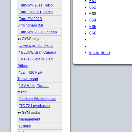
661
Turn-WM 2011, Tokio
662
Turn-EM 2011, Berlin
663
Turn-EM 2010,
664
Birmingham (M)
665
Turn-WM 2009, London
666
♦♦ GYMfamily
…
→ www.gymfamily.eu
letzte Seite
* BLUME Gran Canaria
TV Blau-Gelb 90 Bad
Düben
*LETTISCHER
Turnverband
* SV Halle, Turnen
männl.
*Berliner Bärchenpokal
*TC 72 Leverkusen
♦♦ GYMmedia
Management
Historie