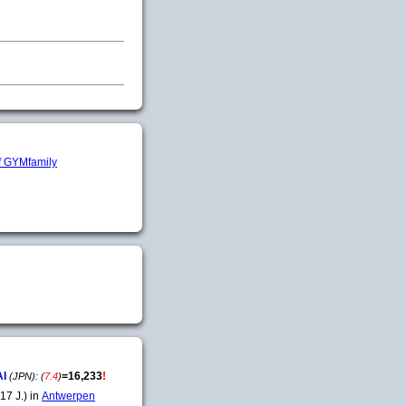
AI
=
16,233
!
(JPN):
(
7.4
)
17 J.) in
Antwerpen