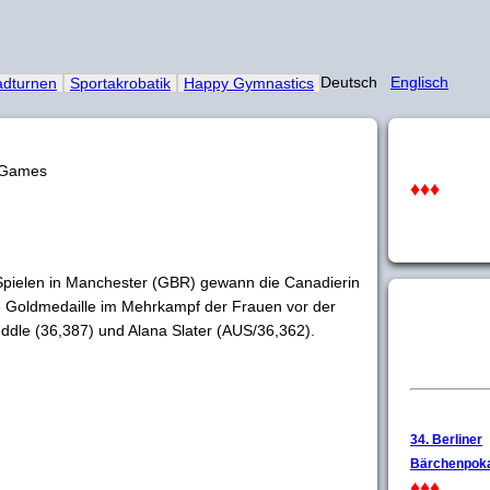
Deutsch
Englisch
adturnen
Sportakrobatik
Happy Gymnastics
 Games
♦♦♦
pielen in Manchester (GBR) gewann die Canadierin
e Goldmedaille im Mehrkampf der Frauen vor der
eddle (36,387) und Alana Slater (AUS/36,362).
34. Berliner
Bärchenpoka
♦♦♦