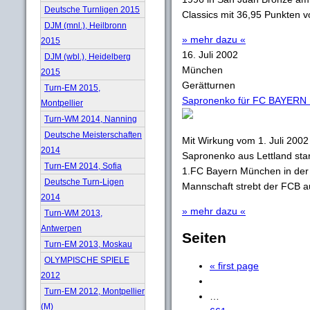
Deutsche Turnligen 2015
Classics mit 36,95 Punkten v
DJM (mnl.), Heilbronn
» mehr dazu «
2015
16. Juli 2002
DJM (wbl.), Heidelberg
München
2015
Gerätturnen
Turn-EM 2015,
Sapronenko für FC BAYERN
Montpellier
Turn-WM 2014, Nanning
Deutsche Meisterschaften
Mit Wirkung vom 1. Juli 2002
2014
Sapronenko aus Lettland star
Turn-EM 2014, Sofia
1.FC Bayern München in der 
Deutsche Turn-Ligen
Mannschaft strebt der FCB au
2014
» mehr dazu «
Turn-WM 2013,
Antwerpen
Seiten
Turn-EM 2013, Moskau
OLYMPISCHE SPIELE
« first page
2012
Turn-EM 2012, Montpellier
…
(M)