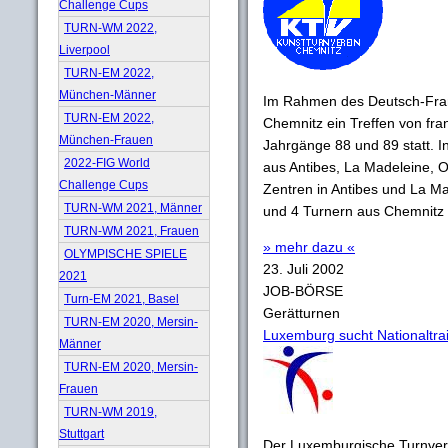
Challenge Cups
TURN-WM 2022,
Liverpool
TURN-EM 2022,
München-Männer
Im Rahmen des Deutsch-Fra
TURN-EM 2022,
Chemnitz ein Treffen von fr
München-Frauen
Jahrgänge 88 und 89 statt. I
2022-FIG World
aus Antibes, La Madeleine, O
Challenge Cups
Zentren in Antibes und La M
TURN-WM 2021, Männer
und 4 Turnern aus Chemnitz 
TURN-WM 2021, Frauen
» mehr dazu «
OLYMPISCHE SPIELE
23. Juli 2002
2021
JOB-BÖRSE
Turn-EM 2021, Basel
Gerätturnen
TURN-EM 2020, Mersin-
Luxemburg sucht Nationaltrai
Männer
TURN-EM 2020, Mersin-
Frauen
TURN-WM 2019,
Stuttgart
Der Luxemburgische Turnver