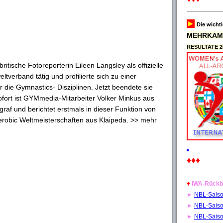
►
Die wicht
MEHRKAM
RESULTATE 2
ritische Fotoreporterin Eileen Langsley als offizielle
ltverband tätig und profilierte sich zu einer
r die Gymnastics- Disziplinen. Jetzt beendete sie
sofort ist GYMmedia-Mitarbeiter Volker Minkus aus
graf und berichtet erstmals in dieser Funktion von
robic Weltmeisterschaften aus Klaipeda. >> mehr
♦♦♦
♦
IWA-Rückb
►
NBL-Sais
►
NBL-Sais
►
NBL-Sais