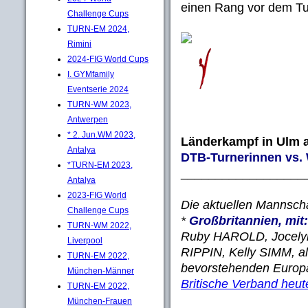
einen Rang vor dem Tu
Challenge Cups
TURN-EM 2024,
Rimini
2024-FIG World Cups
I. GYMfamily
Eventserie 2024
TURN-WM 2023,
Antwerpen
* 2. Jun.WM 2023,
Länderkampf in Ulm a
Antalya
DTB-Turnerinnen vs. 
*TURN-EM 2023,
__________________
Antalya
2023-FIG World
Die aktuellen Mannscha
Challenge Cups
*
Großbritannien, mit:
TURN-WM 2022,
Ruby HAROLD, Jocelyn
Liverpool
RIPPIN, Kelly SIMM, al
TURN-EM 2022,
bevorstehenden Europ
München-Männer
Britische Verband heute
TURN-EM 2022,
München-Frauen