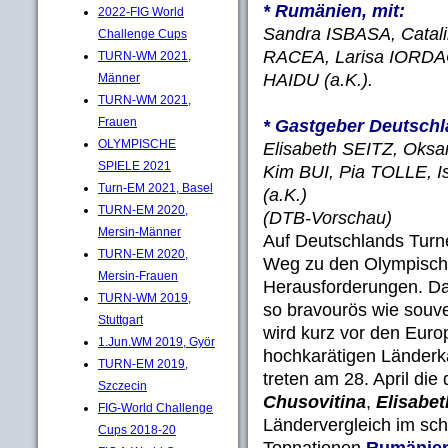
* Rumänien, mit:
2022-FIG World
Sandra ISBASA, Cata
Challenge Cups
RACEA, Larisa IORDA
TURN-WM 2021,
HAIDU (a.K.).
Männer
TURN-WM 2021,
Frauen
* Gastgeber Deutschl
OLYMPISCHE
Elisabeth SEITZ, Ok
SPIELE 2021
Kim BUI, Pia TOLLE,
Turn-EM 2021, Basel
(a.K.)
TURN-EM 2020,
(DTB-Vorschau)
Mersin-Männer
Auf Deutschlands Turne
TURN-EM 2020,
Weg zu den Olympisch
Mersin-Frauen
Herausforderungen. Da
TURN-WM 2019,
so bravourös wie souver
Stuttgart
wird kurz vor den Euro
1.Jun.WM 2019, Györ
hochkarätigen Länderk
TURN-EM 2019,
treten am 28. April di
Szczecin
Chusovitina
,
Elisabet
FIG-World Challenge
Ländervergleich im sc
Cups 2018-20
Topnationen
Rumänie