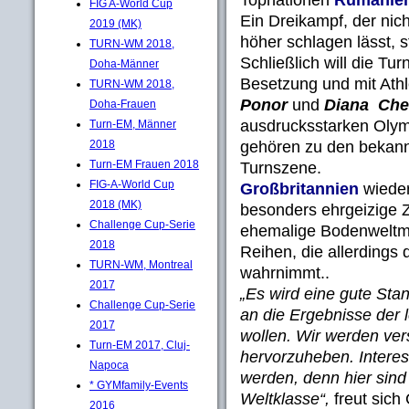
FIG A-World Cup
Ein Dreikampf, der ni
2019 (MK)
höher schlagen lässt, 
TURN-WM 2018,
Schließlich will die Tu
Doha-Männer
Besetzung und mit Ath
TURN-WM 2018,
Ponor
und
Diana Che
Doha-Frauen
ausdrucksstarken Olym
Turn-EM, Männer
gehören zu den bekannt
2018
Turn-EM Frauen 2018
Turnszene.
FIG-A-World Cup
Großbritannien
wieder
2018 (MK)
besonders ehrgeizige Z
Challenge Cup-Serie
ehemalige Bodenweltm
2018
Reihen, die allerdings
TURN-WM, Montreal
wahrnimmt..
2017
„Es wird eine gute Stan
Challenge Cup-Serie
an die Ergebnisse der 
2017
wollen. Wir werden ver
Turn-EM 2017, Cluj-
hervorzuheben. Intere
Napoca
werden, denn hier sind
* GYMfamily-Events
Weltklasse“,
freut sich
2016