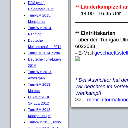
DJM (wbl.),
** Länderkampfzeit am
Heidelberg 2015
14.00 - 16.45 Uhr
Turn-EM 2015,
__________________
Montpellier
Turn-WM 2014,
** Eintrittskarten
Nanning
-
über den Turngau Ulm
Deutsche
6022088
Meisterschaften 2014
- E-Mail
geschaeftsste
Turn-EM 2014, Sofia
Deutsche Turn-Ligen
2014
Turn-WM 2013,
Antwerpen
* Der Ausrichter hat d
Turn-EM 2013,
Wir berichten im Vorfe
Moskau
Wettkampf!
OLYMPISCHE
>>
... mehr Information
SPIELE 2012
Turn-EM 2012,
Montpellier (M)
Turn-WM 2011, Tokio