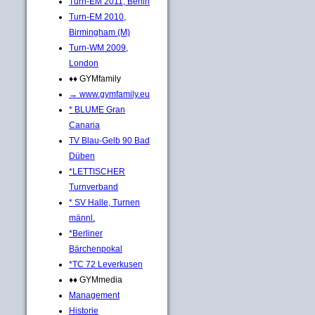
Turn-EM 2011, Berlin
Turn-EM 2010,
Birmingham (M)
Turn-WM 2009,
London
♦♦ GYMfamily
→ www.gymfamily.eu
* BLUME Gran
Canaria
TV Blau-Gelb 90 Bad
Düben
*LETTISCHER
Turnverband
* SV Halle, Turnen
männl.
*Berliner
Bärchenpokal
*TC 72 Leverkusen
♦♦ GYMmedia
Management
Historie