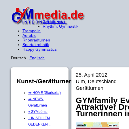
Gerätturnen
Rhythm. Gymnastik
Trampolin
Aerobic
Rhönradturnen
Sportakrobatik
Happy Gymnastics
Deutsch
Englisch
25. April 2012
Kunst-/Gerätturnen
Ulm, Deutschland
Gerätturnen
♦♦ HOME (Startseite)
GYMfamily E
♦♦ NEWS,
Attraktiver D
Gerätturnen
Turnerinnen i
♦ GYMbörse
+ IN STILLEM
GEDENKEN ...