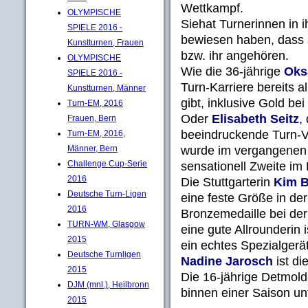
Wettkampf.
OLYMPISCHE
Siehat Turnerinnen in 
SPIELE 2016 -
bewiesen haben, dass s
Kunstturnen, Frauen
bzw. ihr angehören.
OLYMPISCHE
Wie die 36-jährige
Oks
SPIELE 2016 -
Turn-Karriere bereits 
Kunstturnen, Männer
gibt, inklusive Gold be
Turn-EM, 2016
Oder
Elisabeth Seitz
,
Frauen, Bern
beeindruckende Turn-V
Turn-EM, 2016,
wurde im vergangenen J
Männer, Bern
Challenge Cup-Serie
sensationell Zweite im
2016
Die Stuttgarterin
Kim B
Deutsche Turn-Ligen
eine feste Größe in de
2016
Bronzemedaille bei der
TURN-WM, Glasgow
eine gute Allrounderin 
2015
ein echtes Spezialgerät
Deutsche Turnligen
Nadine Jarosch
ist di
2015
Die 16-jährige Detmold
DJM (mnl.), Heilbronn
binnen einer Saison unt
2015