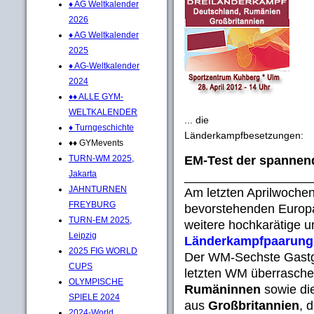
♦ AG Weltkalender
2026
♦ AG Weltkalender
2025
♦ AG-Weltkalender
2024
♦♦ ALLE GYM-
WELTKALENDER
... die
♦ Turngeschichte
Länderkampfbesetzungen:
♦♦ GYMevents
EM-Test der spannen
TURN-WM 2025,
Jakarta
__________________
JAHNTURNEN
Am letzten Aprilwoche
FREYBURG
bevorstehenden Europam
TURN-EM 2025,
weitere hochkarätige u
Leipzig
Länderkampfpaarung 
2025 FIG WORLD
Der WM-Sechste Gast
CUPS
letzten WM überrasche
OLYMPISCHE
Rumäninnen
sowie di
SPIELE 2024
aus
Großbritannien
, 
2024-World