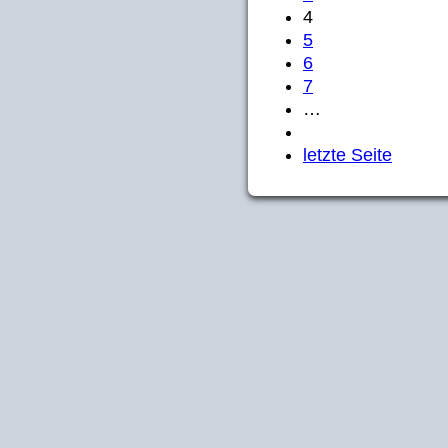
4
5
6
7
…
letzte Seite