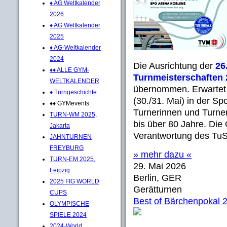
♦ AG Weltkalender
2026
♦ AG Weltkalender
2025
♦ AG-Weltkalender
2024
Die Ausrichtung der
26
♦♦ ALLE GYM-
Turnmeisterschaften 
WELTKALENDER
übernommen. Erwartet
♦ Turngeschichte
(30./31. Mai) in der S
♦♦ GYMevents
Turnerinnen und Turner
TURN-WM 2025,
bis über 80 Jahre. Die 
Jakarta
Verantwortung des TuS 
JAHNTURNEN
FREYBURG
» mehr dazu «
TURN-EM 2025,
29. Mai 2026
Leipzig
Berlin, GER
2025 FIG WORLD
Gerätturnen
CUPS
Best of Bärchenpokal 
OLYMPISCHE
SPIELE 2024
2024-World