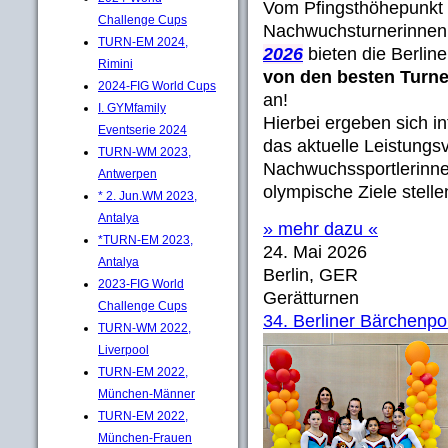
Vom Pfingsthöhepunkt 
Challenge Cups
Nachwuchsturnerinne
TURN-EM 2024,
2026
bieten die Berlin
Rimini
von den besten Turn
2024-FIG World Cups
an!
I. GYMfamily
Hierbei ergeben sich in
Eventserie 2024
das aktuelle Leistung
TURN-WM 2023,
Nachwuchssportlerinnen
Antwerpen
olympische Ziele stellen 
* 2. Jun.WM 2023,
Antalya
» mehr dazu «
*TURN-EM 2023,
24. Mai 2026
Antalya
Berlin, GER
2023-FIG World
Gerätturnen
Challenge Cups
34. Berliner Bärchenpo
TURN-WM 2022,
Liverpool
TURN-EM 2022,
München-Männer
TURN-EM 2022,
München-Frauen