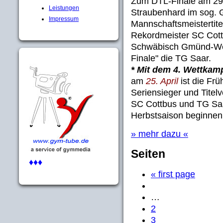
Zum DTL-Finale am 29
Leistungen
Straubenhard im sog. 
Impressum
Mannschaftsmeistertite
Rekordmeister SC Cott
Schwäbisch Gmünd-Wet
Finale" die TG Saar.
* Mit dem 4. Wettkam
am
25. April
ist die Fr
Seriensieger und Titelv
SC Cottbus und TG Saa
Herbstsaison beginnen.
» mehr dazu «
Seiten
♦♦♦
« first page
…
2
3