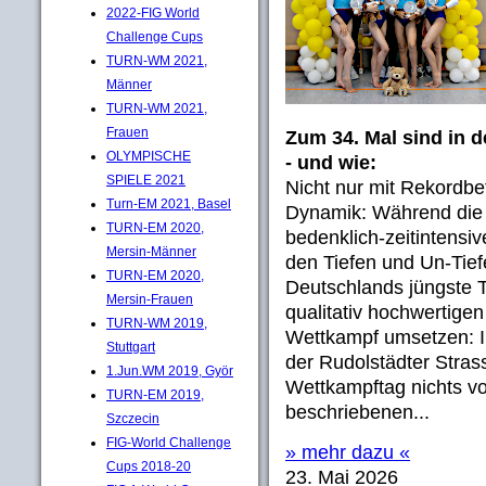
2022-FIG World
Challenge Cups
TURN-WM 2021,
Männer
TURN-WM 2021,
Frauen
Zum 34. Mal sind in d
OLYMPISCHE
- und wie:
SPIELE 2021
Nicht nur mit Rekordbe
Turn-EM 2021, Basel
Dynamik: Während die 
TURN-EM 2020,
bedenklich-zeitintensi
Mersin-Männer
den Tiefen und Un-Tief
TURN-EM 2020,
Deutschlands jüngste T
Mersin-Frauen
qualitativ hochwertig
TURN-WM 2019,
Wettkampf umsetzen: In
Stuttgart
der Rudolstädter Stra
1.Jun.WM 2019, Györ
Wettkampftag nichts vo
TURN-EM 2019,
beschriebenen...
Szczecin
FIG-World Challenge
» mehr dazu «
Cups 2018-20
23. Mai 2026