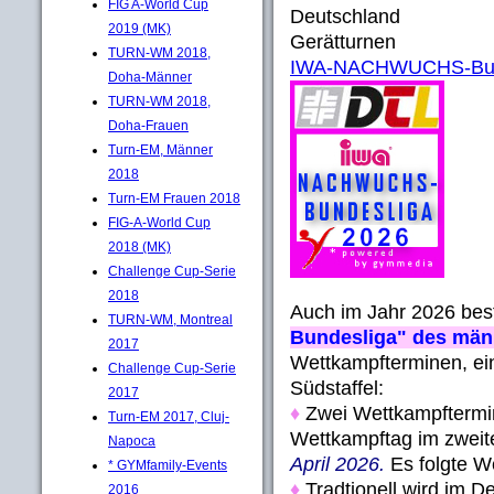
FIG A-World Cup
Deutschland
2019 (MK)
Gerätturnen
TURN-WM 2018,
IWA-NACHWUCHS-Bund
Doha-Männer
TURN-WM 2018,
Doha-Frauen
Turn-EM, Männer
2018
Turn-EM Frauen 2018
FIG-A-World Cup
2018 (MK)
Challenge Cup-Serie
2018
Auch im Jahr 2026 bes
TURN-WM, Montreal
Bundesliga" des mä
2017
Wettkampfterminen, eing
Challenge Cup-Serie
Südstaffel:
2017
♦
Zwei Wettkampftermine
Turn-EM 2017, Cluj-
Wettkampftag im zweite
Napoca
April 2026.
Es folgte W
* GYMfamily-Events
♦
Tradtionell wird im 
2016