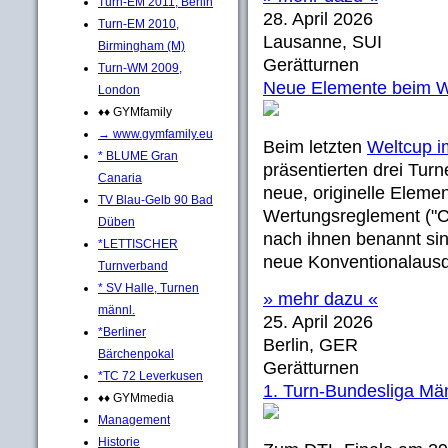
Turn-EM 2011, Berlin
28. April 2026
Turn-EM 2010,
Lausanne, SUI
Birmingham (M)
Gerätturnen
Turn-WM 2009,
Neue Elemente beim We
London
♦♦ GYMfamily
→ www.gymfamily.eu
Beim letzten
Weltcup i
* BLUME Gran
präsentierten drei Tur
Canaria
neue, originelle Eleme
TV Blau-Gelb 90 Bad
Wertungsreglement ("C
Düben
nach ihnen benannt si
*LETTISCHER
neue Konventionalausd
Turnverband
* SV Halle, Turnen
» mehr dazu «
männl.
25. April 2026
*Berliner
Berlin, GER
Bärchenpokal
Gerätturnen
*TC 72 Leverkusen
1. Turn-Bundesliga Mä
♦♦ GYMmedia
Management
Historie