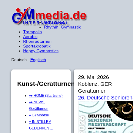
Gerätturnen
Rhythm. Gymnastik
Trampolin
Aerobic
Rhönradturnen
Sportakrobatik
Happy Gymnastics
Deutsch
Englisch
29. Mai 2026
Kunst-/Gerätturnen
Koblenz, GER
Gerätturnen
♦♦ HOME (Startseite)
26. Deutsche Senioren
♦♦ NEWS,
Gerätturnen
♦ GYMbörse
+ IN STILLEM
GEDENKEN ...