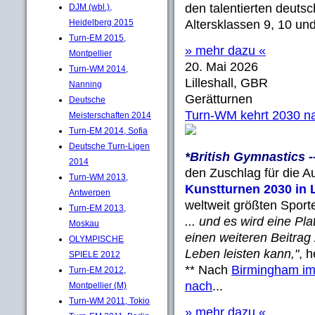
den talentierten deut
DJM (wbl.),
Heidelberg 2015
Altersklassen 9, 10 und
Turn-EM 2015,
» mehr dazu «
Montpellier
20. Mai 2026
Turn-WM 2014,
Lilleshall, GBR
Nanning
Gerätturnen
Deutsche
Turn-WM kehrt 2030 na
Meisterschaften 2014
Turn-EM 2014, Sofia
Deutsche Turn-Ligen
*British Gymnastics -
2014
den Zuschlag für die A
Turn-WM 2013,
Kunstturnen 2030 in 
Antwerpen
weltweit größten Sport
Turn-EM 2013,
... und es wird eine Pl
Moskau
einen weiteren Beitrag
OLYMPISCHE
Leben leisten kann,"
, h
SPIELE 2012
** Nach
Birmingham im
Turn-EM 2012,
nach
...
Montpellier (M)
Turn-WM 2011, Tokio
» mehr dazu «