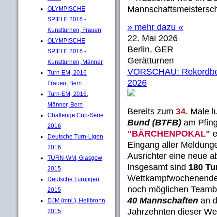
Mannschaftsmeisterscha
OLYMPISCHE
SPIELE 2016 -
» mehr dazu «
Kunstturnen, Frauen
22. Mai 2026
OLYMPISCHE
Berlin, GER
SPIELE 2016 -
Gerätturnen
Kunstturnen, Männer
VORSCHAU: Rekordbete
Turn-EM, 2016
2026
Frauen, Bern
Turn-EM, 2016,
Männer, Bern
Bereits zum
34.
Male l
Challenge Cup-Serie
Bund (BTFB)
am Pfing
2016
"BÄRCHENPOKAL"
e
Deutsche Turn-Ligen
Eingang aller Meldunge
2016
Ausrichter eine neue a
TURN-WM, Glasgow
Insgesamt sind
180 Tu
2015
Wettkampfwochenend
Deutsche Turnligen
noch möglichen Teamb
2015
40 Mannschaften
an d
DJM (mnl.), Heilbronn
Jahrzehnten dieser Wet
2015