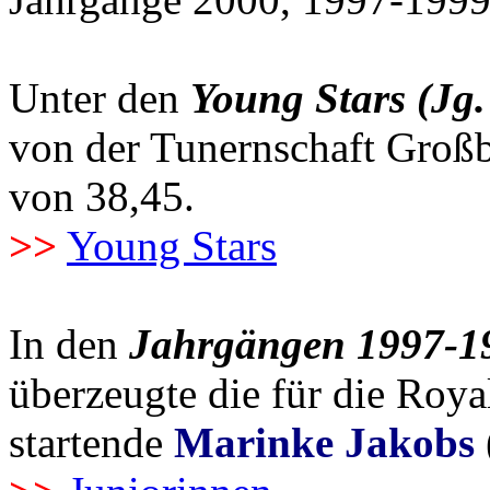
Unter den
Young Stars (Jg.
von der Tunernschaft Großb
von 38,45.
>>
Young Stars
In den
Jahrgängen 1997-1
überzeugte die für die Roy
startende
Marinke Jakobs