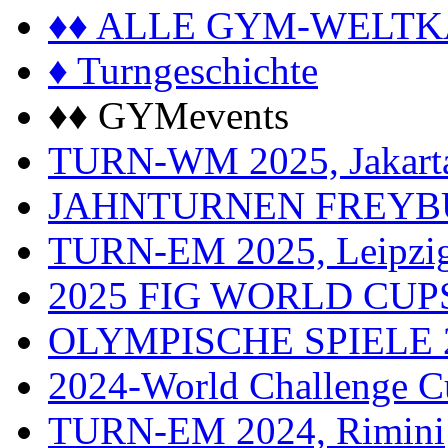
♦♦ ALLE GYM-WELT
♦ Turngeschichte
♦♦ GYMevents
TURN-WM 2025, Jakart
JAHNTURNEN FREYB
TURN-EM 2025, Leipzi
2025 FIG WORLD CUP
OLYMPISCHE SPIELE 
2024-World Challenge C
TURN-EM 2024, Rimini