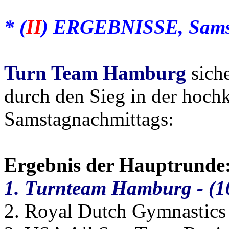
* (
II
) ERGEBNISSE, Sams
Turn Team Hamburg
siche
durch den Sieg in der hoch
Samstagnachmittags:
Ergebnis der Hauptrunde
1. Turnteam Hamburg - (1
2. Royal Dutch Gymnastics 