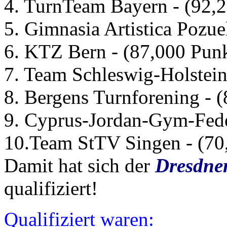
4. TurnTeam Bayern - (92,
5. Gimnasia Artistica Pozu
6. KTZ Bern - (87,000 Pun
7. Team Schleswig-Holstein
8. Bergens Turnforening - 
9. Cyprus-Jordan-Gym-Fede
10.Team StTV Singen - (70
Damit hat sich der
Dresdne
qualifiziert!
Qualifiziert waren: