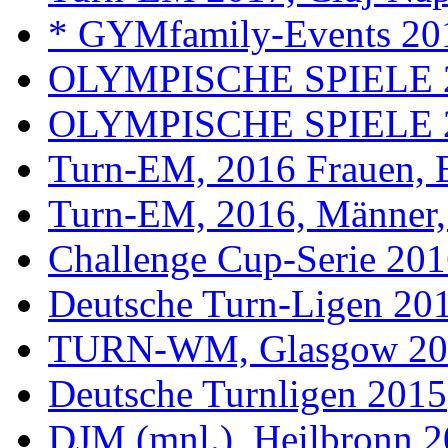
* GYMfamily-Events 20
OLYMPISCHE SPIELE 201
OLYMPISCHE SPIELE 20
Turn-EM, 2016 Frauen, 
Turn-EM, 2016, Männer,
Challenge Cup-Serie 20
Deutsche Turn-Ligen 20
TURN-WM, Glasgow 20
Deutsche Turnligen 2015
DJM (mnl.), Heilbronn 