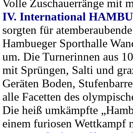
Volle Zuschauerränge mit m
IV. International HA
sorgten für atemberaubend
Hambueger Sporthalle Wand
um. Die Turnerinnen aus 10
mit Sprüngen, Salti und gr
Geräten Boden, Stufenbarr
alle Facetten des olympisch
Die heiß umkämpfte „Hambu
einem furiosen Wettkampf m