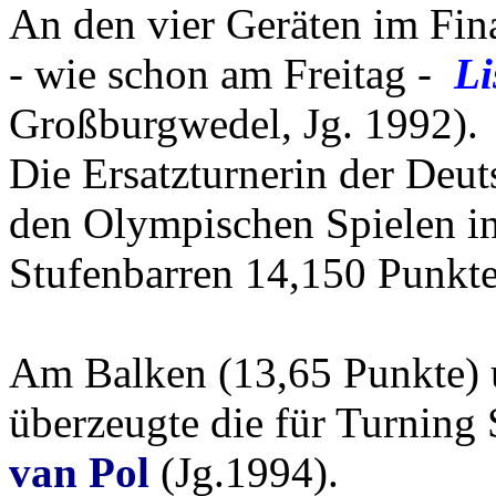
An den vier Geräten im Fina
- wie schon am Freitag -
Li
Großburgwedel, Jg. 1992).
Die Ersatzturnerin der Deu
den Olympischen Spielen i
Stufenbarren 14,150 Punkte
Am Balken (13,65 Punkte) 
überzeugte die für Turning 
van Pol
(Jg.1994).