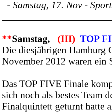
- Samstag, 17. Nov - Sport
______________________
**
Samstag,
(III)
TOP FI
Die diesjährigen Hamburg 
November 2012 waren ein S
Das TOP FIVE Finale kompl
sich noch als bestes Team 
Finalquintett geturnt hatte a