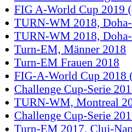
FIG A-World Cup 2019 
TURN-WM 2018, Doha-
TURN-WM 2018, Doha-
Turn-EM, Männer 2018
Turn-EM Frauen 2018
FIG-A-World Cup 2018
Challenge Cup-Serie 20
TURN-WM, Montreal 2
Challenge Cup-Serie 20
Turn-EM 2017, Cluj-Na