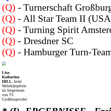
(Q)
- Turnerschaft Großbu
(Q)
- All Star Team II (USA
(Q)
- Turning Spirit Amst
(Q)
- Dresdner SC
(Q)
- Hamburger Turn-Tea
Lisa-
Katharina
HILL
, beste
Mehrkämpferin
im Siegerteam
von TS
Großburgwedel