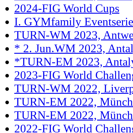
2024-FIG World Cups
I. GYMfamily Eventseri
TURN-WM 2023, Antwe
* 2. Jun.WM 2023, Anta
*TURN-EM 2023, Antal
2023-FIG World Challen
TURN-WM 2022, Liverp
TURN-EM 2022, Münch
TURN-EM 2022, Münche
2022-FIG World Challen