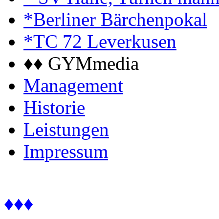
*Berliner Bärchenpokal
*TC 72 Leverkusen
♦♦ GYMmedia
Management
Historie
Leistungen
Impressum
♦♦♦