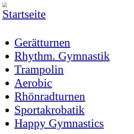
Gerätturnen
Rhythm. Gymnastik
Trampolin
Aerobic
Rhönradturnen
Sportakrobatik
Happy Gymnastics