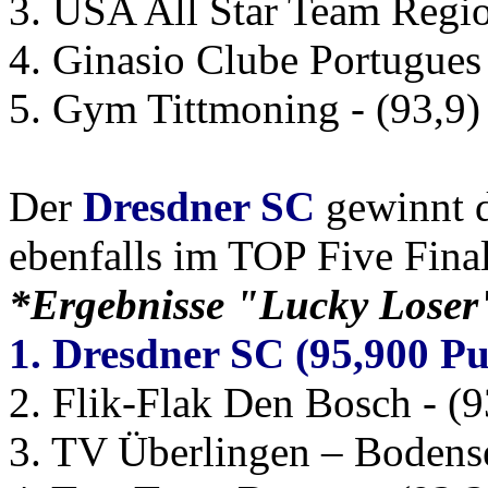
3. USA All Star Team Region
4. Ginasio Clube Portugues
5. Gym Tittmoning - (93,9)
Der
Dresdner SC
gewinnt 
ebenfalls im TOP Five Fina
*Ergebnisse "Lucky Loser
1. Dresdner SC (95,900 P
2. Flik-Flak Den Bosch - (
3. TV Überlingen – Bodense