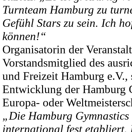
Turnteam Hamburg zu turne
Gefühl Stars zu sein. Ich h
können!“
Organisatorin der Veransta
Vorstandsmitglied des ausr
und Freizeit Hamburg e.V., 
Entwicklung der Hamburg G
Europa- oder Weltmeistersch
„Die Hamburg Gymnastics h
international fest etabliert