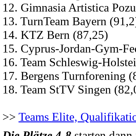
12. Gimnasia Artistica Pozu
13. TurnTeam Bayern (91,2
14. KTZ Bern (87,25)
15. Cyprus-Jordan-Gym-Fed
16. Team Schleswig-Holstei
17. Bergens Turnforening (
18. Team StTV Singen (82,
>>
Teams Elite, Qualifikati
Die Plätze 4-8
starten dann