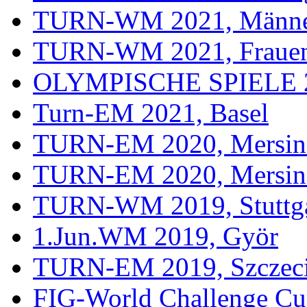
TURN-WM 2021, Männ
TURN-WM 2021, Fraue
OLYMPISCHE SPIELE 
Turn-EM 2021, Basel
TURN-EM 2020, Mersin
TURN-EM 2020, Mersin
TURN-WM 2019, Stuttga
1.Jun.WM 2019, Györ
TURN-EM 2019, Szczec
FIG-World Challenge Cu