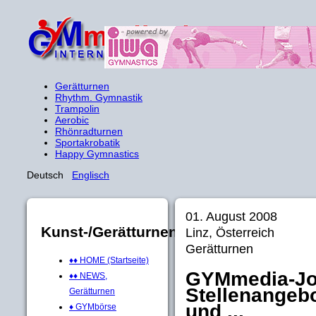
Gerätturnen
Rhythm. Gymnastik
Trampolin
Aerobic
Rhönradturnen
Sportakrobatik
Happy Gymnastics
Deutsch
Englisch
01. August 2008
Kunst-/Gerätturnen
Linz, Österreich
Gerätturnen
♦♦ HOME (Startseite)
GYMmedia-Jo
♦♦ NEWS,
Stellenangebo
Gerätturnen
und ...
♦ GYMbörse