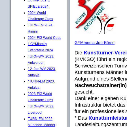
OLYMPISCHE
SPIELE 2024
2024-World
Challenge Cups
TURN-EM 2024,
Rimini
2024-FIG World Cups
GYMmedia-Job-Börse
I. GYMfamily
Eventserie 2024
Die
Kunstturner-Vere
TURN-WM 2023,
(KVKSO) führt ein reg
Antwerpen
Schweizerischen Turnv
* 2. Jun.WM 2023,
Kunstturnens Männer i
Antalya
Aufgrund eines Stelle
*TURN-EM 2023,
Nachwuchstrainer(in)
Antalya
gesucht.
2023-FIG World
Dank einer eigenen Kun
Challenge Cups
Infrastruktur bietet d
TURN-WM 2022,
für ein professionelles 
Liverpool
* Das
Kunstturnleist
TURN-EM 2022,
Landesleitungszentrum/
München-Männer