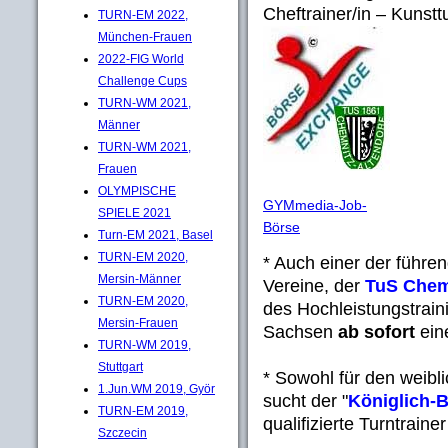
Cheftrainer/in – Kunsttu
TURN-EM 2022,
München-Frauen
2022-FIG World
Challenge Cups
TURN-WM 2021,
Männer
TURN-WM 2021,
Frauen
OLYMPISCHE
GYMmedia-Job-
SPIELE 2021
Börse
Turn-EM 2021, Basel
TURN-EM 2020,
* Auch einer der führe
Mersin-Männer
Vereine, der
TuS Chemn
TURN-EM 2020,
des Hochleistungstrain
Mersin-Frauen
Sachsen
ab sofort
eine
TURN-WM 2019,
Stuttgart
* Sowohl für den weibl
1.Jun.WM 2019, Györ
sucht der "
Königlich-
TURN-EM 2019,
qualifizierte Turntrainer 
Szczecin