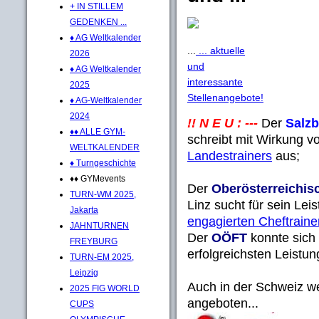
+ IN STILLEM
GEDENKEN ...
♦ AG Weltkalender
...
... aktuelle
2026
und
♦ AG Weltkalender
interessante
2025
Stellenangebote!
♦ AG-Weltkalender
2024
!! N E U : ---
Der
Salz
♦♦ ALLE GYM-
schreibt mit Wirkung 
WELTKALENDER
Landestrainers
aus;
♦ Turngeschichte
♦♦ GYMevents
Der
Oberösterreichis
TURN-WM 2025,
Linz sucht für sein Lei
Jakarta
engagierten Cheftraine
JAHNTURNEN
Der
OÖFT
konnte sich 
FREYBURG
erfolgreichsten Leistun
TURN-EM 2025,
Leipzig
Auch in der Schweiz wer
2025 FIG WORLD
angeboten...
CUPS