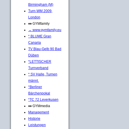
Birmingham (M)
Turn-WM 2009,
London
♦♦ GYMfamily
→ www.gymfamily.eu
* BLUME Gran
Canaria
TV Blau-Gelb 90 Bad
Düben
*LETTISCHER
Turnverband
* SV Halle, Turnen
männl.
*Berliner
Bärchenpokal
*TC 72 Leverkusen
♦♦ GYMmedia
Management
Historie
Leistungen