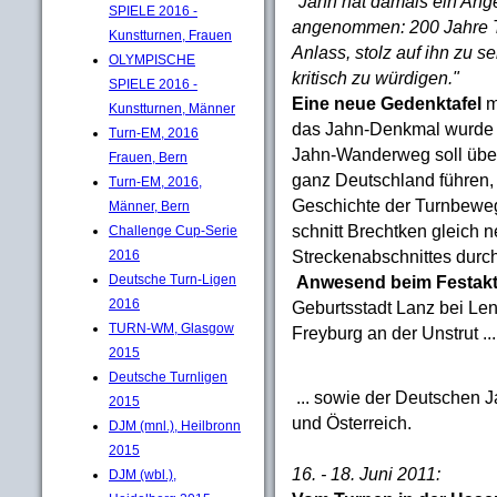
"Jahn hat damals ein Ang
SPIELE 2016 -
angenommen: 200 Jahre T
Kunstturnen, Frauen
Anlass, stolz auf ihn zu se
OLYMPISCHE
kritisch zu würdigen."
SPIELE 2016 -
Eine neue Gedenktafel
m
Kunstturnen, Männer
das Jahn-Denkmal wurde e
Turn-EM, 2016
Jahn-Wanderweg soll über
Frauen, Bern
ganz Deutschland führen, 
Turn-EM, 2016,
Geschichte der Turnbewe
Männer, Bern
schnitt Brechtken gleich
Challenge Cup-Serie
Streckenabschnittes durch
2016
Deutsche Turn-Ligen
Anwesend beim Festak
2016
Geburtsstadt Lanz bei Le
TURN-WM, Glasgow
Freyburg an der Unstrut ...
2015
Deutsche Turnligen
... sowie der Deutschen 
2015
und Österreich.
DJM (mnl.), Heilbronn
2015
16. - 18. Juni 2011:
DJM (wbl.),