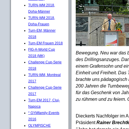
TURN-WM 2018,
Doha-Männer
TURN-WM 2018,
Doha-Frauen
Turn-EM, Männer
2018
Turn-EM Frauen 2018
FIG-A-World Cup
Bewegung. Neu war das br
2018 (MK)
des Drillingsanzuges. Da
Challenge Cup-Serie
einem Grafensohn und ein
2018
Einheit und Freiheit. Das
TURN-WM, Montreal
brachte uns pädagogisch 
2017
200 Jahren die Turnbeweg
Challenge Cup-Serie
für das Geschenk von Jahn
2017
zu rühmen und zu feiern. G
Turn-EM 2017, Cluj-
Napoca
* GYMfamily-Events
Dieckerts Nachfolger im A
2016
Präsident
Rainer Brecht
OLYMPISCHE