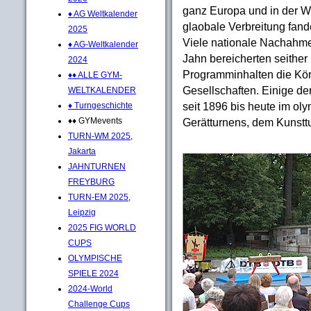
ganz Europa und in der We
♦ AG Weltkalender
glaobale Verbreitung fand
2025
Viele nationale Nachahmer
♦ AG-Weltkalender
Jahn bereicherten seither
2024
Programminhalten die Körp
♦♦ ALLE GYM-
Gesellschaften. Einige de
WELTKALENDER
seit 1896 bis heute im o
♦ Turngeschichte
♦♦ GYMevents
Gerätturnens, dem Kunsttu
TURN-WM 2025,
Jakarta
JAHNTURNEN
FREYBURG
TURN-EM 2025,
Leipzig
2025 FIG WORLD
CUPS
OLYMPISCHE
SPIELE 2024
2024-World
Challenge Cups