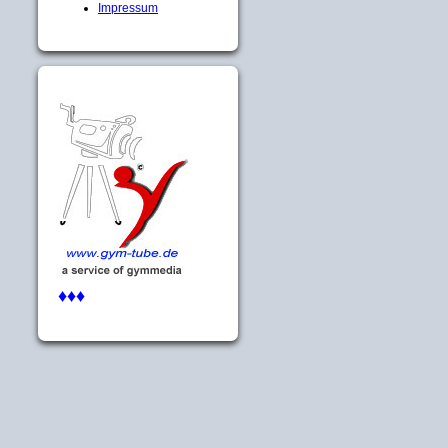
Impressum
♦♦♦