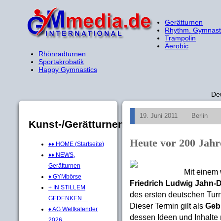
Gerätturnen
Rhythm. Gymnast
Trampolin
Aerobic
Rhönradturnen
Sportakrobatik
Happy Gymnastics
De
19. Juni 2011
Berlin
Kunst-/Gerätturnen
Heute vor 200 Jahr
♦♦ HOME (Startseite)
♦♦ NEWS,
Gerätturnen
Mit einem
♦ GYMbörse
Friedrich Ludwig Jahn-
+ IN STILLEM
des ersten deutschen Tur
GEDENKEN ...
Dieser Termin gilt als
Geb
♦ AG Weltkalender
dessen Ideen und Inhalte 
2026