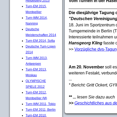
Vom Turnen in der Hasen
Heidelberg 2015
____________________
Turn-EM 2015,
Montpellier
Die diesjährige Tagung 
Turn-WM 2014,
"Deutschen Vereinigung
Nanning
18. Juni im Sportzentrum d
Deutsche
Turngemeinde in Berlin (T
Meisterschaften 2014
Interessierte teilnahmen
Turn-EM 2014, Sofia
Hansgeorg Kling
fasste
Deutsche Turn-Ligen
>>
Vorzügliche dvs-Tagu
2014
Turn-WM 2013,
Antwerpen
Am 20. November
soll es
Turn-EM 2013,
weiteren Festakt, verbun
Moskau
...
OLYMPISCHE
* Bericht: Gritt Ockert
SPIELE 2012
Turn-EM 2012,
** ...
lesen Sie dazu auch
Montpellier (M)
>>
Geschichtliches aus d
Turn-WM 2011, Tokio
Turn-EM 2011, Berlin
Turn-EM 2010,