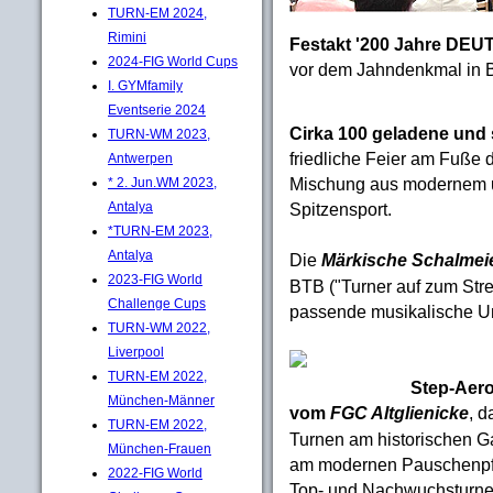
TURN-EM 2024,
Rimini
Festakt '200 Jahre D
2024-FIG World Cups
vor dem Jahndenkmal in B
I. GYMfamily
Eventserie 2024
Cirka 100 geladene und
TURN-WM 2023,
friedliche Feier am Fuße d
Antwerpen
Mischung aus modernem un
* 2. Jun.WM 2023,
Antalya
Spitzensport.
*TURN-EM 2023,
Antalya
Die
Märkische Schalmeie
2023-FIG World
BTB ("Turner auf zum Strei
Challenge Cups
passende musikalische 
TURN-WM 2022,
Liverpool
TURN-EM 2022,
Step-Aero
München-Männer
vom
FGC Altglienicke
, d
TURN-EM 2022,
Turnen am historischen G
München-Frauen
am modernen Pauschenpfe
2022-FIG World
Top- und Nachwuchsturner)