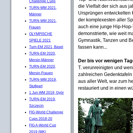
Challenge Cups
die Vielfalt der sich aus 
TURN-WM 2021,
Ursprüngen entwickelten
Männer
der komplexesten aller Sp
TURN-WM 2021,
auch eine junge Hip-Hop
Frauen
demonstrierte, wie weit m
OLYMPISCHE
Gymnastik, Tanzen und 
SPIELE 2021
fassen kann...
Turn-EM 2021, Basel
TURN-EM 2020,
Der bis vor wenigen Ta
Mersin-Männer
TURN-EM 2020,
T. verunreinigten und we
Mersin-Frauen
zahlreichen Gedenktafel
TURN-WM 2019,
aus aller Welt, war zum h
Stuttgart
restauriert und in einen 
1.Jun.WM 2019, Györ
TURN-EM 2019,
Szczecin
FIG-World Challenge
Cups 2018-20
FIG A-World Cup
2019 (MK)