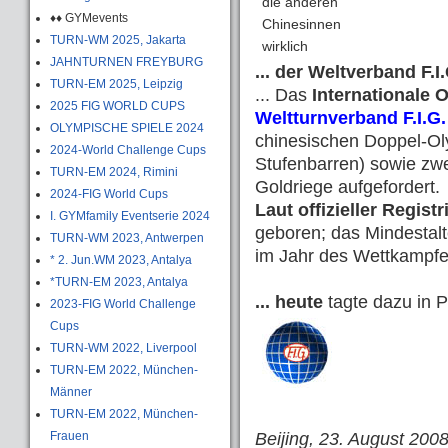
die anderen
♦♦ GYMevents
Chinesinnen
TURN-WM 2025, Jakarta
wirklich
JAHNTURNEN FREYBURG
... der Weltverband F.I.
TURN-EM 2025, Leipzig
... Das
Internationale
2025 FIG WORLD CUPS
Weltturnverband F.I.G.
OLYMPISCHE SPIELE 2024
chinesischen Doppel-Ol
2024-World Challenge Cups
Stufenbarren) sowie zwe
TURN-EM 2024, Rimini
Goldriege aufgefordert.
2024-FIG World Cups
Laut offizieller Regist
I. GYMfamily Eventserie 2024
geboren; das Mindestalt
TURN-WM 2023, Antwerpen
im Jahr des Wettkampfe
* 2. Jun.WM 2023, Antalya
*TURN-EM 2023, Antalya
... heute
tagte dazu in P
2023-FIG World Challenge
Cups
TURN-WM 2022, Liverpool
TURN-EM 2022, München-
Männer
TURN-EM 2022, München-
Frauen
Beijing, 23. August 2008