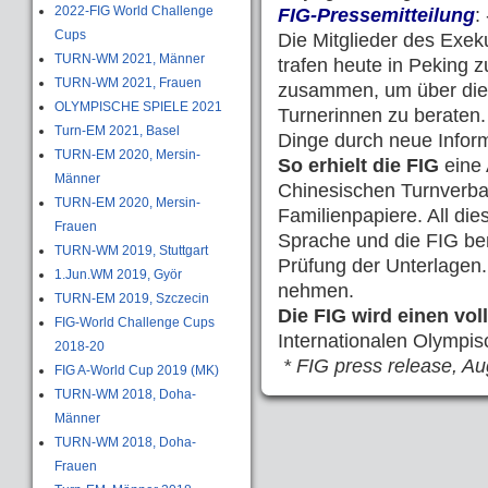
2022-FIG World Challenge
FIG-Pressemitteilung
: 
Cups
Die Mitglieder des Exe
TURN-WM 2021, Männer
trafen heute in Peking 
TURN-WM 2021, Frauen
zusammen, um über die 
OLYMPISCHE SPIELE 2021
Turnerinnen zu beraten.
Turn-EM 2021, Basel
Dinge durch neue Inform
TURN-EM 2020, Mersin-
So erhielt die FIG
eine
Männer
Chinesischen Turnverba
TURN-EM 2020, Mersin-
Familienpapiere. All di
Frauen
Sprache und die FIG be
TURN-WM 2019, Stuttgart
Prüfung der Unterlagen.
1.Jun.WM 2019, Györ
nehmen.
TURN-EM 2019, Szczecin
Die FIG wird einen vol
FIG-World Challenge Cups
Internationalen Olympi
2018-20
* FIG press release, Au
FIG A-World Cup 2019 (MK)
TURN-WM 2018, Doha-
Männer
TURN-WM 2018, Doha-
Frauen