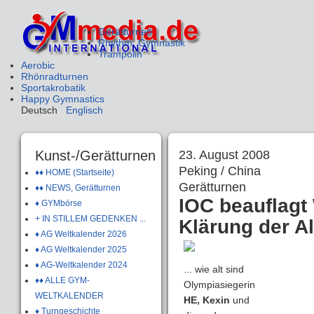
Gerätturnen
Rhythm. Gymnastik
Trampolin
Aerobic
Rhönradturnen
Sportakrobatik
Happy Gymnastics
Deutsch
Englisch
Kunst-/Gerätturnen
23. August 2008
Peking / China
♦♦ HOME (Startseite)
Gerätturnen
♦♦ NEWS, Gerätturnen
IOC beauflagt
♦ GYMbörse
+ IN STILLEM GEDENKEN ...
Klärung der A
♦ AG Weltkalender 2026
♦ AG Weltkalender 2025
♦ AG-Weltkalender 2024
... wie alt sind
♦♦ ALLE GYM-
Olympiasiegerin
WELTKALENDER
HE, Kexin
und
♦ Turngeschichte