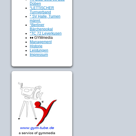
Düben
*LETTISCHER
Turnverband
* SV Halle, Turnen
männl.
*Berliner
Bärchenpokal
*TC 72 Leverkusen
♦♦ GYMmedia
Management
Historie
Leistungen
Impressum