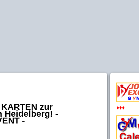
: KARTEN zur
♦♦♦
n Heidelberg! -
VENT -