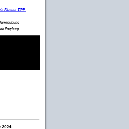
s Fitness-TIPP
:
e Barrenübung
adt Freyburg:
e 2024: