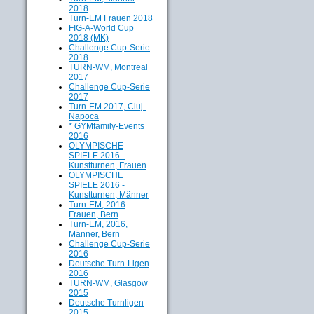
2018
Turn-EM Frauen 2018
FIG-A-World Cup
2018 (MK)
Challenge Cup-Serie
2018
TURN-WM, Montreal
2017
Challenge Cup-Serie
2017
Turn-EM 2017, Cluj-
Napoca
* GYMfamily-Events
2016
OLYMPISCHE
SPIELE 2016 -
Kunstturnen, Frauen
OLYMPISCHE
SPIELE 2016 -
Kunstturnen, Männer
Turn-EM, 2016
Frauen, Bern
Turn-EM, 2016,
Männer, Bern
Challenge Cup-Serie
2016
Deutsche Turn-Ligen
2016
TURN-WM, Glasgow
2015
Deutsche Turnligen
2015