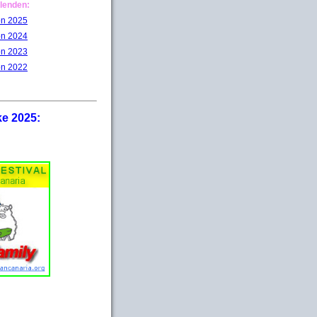
lenden:
on 2025
on 2024
on 2023
on 2022
ke 2025: