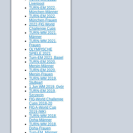
Liverpool
TURN-EM 2022,
München-Männer
TURN-EM 2022,
München-Frauen
2022-FIG World
Challenge Cups
TURN-WM 2021,
Männer
TURN-WM 2021,
Frauen
OLYMPISCHE
SPIELE 2021
Turn-EM 2021, Basel
TURN-EM 2020,
Mersin-Männer
TURN-EM 2020,
Mersin-Frauen
TURN-WM 2019,
Stuttgart
1.Jun.WM 2019, Györ
TURN-EM 2019,
Szczecin
FIG-World Challenge
Cups 2018-20
FIG A-World Cup
2019 (MK)
TURN-WM 2018,
Doha-Männer
TURN-WM 2018,
Doha-Frauen
Turn-EM, Männer