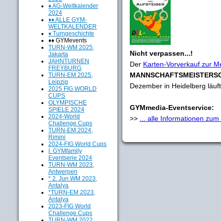
♦ AG-Weltkalender
2024
♦♦ ALLE GYM-
WELTKALENDER
♦ Turngeschichte
♦♦ GYMevents
TURN-WM 2025,
Nicht verpassen...!
Jakarta
JAHNTURNEN
Der
Karten-Vorverkauf zur Me
FREYBURG
MANNSCHAFTSMEISTERSC
TURN-EM 2025,
Leipzig
Dezember in Heidelberg läuft
2025 FIG WORLD
CUPS
OLYMPISCHE
GYMmedia-Eventservice:
SPIELE 2024
2024-World
>>
... alle Informationen zu
Challenge Cups
TURN-EM 2024,
Rimini
2024-FIG World Cups
I. GYMfamily
Eventserie 2024
TURN-WM 2023,
Antwerpen
* 2. Jun.WM 2023,
Antalya
*TURN-EM 2023,
Antalya
2023-FIG World
Challenge Cups
TURN-WM 2022,