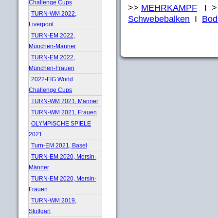
Challenge Cups
>>
MEHRKAMPF
I 
TURN-WM 2022,
Schwebebalken
I
Bod
Liverpool
TURN-EM 2022,
München-Männer
TURN-EM 2022,
München-Frauen
2022-FIG World
Challenge Cups
TURN-WM 2021, Männer
TURN-WM 2021, Frauen
OLYMPISCHE SPIELE
2021
Turn-EM 2021, Basel
TURN-EM 2020, Mersin-
Männer
TURN-EM 2020, Mersin-
Frauen
TURN-WM 2019,
Stuttgart