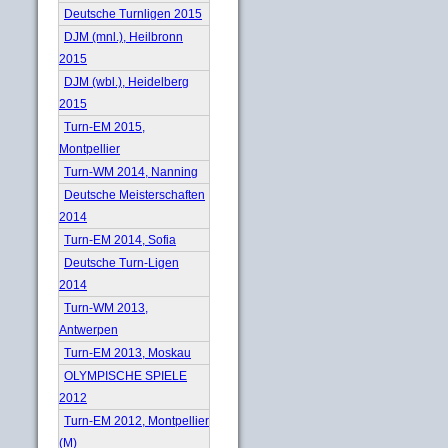
Deutsche Turnligen 2015
DJM (mnl.), Heilbronn
2015
DJM (wbl.), Heidelberg
2015
Turn-EM 2015,
Montpellier
Turn-WM 2014, Nanning
Deutsche Meisterschaften
2014
Turn-EM 2014, Sofia
Deutsche Turn-Ligen
2014
Turn-WM 2013,
Antwerpen
Turn-EM 2013, Moskau
OLYMPISCHE SPIELE
2012
Turn-EM 2012, Montpellier
(M)