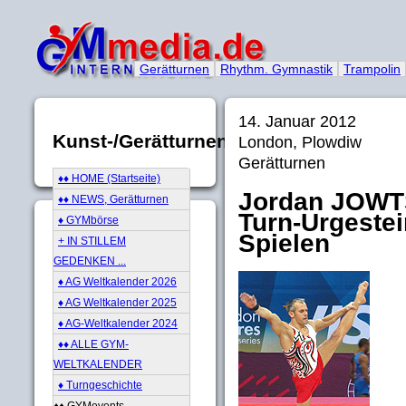
Gerätturnen
Rhythm. Gymnastik
Trampolin
14. Januar 2012
Kunst-/Gerätturnen
London, Plowdiw
Gerätturnen
♦♦ HOME (Startseite)
Jordan JOWT
♦♦ NEWS, Gerätturnen
Turn-Urgestei
♦ GYMbörse
Spielen
+ IN STILLEM
GEDENKEN ...
♦ AG Weltkalender 2026
♦ AG Weltkalender 2025
♦ AG-Weltkalender 2024
♦♦ ALLE GYM-
WELTKALENDER
♦ Turngeschichte
♦♦ GYMevents