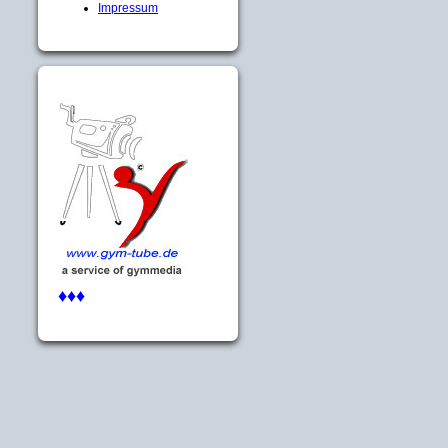
Impressum
♦♦♦