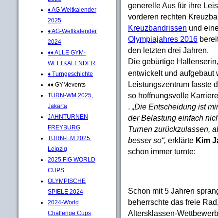
generelle Aus für ihre Lei
♦ AG Weltkalender
vorderen rechten Kreuzban
2025
Kreuzbandrissen
und ein
♦ AG-Weltkalender
Olympiajahres 2016
berei
2024
den letzten drei Jahren.
♦♦ ALLE GYM-
Die gebürtige Hallenserin,
WELTKALENDER
entwickelt und aufgebaut 
♦ Turngeschichte
Leistungszentrum fasste 
♦♦ GYMevents
so hoffnungsvolle Karrier
TURN-WM 2025,
.
„Die Entscheidung ist mir
Jakarta
JAHNTURNEN
der Belastung einfach nich
FREYBURG
Turnen zurückzulassen, ab
TURN-EM 2025,
besser so“,
erklärte
Kim J
Leipzig
schon immer turnte:
2025 FIG WORLD
CUPS
OLYMPISCHE
Schon mit 5 Jahren sprang
SPIELE 2024
beherrschte das freie Rad
2024-World
Altersklassen-Wettbewerbe
Challenge Cups