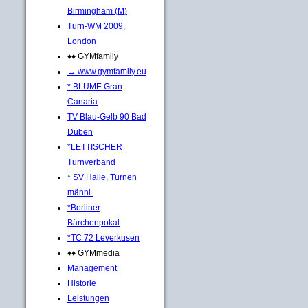
Birmingham (M)
Turn-WM 2009,
London
♦♦ GYMfamily
→ www.gymfamily.eu
* BLUME Gran
Canaria
TV Blau-Gelb 90 Bad
Düben
*LETTISCHER
Turnverband
* SV Halle, Turnen
männl.
*Berliner
Bärchenpokal
*TC 72 Leverkusen
♦♦ GYMmedia
Management
Historie
Leistungen