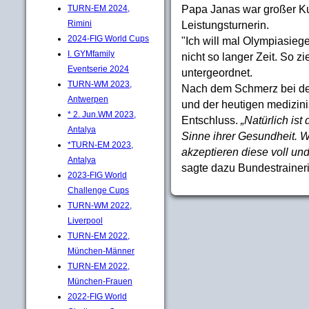
Papa Janas war großer Ku
TURN-EM 2024,
Rimini
Leistungsturnerin.
2024-FIG World Cups
"Ich will mal Olympiasiege
I. GYMfamily
nicht so langer Zeit. So zi
Eventserie 2024
untergeordnet.
TURN-WM 2023,
Nach dem Schmerz bei der
Antwerpen
und der heutigen medizin
* 2. Jun.WM 2023,
Entschluss.
„Natürlich ist
Antalya
Sinne ihrer Gesundheit. W
*TURN-EM 2023,
akzeptieren diese voll un
Antalya
sagte dazu Bundestraineri
2023-FIG World
Challenge Cups
TURN-WM 2022,
Liverpool
TURN-EM 2022,
München-Männer
TURN-EM 2022,
München-Frauen
2022-FIG World