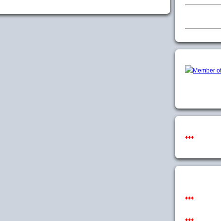
♦♦♦
♦♦♦
♦♦♦