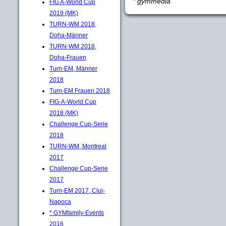
* gymmedia
FIG A-World Cup
2019 (MK)
TURN-WM 2018,
Doha-Männer
TURN-WM 2018,
Doha-Frauen
Turn-EM, Männer
2018
Turn-EM Frauen 2018
FIG-A-World Cup
2018 (MK)
Challenge Cup-Serie
2018
TURN-WM, Montreal
2017
Challenge Cup-Serie
2017
Turn-EM 2017, Cluj-
Napoca
* GYMfamily-Events
2016