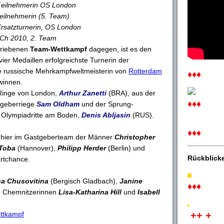
T
eilnehmerin OS London
eilnehmerin (5. Team)
rsatzturnerin, OS London
Ch 2010, 2. Team
hriebenen
Team-Wettkampf
dagegen, ist es den
ier Medaillen erfolgreichste Turnerin der
ie russische Mehrkampfweltmeisterin von
Rotterdam
♦♦♦
winnen.
 Ringe von London,
Arthur Zanetti
(BRA), aus der
♦♦♦
tgeberriege
Sam Oldham
und der Sprung-
 Olympiadritte am Boden,
Denis Abljasin
(RUS).
♦♦♦
n hier im Gastgeberteam der Männer
Christopher
Toba
(Hannover),
Philipp Herder
(Berlin) und
Rückblick
artchance.
a Chusovitina
(Bergisch Gladbach),
Janine
♦♦♦
n Chemnitzerinnen
Lisa-Katharina Hill
und
Isabell
ttkampf
++ +