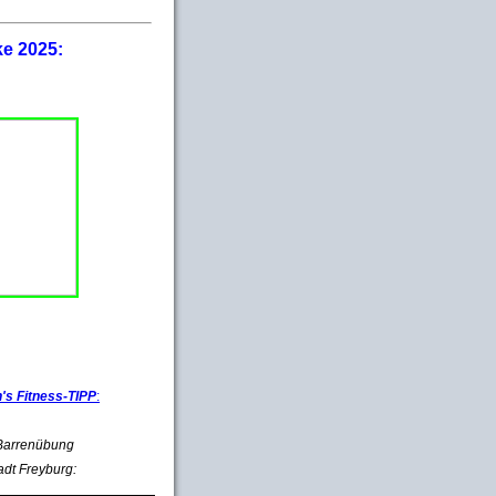
ke 2025:
s Fitness-TIPP
:
e Barrenübung
adt Freyburg: