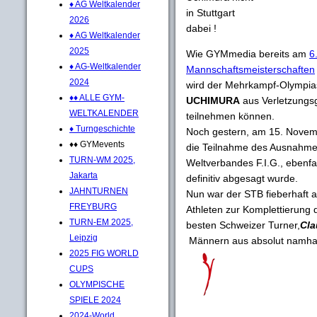
♦ AG Weltkalender
in Stuttgart
2026
dabei !
♦ AG Weltkalender
2025
Wie GYMmedia bereits am
6
♦ AG-Weltkalender
Mannschaftsmeisterschaften
2024
wird der Mehrkampf-Olympias
♦♦ ALLE GYM-
UCHIMURA
aus Verletzungs
WELTKALENDER
teilnehmen können.
♦ Turngeschichte
Noch gestern, am 15. Novem
♦♦ GYMevents
die Teilnahme des Ausnahme-A
TURN-WM 2025,
Weltverbandes F.I.G., ebenfal
Jakarta
definitiv abgesagt wurde.
JAHNTURNEN
Nun war der STB fieberhaft 
FREYBURG
Athleten zur Komplettierung d
TURN-EM 2025,
besten Schweizer Turner,
Cla
Leipzig
Männern aus absolut namhaft
2025 FIG WORLD
CUPS
OLYMPISCHE
SPIELE 2024
2024-World