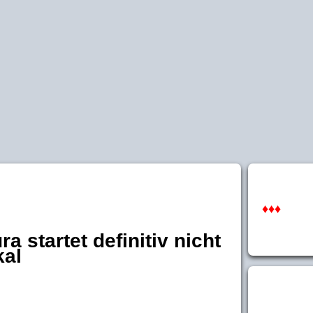
♦♦♦
 startet definitiv nicht
kal