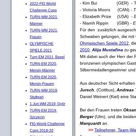
- Kim Bui (GER) - 
2022-FIG World
- Victoria Moors (CAN) -
T
Challenge Cups
- Elizabeth Prize (USA) -
E
TURN-WM 2021,
- Niamh Rippin (GBR) -
E
Männer
Für den zusätzlich ausgesc
TURN-WM 2021,
Schwaben gelungen, die mit v
Frauen
Olympischen Spiele 2012
, d
OLYMPISCHE
2010
,
Alija Mustafina
zu ge
SPIELE 2021
Mit dabei auch der Herr der
Turn-EM 2021, Basel
bronzenen olympischen Gas
TURN-EM 2020,
Silbermedaillengewinner und
Mersin-Männer
TURN-EM 2020,
Aus deutscher Sicht erhalte
Mersin-Frauen
Jursch
, (Cottbus),
Andreas 
TURN-WM 2019,
Daniel Weinert (Kiel) eine St
Stuttgart
1.Jun.WM 2019, Györ
Bei den Frauen treten
Oksan
TURN-EM 2019,
Berger
(Ulm), und die beide
Szczecin
Marquardt
an.
FIG-World Challenge
>>
Teilnehmer, Team-We
Cups 2018-20