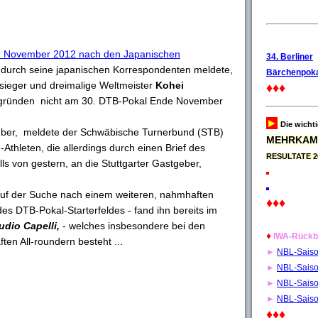
. November 2012 nach den Japanischen
34. Berliner
durch seine japanischen Korrespondenten meldete,
Bärchenpoka
ieger und dreimalige Weltmeister
Kohei
♦♦♦
gründen nicht am 30. DTB-Pokal Ende November
►
Die wicht
ber, meldete der Schwäbische Turnerbund (STB)
MEHRKAM
thleten, die allerdings durch einen Brief des
RESULTATE 2
ls von gestern, an die Stuttgarter Gastgeber,
auf der Suche nach einem weiteren, nahmhaften
♦♦♦
es DTB-Pokal-Starterfeldes - fand ihn bereits im
udio Capelli,
- welches insbesondere bei den
♦
IWA-Rückb
en All-roundern besteht ...
►
NBL-Sais
►
NBL-Sais
►
NBL-Sais
►
NBL-Sais
♦♦♦