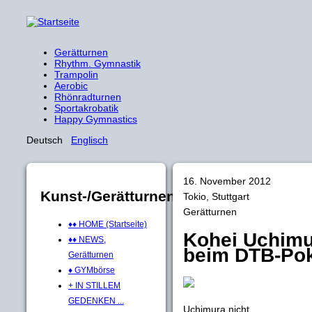
Gerätturnen
Rhythm. Gymnastik
Trampolin
Aerobic
Rhönradturnen
Sportakrobatik
Happy Gymnastics
Deutsch
Englisch
16. November 2012
Kunst-/Gerätturnen
Tokio, Stuttgart
Gerätturnen
♦♦ HOME (Startseite)
Kohei Uchimura
♦♦ NEWS,
beim DTB-Po
Gerätturnen
♦ GYMbörse
+ IN STILLEM
GEDENKEN ...
Uchimura nicht