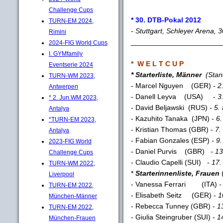
Challenge Cups
* 30. DTB-Pokal 2012
TURN-EM 2024,
- Stuttgart, Schleyer Arena, 3
Rimini
_______________________
2024-FIG World Cups
I. GYMfamily
* W E L T C U P
Eventserie 2024
* Starterliste, Männer
(Sta
TURN-WM 2023,
- Marcel Nguyen (GER)
- 
Antwerpen
- Danell Leyva (USA) -
3.
* 2. Jun.WM 2023,
- David Beljawski (RUS) -
5.
Antalya
- Kazuhito Tanaka (JPN) -
6
*TURN-EM 2023,
- Kristian Thomas (GBR) -
7.
Antalya
- Fabian Gonzales (ESP)
- 9
2023-FIG World
- Daniel Purvis (GBR)
- 1
Challenge Cups
- Claudio Capelli (SUI) -
17.
TURN-WM 2022,
*
Starterinnenliste, Frauen
Liverpool
- Vanessa Ferrari (ITA)
-
TURN-EM 2022,
- Elisabeth Seitz (GER) -
1
München-Männer
- Rebecca Tunney (GBR) -
1
TURN-EM 2022,
- Giulia Steingruber (SUI) -
1
München-Frauen