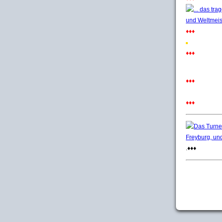
♦♦♦
♦♦♦
♦♦♦
♦♦♦
.♦♦♦