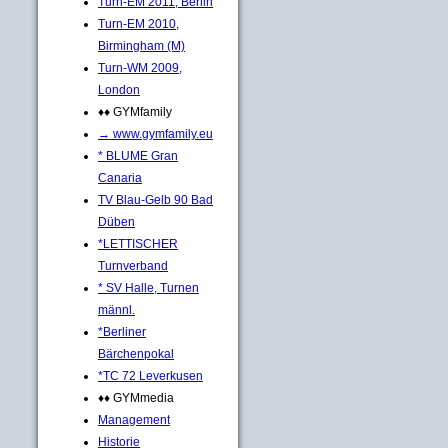
Turn-EM 2011, Berlin
Turn-EM 2010,
Birmingham (M)
Turn-WM 2009,
London
♦♦ GYMfamily
→ www.gymfamily.eu
* BLUME Gran
Canaria
TV Blau-Gelb 90 Bad
Düben
*LETTISCHER
Turnverband
* SV Halle, Turnen
männl.
*Berliner
Bärchenpokal
*TC 72 Leverkusen
♦♦ GYMmedia
Management
Historie