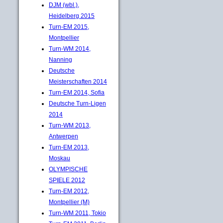
DJM (wbl.),
Heidelberg 2015
Turn-EM 2015,
Montpellier
Turn-WM 2014,
Nanning
Deutsche
Meisterschaften 2014
Turn-EM 2014, Sofia
Deutsche Turn-Ligen
2014
Turn-WM 2013,
Antwerpen
Turn-EM 2013,
Moskau
OLYMPISCHE
SPIELE 2012
Turn-EM 2012,
Montpellier (M)
Turn-WM 2011, Tokio