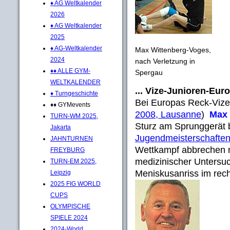
♦ AG Weltkalender
2026
♦ AG Weltkalender
2025
♦ AG-Weltkalender
Max Wittenberg-Voges,
2024
nach Verletzung in
♦♦ ALLE GYM-
Spergau
WELTKALENDER
... Vize-Junioren-Eur
♦ Turngeschichte
Bei Europas Reck-Vize
♦♦ GYMevents
2008, Lausanne
)
Max 
TURN-WM 2025,
Sturz am Sprunggerät 
Jakarta
Jugendmeisterschafte
JAHNTURNEN
Wettkampf abbrechen 
FREYBURG
medizinischer Untersu
TURN-EM 2025,
Meniskusanriss im recht
Leipzig
2025 FIG WORLD
CUPS
OLYMPISCHE
SPIELE 2024
2024-World