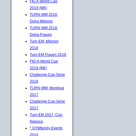
FIG A-World Cup
2019 (MK)
TURN-WM 2018,
Doha-Männer
TURN-WM 2018,
Doha-Frauen
Turn-EM, Männer
2018
Turn-EM Frauen 2018
FIG-A-World Cup
2018 (MK)
Challenge Cup-Serie
2018
TURN-WM, Montreal
2017
Challenge Cup-Serie
2017
Turn-EM 2017, Cluj-
Napoca
* GYMfamily-Events
2016