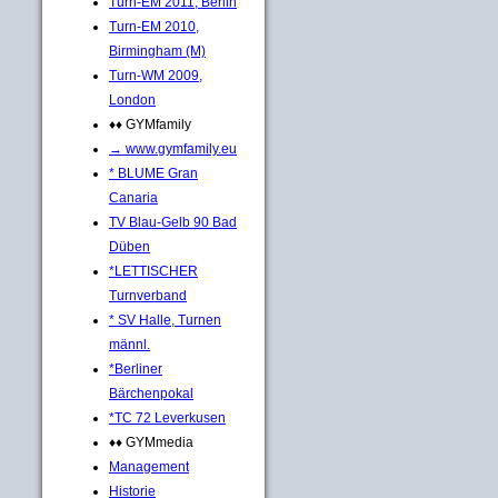
Turn-EM 2011, Berlin
Turn-EM 2010,
Birmingham (M)
Turn-WM 2009,
London
♦♦ GYMfamily
→ www.gymfamily.eu
* BLUME Gran
Canaria
TV Blau-Gelb 90 Bad
Düben
*LETTISCHER
Turnverband
* SV Halle, Turnen
männl.
*Berliner
Bärchenpokal
*TC 72 Leverkusen
♦♦ GYMmedia
Management
Historie