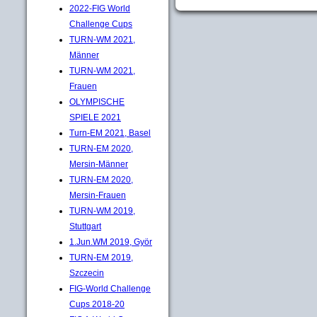
2022-FIG World
Challenge Cups
TURN-WM 2021,
Männer
TURN-WM 2021,
Frauen
OLYMPISCHE
SPIELE 2021
Turn-EM 2021, Basel
TURN-EM 2020,
Mersin-Männer
TURN-EM 2020,
Mersin-Frauen
TURN-WM 2019,
Stuttgart
1.Jun.WM 2019, Györ
TURN-EM 2019,
Szczecin
FIG-World Challenge
Cups 2018-20