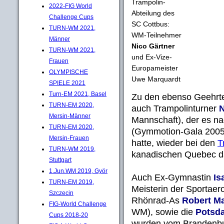
Trampolin-
2022-FIG World
Abteilung des
Challenge Cups
SC Cottbus:
TURN-WM 2021,
WM-Teilnehmer
Männer
Nico Gärtner
TURN-WM 2021,
und Ex-Vize-
Frauen
Europameister
OLYMPISCHE
Uwe Marquardt
SPIELE 2021
Turn-EM 2021, Basel
Zu den ebenso Geehrt
TURN-EM 2020,
auch Trampolinturner
N
Mersin-Männer
Mannschaft), der es na
TURN-EM 2020,
(Gymmotion-Gala 2005)
Mersin-Frauen
hatte, wieder bei den
T
TURN-WM 2019,
kanadischen Quebec da
Stuttgart
1.Jun.WM 2019, Györ
Auch Ex-Gymnastin
Is
TURN-EM 2019,
Meisterin der Sportaer
Szczecin
Rhönrad-As
Robert M
FIG-World Challenge
WM), sowie die
Potsd
Cups 2018-20
wurden vom Brandenbu