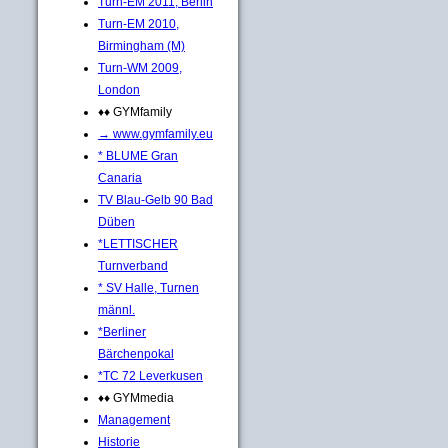
Turn-EM 2011, Berlin
Turn-EM 2010,
Birmingham (M)
Turn-WM 2009,
London
♦♦ GYMfamily
→ www.gymfamily.eu
* BLUME Gran
Canaria
TV Blau-Gelb 90 Bad
Düben
*LETTISCHER
Turnverband
* SV Halle, Turnen
männl.
*Berliner
Bärchenpokal
*TC 72 Leverkusen
♦♦ GYMmedia
Management
Historie