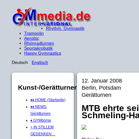
Gerätturnen
Rhythm. Gymnastik
Trampolin
Aerobic
Rhönradturnen
Sportakrobatik
Happy Gymnastics
Deutsch
Englisch
12. Januar 2008
Kunst-/Gerätturnen
Berlin, Potsdam
Gerätturnen
♦♦ HOME (Startseite)
MTB ehrte sei
♦♦ NEWS,
Schmeling-Ha
Gerätturnen
♦ GYMbörse
+ IN STILLEM
GEDENKEN ...