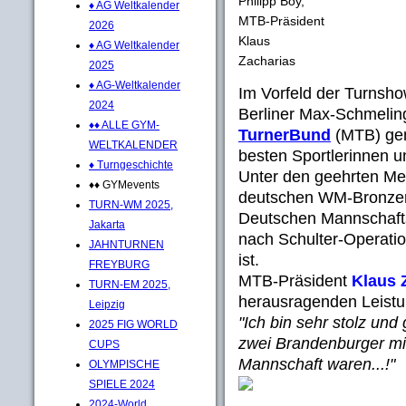
Philipp Boy,
♦ AG Weltkalender
MTB-Präsident
2026
Klaus
♦ AG Weltkalender
Zacharias
2025
♦ AG-Weltkalender
Im Vorfeld der Turnsho
2024
Berliner Max-Schmeling
♦♦ ALLE GYM-
TurnerBund
(MTB) gem
WELTKALENDER
besten Sportlerinnen u
♦ Turngeschichte
Unter den geehrten Mei
♦♦ GYMevents
deutschen WM-Bronzer
TURN-WM 2025,
Deutschen Mannschaft
Jakarta
nach Schulter-Operat
JAHNTURNEN
ist.
FREYBURG
MTB-Präsident
Klaus 
TURN-EM 2025,
herausragenden Leistun
Leipzig
"Ich bin sehr stolz und
2025 FIG WORLD
zwei Brandenburger mit 
CUPS
Mannschaft waren...!"
OLYMPISCHE
SPIELE 2024
2024-World