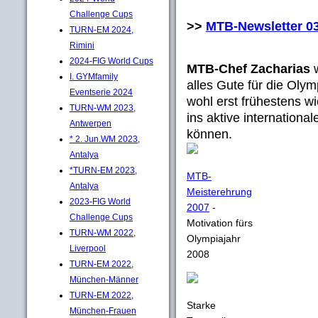
Challenge Cups
>>
MTB-Newsletter 03
TURN-EM 2024,
Rimini
2024-FIG World Cups
MTB-Chef Zacharias
w
I. GYMfamily
alles Gute für die Oly
Eventserie 2024
wohl erst frühestens 
TURN-WM 2023,
ins aktive internation
Antwerpen
können.
* 2. Jun.WM 2023,
Antalya
*TURN-EM 2023,
MTB-
Antalya
Meisterehrung
2023-FIG World
2007
-
Challenge Cups
Motivation fürs
TURN-WM 2022,
Olympiajahr
Liverpool
2008
TURN-EM 2022,
München-Männer
TURN-EM 2022,
Starke
München-Frauen