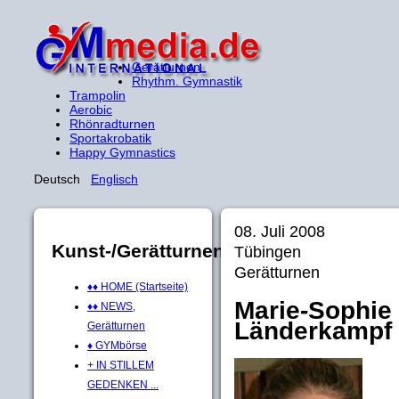
Gerätturnen
Rhythm. Gymnastik
Trampolin
Aerobic
Rhönradturnen
Sportakrobatik
Happy Gymnastics
Deutsch
Englisch
08. Juli 2008
Kunst-/Gerätturnen
Tübingen
Gerätturnen
♦♦ HOME (Startseite)
Marie-Sophi
♦♦ NEWS,
Länderkampf g
Gerätturnen
♦ GYMbörse
+ IN STILLEM
GEDENKEN ...