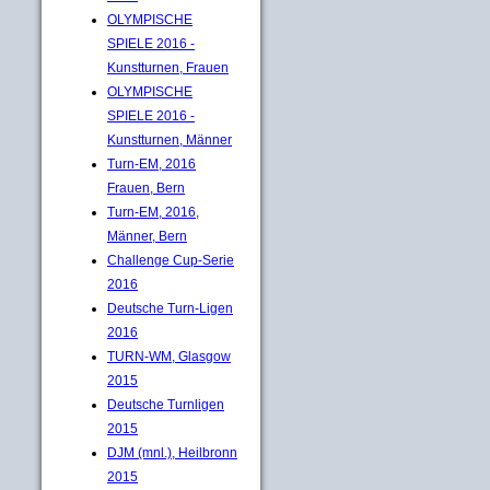
OLYMPISCHE
SPIELE 2016 -
Kunstturnen, Frauen
OLYMPISCHE
SPIELE 2016 -
Kunstturnen, Männer
Turn-EM, 2016
Frauen, Bern
Turn-EM, 2016,
Männer, Bern
Challenge Cup-Serie
2016
Deutsche Turn-Ligen
2016
TURN-WM, Glasgow
2015
Deutsche Turnligen
2015
DJM (mnl.), Heilbronn
2015