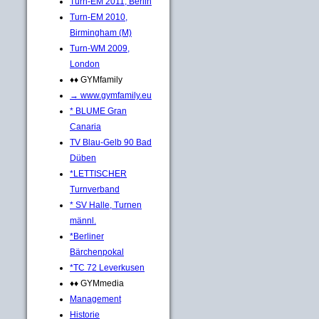
Turn-EM 2011, Berlin
Turn-EM 2010,
Birmingham (M)
Turn-WM 2009,
London
♦♦ GYMfamily
→ www.gymfamily.eu
* BLUME Gran
Canaria
TV Blau-Gelb 90 Bad
Düben
*LETTISCHER
Turnverband
* SV Halle, Turnen
männl.
*Berliner
Bärchenpokal
*TC 72 Leverkusen
♦♦ GYMmedia
Management
Historie